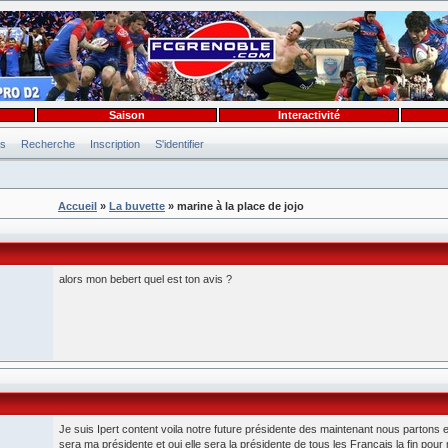
Saison
Interactivité
es
Recherche
Inscription
S'identifier
Accueil
»
La buvette
» marine à la place de jojo
alors mon bebert quel est ton avis ?
Je suis Ipert content voila notre future présidente des maintenant nous partons 
sera ma présidente et oui elle sera la présidente de tous les Français la fin pour