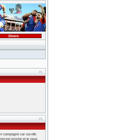
Divers
#1
#2
en campagne car oui elle
 moi est proche et je veux