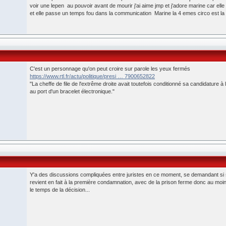
voir une lepen au pouvoir avant de mourir j'ai aime jmp et j'adore marine car ell
et elle passe un temps fou dans la communication Marine la 4 emes circo est la e
C'est un personnage qu'on peut croire sur parole les yeux fermés
https://www.rtl.fr/actu/politique/presi … 7900652822
"La cheffe de file de l'extrême droite avait toutefois conditionné sa candidature
au port d'un bracelet électronique."
Y'a des discussions compliquées entre juristes en ce moment, se demandant si 
revient en fait à la première condamnation, avec de la prison ferme donc au moi
le temps de la décision...