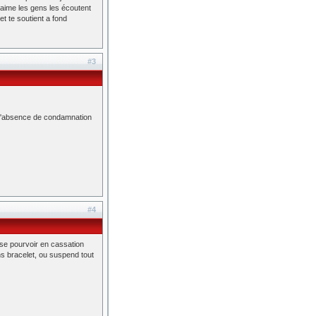
e aime les gens les écoutent
t te soutient a fond
#3
 à l'absence de condamnation
#4
se pourvoir en cassation
ns bracelet, ou suspend tout