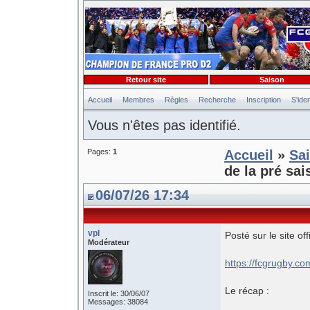
Retour site
Saison
Accueil
Membres
Règles
Recherche
Inscription
S'iden
Vous n'êtes pas identifié.
Pages:
1
Accueil
»
Sa
de la pré sai
06/07/26 17:34
vpl
Posté sur le site off
Modérateur
https://fcgrugby.co
Le récap :
Inscrit le: 30/06/07
Messages: 38084