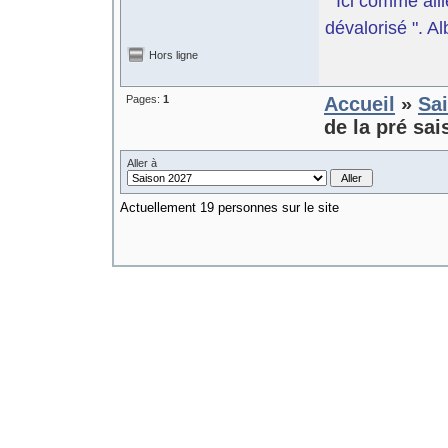
" Ici comme aill
dévalorisé ". A
Hors ligne
Pages:
1
Accueil
»
Sa
de la pré sai
Aller à