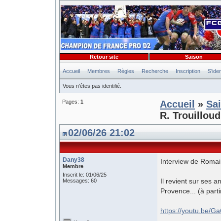
Retour site
Saison
Accueil
Membres
Règles
Recherche
Inscription
S'iden
Vous n'êtes pas identifié.
Pages:
1
Accueil
»
Sa
R. Trouilloud
02/06/26 21:02
Dany38
Interview de Romain
Membre
Inscrit le: 01/06/25
Il revient sur ses 
Messages: 60
Provence... (à part
https://youtu.be/