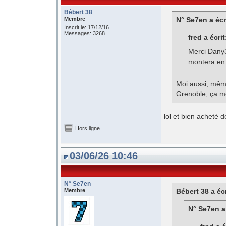
Bébert 38
Membre
N° Se7en a écr
Inscrit le: 17/12/16
Messages: 3268
fred a écrit
Merci Dany
montera en
Moi aussi, même
Grenoble, ça me
lol et bien acheté d
Hors ligne
03/06/26 10:46
N° Se7en
Membre
Bébert 38 a écr
N° Se7en a 