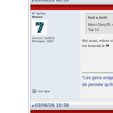
N° Se7en
Membre
fred a écrit:
Merci Dany38, 
Top 14.
Inscrit le: 15/09/16
Moi aussi, même si 
Messages: 19827
me briserait le 💔
"Les gens exige
de pensée qu'il
Hors ligne
03/06/26 10:39