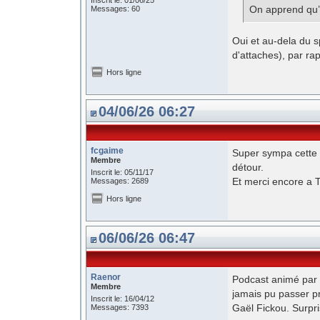
Inscrit le: 01/06/25
On apprend qu’il
Messages: 60
Oui et au-dela du s
d'attaches), par ra
Hors ligne
04/06/26 06:27
fcgaime
Super sympa cette 
Membre
détour.
Inscrit le: 05/11/17
Et merci encore a T
Messages: 2689
Hors ligne
06/06/26 06:47
Raenor
Podcast animé par 
Membre
jamais pu passer pr
Inscrit le: 16/04/12
Gaël Fickou. Surpr
Messages: 7393