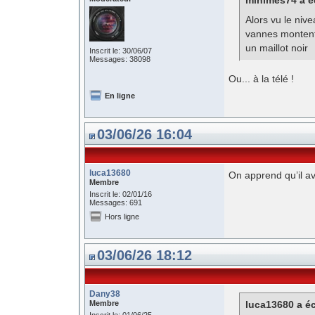
minimes74 a éc
Alors vu le niv
vannes montent 
un maillot noir
Inscrit le: 30/06/07
Messages: 38098
Ou... à la télé !
En ligne
03/06/26 16:04
luca13680
On apprend qu’il ava
Membre
Inscrit le: 02/01/16
Messages: 691
Hors ligne
03/06/26 18:12
Dany38
Membre
luca13680 a éc