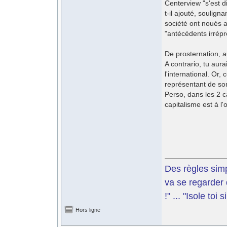
Centerview "s'est d
t-il ajouté, soulig
société ont noués a
"antécédents irrépr
De prosternation, a
A contrario, tu aurai
l'international. Or,
représentant de so
Perso, dans les 2 c
capitalisme est à l'
Des règles simp
va se regarder 
!" ... "Isole toi
Hors ligne