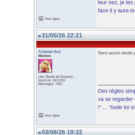
leur nez, je le
face il y aura t
Hors ligne
31/05/26 22:21
Tchimbé Red
Sans aucun doute pu
Membre
Lieu: Bords de Durance...
Inscrit le: 10/12/10
Messages: 7467
Des règles simp
va se regarder 
!" ... "Isole toi
Hors ligne
03/06/26 19:22