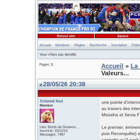
Retour site
Saison
Accueil
Membres
Règles
Recherche
Inscription
S'iden
Vous n'êtes pas identifié.
Pages:
1
Accueil
»
La 
Valeurs...
28/05/26 20:38
Tchimbé Red
une pointe d'interr
Membre
au travers des inte
Messiha et Xenia 
Le premier, éminen
Lieu: Bords de Durance...
Inscrit le: 10/12/10
puis Reconquête) es
Messages: 7467
cagnotte qu'il avai