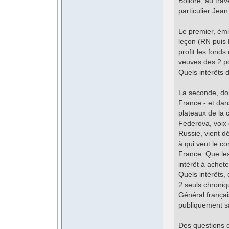
Bolloré, au tra
particulier Jea
Le premier, ém
leçon (RN puis
profit les fonds
veuves des 2 pol
Quels intérêts 
La seconde, dont
France - et dan
plateaux de la 
Federova, voix 
Russie, vient d
à qui veut le co
France. Que les
intérêt à achet
Quels intérêts, 
2 seuls chroniq
Général français
publiquement sa
Des questions q