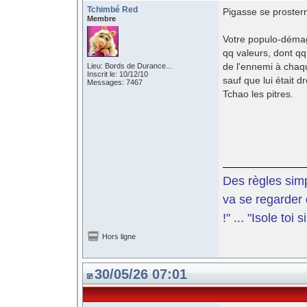
Tchimbé Red
Pigasse se proster
Membre
Votre populo-démago
qq valeurs, dont qq
de l'ennemi à chaq
Lieu: Bords de Durance...
Inscrit le: 10/12/10
sauf que lui était dr
Messages: 7467
Tchao les pitres.
Des règles simp
va se regarder 
!" ... "Isole toi
Hors ligne
30/05/26 07:01