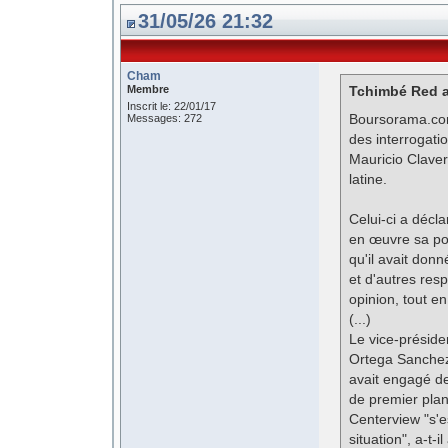
31/05/26 21:32
Cham
Membre
Tchimbé Red a 
Inscrit le: 22/01/17
Boursorama.com 
Messages: 272
des interrogati
Mauricio Clave
latine.
Celui-ci a décl
en œuvre sa poli
qu'il avait don
et d'autres res
opinion, tout e
(...)
Le vice-préside
Ortega Sanchez
avait engagé de
de premier plan
Centerview "s'e
situation", a-t-