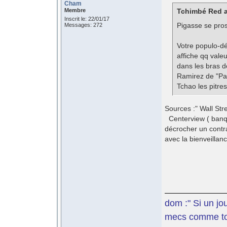
Cham
Membre
Tchimbé Red a 
Inscrit le: 22/01/17
Pigasse se pro
Messages: 272
Votre populo-dé
affiche qq valeu
dans les bras d
Ramirez de "Papy
Tchao les pitres
Sources :" Wall Str
Centerview ( banqu
décrocher un contra
avec la bienveillan
dom :" Si un jo
mecs comme toi 