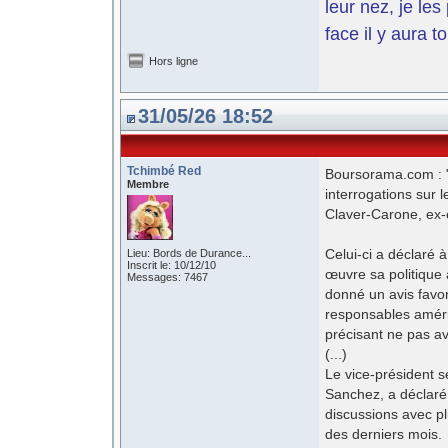
leur nez, je le
face il y aura t
Hors ligne
31/05/26 18:52
Tchimbé Red
Boursorama.com : "L
Membre
interrogations sur 
Claver-Carone, ⁠ex
Celui-ci a déclaré 
Lieu: Bords de Durance...
Inscrit le: 10/12/10
œuvre sa politique à
Messages: 7467
donné un avis favo
responsables améri
précisant ne pas av
(...)
Le vice-président s
Sanchez, a déclar
discussions avec pl
des derniers mois.