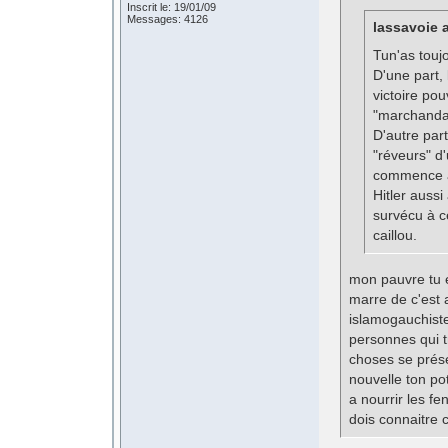
Inscrit le: 19/01/09
Messages: 4126
lassavoie a
Tun'as touj
D'une part,
victoire pou
"marchandag
D'autre par
"réveurs" d
commence à 
Hitler aussi
survécu à c
caillou.
mon pauvre tu e
marre de c'est 
islamogauchiste
personnes qui t
choses se prése
nouvelle ton po
a nourrir les fe
dois connaitre c