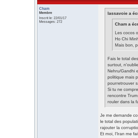
Cham
Membre
lassavoie a écr
Inscrit le: 22/01/17
Messages: 272
Cham a écr
Les cocos o
Ho Chi Minh
Mais bon, po
Fais le total de
surtout, n'oubli
Nehru/Gandhi e
politique mais p
pourretrouver s
Si tu ne compre
rencontre Trump/
rouler dans la fa
Je me demande com
le total des populat
rajouter la corrupt
Et moi, l'Iran me fa