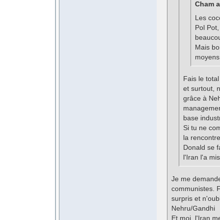
Cham a 
Les coc
Pol Pot,
beauco
Mais bon
moyens.
Fais le tota
et surtout, 
grâce à Neh
management 
base industr
Si tu ne co
la rencontre
Donald se fa
l'Iran l'a mi
Je me demande 
communistes. Fai
surpris et n'oub
Nehru/Gandhi
Et moi, l'Iran m