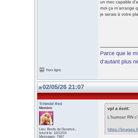
un mec capable d'
moi ça m'arrange q
je serais à votre pl
Parce que le mil
d’autant plus n
Hors ligne
02/05/26 21:07
Tchimbé Red
Membre
vpl a écrit:
L'humour RN c'
https://images
Lieu: Bords de Durance...
Inscrit le: 10/12/10
Messages: 7467