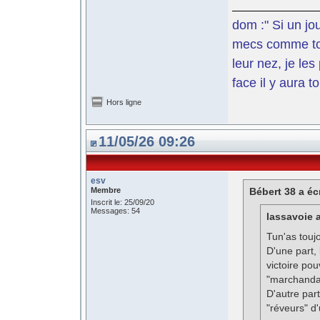
dom :" Si un jo
mecs comme toi 
leur nez, je le
face il y aura t
Hors ligne
11/05/26 09:26
esv
Membre
Bébert 38 a écr
Inscrit le: 25/09/20
Messages: 54
lassavoie a
Tun'as touj
D'une part,
victoire pou
"marchandag
D'autre par
"réveurs" d