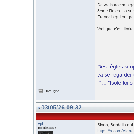
De vrais accents gau
3eme Reich : la su
Français qui ont pe
Vrai que c’est limi
Des règles simp
va se regarder 
!" ... "Isole toi
Hors ligne
03/05/26 09:32
vpl
Sinon, Bardella qui
Modérateur
https://x.com/Aler