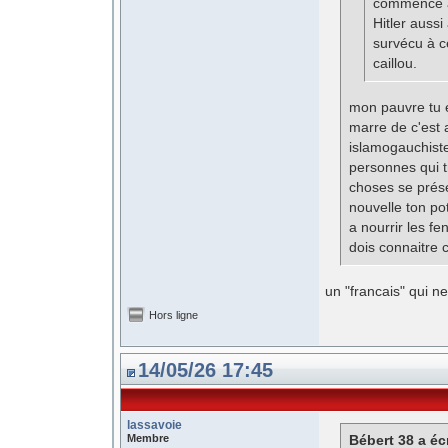
commence à 
Hitler aussi
survécu à c
caillou.
mon pauvre tu e
marre de c'est 
islamogauchiste
personnes qui t
choses se prése
nouvelle ton po
a nourrir les fe
dois connaitre c
un "francais" qui ne 
Hors ligne
14/05/26 17:45
lassavoie
Membre
Bébert 38 a écr