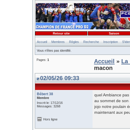
Retour site
Saison
Accueil
Membres
Règles
Recherche
Inscription
S'iden
Vous n'êtes pas identifié.
Pages:
1
Accueil
»
La 
macon
02/05/26 09:33
Bébert 38
quel Ambiance pas a
Membre
au sommet de son ar
Inscrit le: 17/12/16
jojo notre poulain
Messages: 3268
maintenant aux peu
Hors ligne