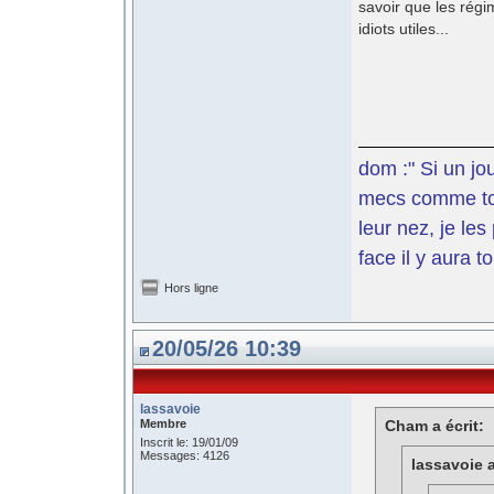
savoir que les régi
idiots utiles...
dom :" Si un jo
mecs comme toi 
leur nez, je le
face il y aura t
Hors ligne
20/05/26 10:39
lassavoie
Membre
Cham a écrit:
Inscrit le: 19/01/09
Messages: 4126
lassavoie a