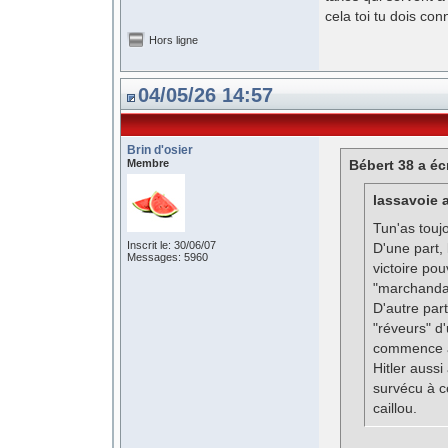
cela toi tu dois con
Hors ligne
04/05/26 14:57
Brin d'osier
Membre
Bébert 38 a écr
lassavoie a
Tun'as touj
Inscrit le: 30/06/07
D'une part,
Messages: 5960
victoire pou
"marchandag
D'autre par
"réveurs" d
commence à 
Hitler aussi
survécu à c
caillou.