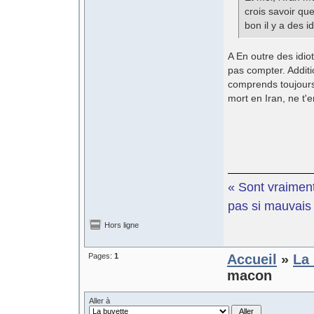
crois savoir qu
bon il y a des idi
A En outre des idiot
pas compter. Additi
comprends toujours
mort en Iran, ne t'
« Sont vraiment
pas si mauvais e
Hors ligne
Pages:
1
Accueil
»
La 
macon
Aller à