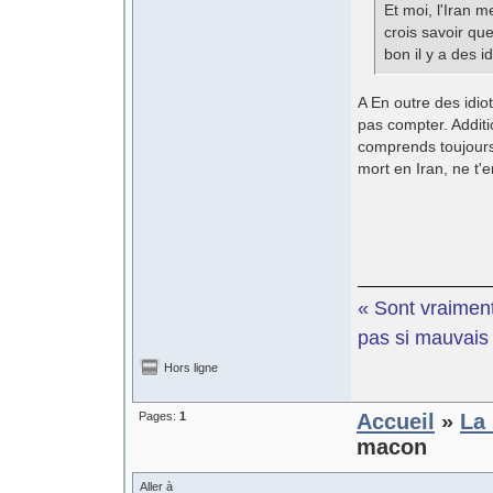
Et moi, l'Iran m
crois savoir qu
bon il y a des idi
A En outre des idiot
pas compter. Additi
comprends toujours
mort en Iran, ne t'
« Sont vraiment
pas si mauvais e
Hors ligne
Pages:
1
Accueil
»
La 
macon
Aller à