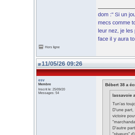
dom :" Si un jo
mecs comme toi 
leur nez, je le
face il y aura t
Hors ligne
11/05/26 09:26
esv
Membre
Bébert 38 a écr
Inscrit le: 25/09/20
Messages: 54
lassavoie a
Tun'as touj
D'une part,
victoire pou
"marchandag
D'autre par
"réveurs" d