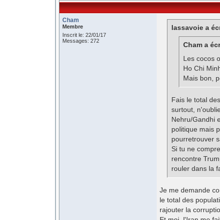
Cham
Membre
lassavoie a écr
Inscrit le: 22/01/17
Messages: 272
Cham a écr
Les cocos o
Ho Chi Minh
Mais bon, po
Fais le total de
surtout, n'oubli
Nehru/Gandhi e
politique mais p
pourretrouver s
Si tu ne compre
rencontre Trump/
rouler dans la fa
Je me demande com
le total des populat
rajouter la corrupt
Et moi, l'Iran me fa