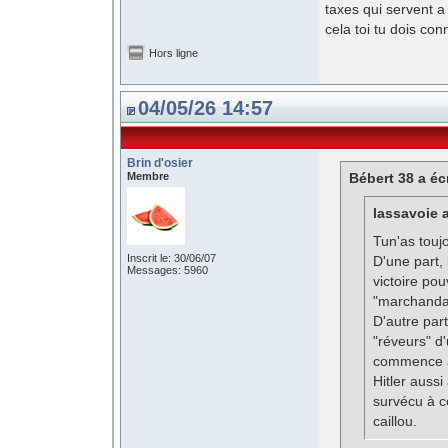
taxes qui servent a
cela toi tu dois con
Hors ligne
04/05/26 14:57
Brin d'osier
Membre
Bébert 38 a écr
lassavoie a
Tun'as touj
Inscrit le: 30/06/07
D'une part,
Messages: 5960
victoire pou
"marchandag
D'autre par
"réveurs" d
commence à 
Hitler aussi
survécu à c
caillou.