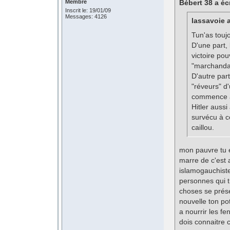
Membre
Bébert 38 a écr
Inscrit le: 19/01/09
Messages: 4126
lassavoie a
Tun'as touj
D'une part,
victoire pou
"marchandag
D'autre par
"réveurs" d
commence à 
Hitler aussi
survécu à c
caillou.
mon pauvre tu e
marre de c'est 
islamogauchiste
personnes qui t
choses se prése
nouvelle ton po
a nourrir les fe
dois connaitre c