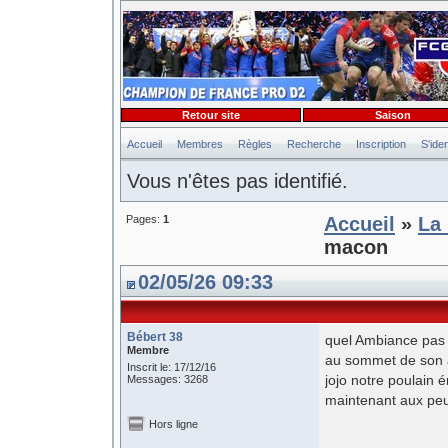
Retour site
Saison
Accueil
Membres
Règles
Recherche
Inscription
S'iden
Vous n'êtes pas identifié.
Pages:
1
Accueil
»
La 
macon
02/05/26 09:33
Bébert 38
quel Ambiance pas a
Membre
au sommet de son ar
Inscrit le: 17/12/16
jojo notre poulain
Messages: 3268
maintenant aux peu
Hors ligne