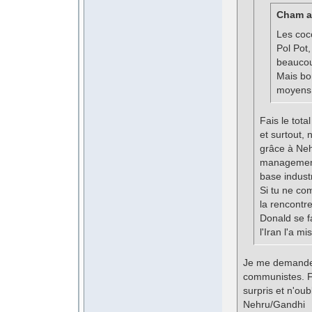
Cham a 
Les coc
Pol Pot,
beauco
Mais bon
moyens.
Fais le tota
et surtout, 
grâce à Neh
management 
base industr
Si tu ne co
la rencontre
Donald se fa
l'Iran l'a mi
Je me demande 
communistes. Fai
surpris et n'oub
Nehru/Gandhi