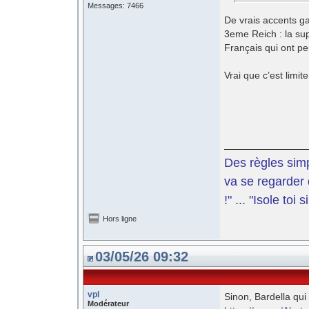
Messages: 7466
De vrais accents gau
3eme Reich : la su
Français qui ont pe
Vrai que c’est limi
Des règles simp
va se regarder 
!" ... "Isole toi
Hors ligne
03/05/26 09:32
vpl
Sinon, Bardella qui
Modérateur