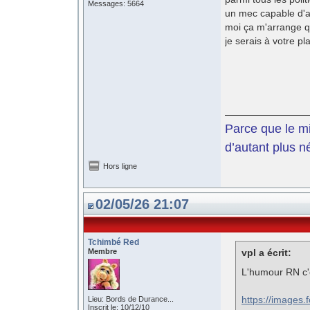
Messages: 5664
un mec capable d'
moi ça m'arrange q
je serais à votre pl
Parce que le mil
d’autant plus n
Hors ligne
02/05/26 21:07
Tchimbé Red
Membre
vpl a écrit:
L'humour RN c'
https://images
Lieu: Bords de Durance...
Inscrit le: 10/12/10