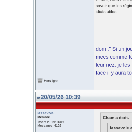
savoir que les régi
idiots utiles...
dom :" Si un jo
mecs comme toi 
leur nez, je le
face il y aura t
Hors ligne
20/05/26 10:39
lassavoie
Membre
Cham a écrit:
Inscrit le: 19/01/09
Messages: 4126
lassavoie a