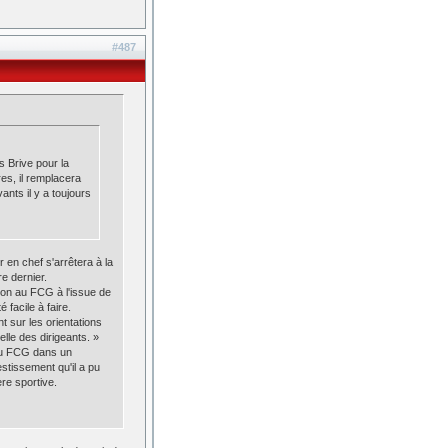
#487
 Brive pour la
es, il remplacera
ts il y a toujours
en chef s'arrêtera à la
re dernier.
ion au FCG à l'issue de
facile à faire.
t sur les orientations
lle des dirigeants. »
 au FCG dans un
stissement qu'il a pu
ère sportive.