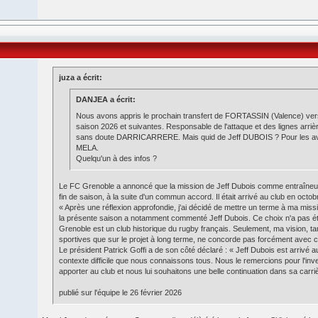
juza a écrit:
DANJEA a écrit:
Nous avons appris le prochain transfert de FORTASSIN (Valence) vers
saison 2026 et suivantes. Responsable de l'attaque et des lignes arrièr
sans doute DARRICARRERE. Mais quid de Jeff DUBOIS ? Pour les avan
MELA.
Quelqu'un à des infos ?
Le FC Grenoble a annoncé que la mission de Jeff Dubois comme entraîneur 
fin de saison, à la suite d'un commun accord. Il était arrivé au club en octob
« Après une réflexion approfondie, j'ai décidé de mettre un terme à ma miss
la présente saison a notamment commenté Jeff Dubois. Ce choix n'a pas été 
Grenoble est un club historique du rugby français. Seulement, ma vision, tan
sportives que sur le projet à long terme, ne concorde pas forcément avec ce
Le président Patrick Goffi a de son côté déclaré : « Jeff Dubois est arrivé
contexte difficile que nous connaissons tous. Nous le remercions pour l'inve
apporter au club et nous lui souhaitons une belle continuation dans sa carri
publié sur l'équipe le 26 février 2026