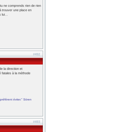
 tu ne comprends rien de rien
 à trouver une place en
s lui…
#492
e la direction et
é fatales à la méthode
préfèrent éviter." Sören
#493