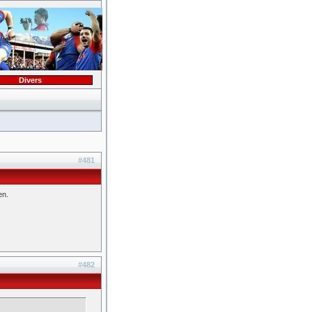
Divers
#481
en.
#482