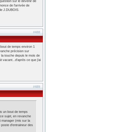
 question sur le devenir de
nonce de l'arrivée de
n de J.DUBOIS.
#488
n bout de temps environ 1
revanche précision sur
la touche depuis le mois de
t vacant...d'après ce que j'ai
#489
uis un bout de temps
à ce sujet, en revanche
 manager (mis sur la
e poste d'entraineur des