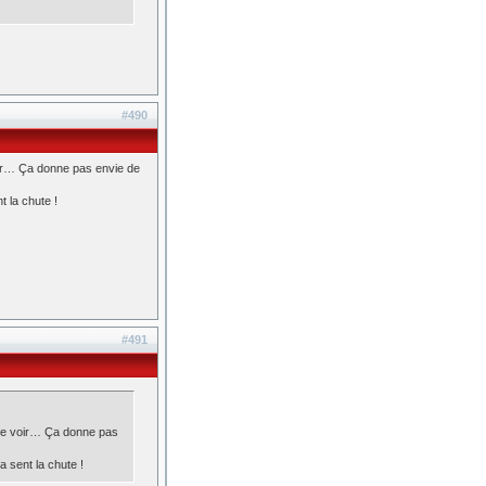
#490
voir… Ça donne pas envie de
t la chute !
#491
e le voir… Ça donne pas
a sent la chute !