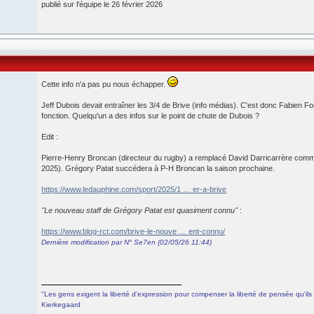
publié sur l'équipe le 26 février 2026
Cette info n'a pas pu nous échapper.
Jeff Dubois devait entraîner les 3/4 de Brive (info médias). C'est donc Fabien F
fonction. Quelqu'un a des infos sur le point de chute de Dubois ?
Edit :
Pierre-Henry Broncan (directeur du rugby) a remplacé David Darricarrère co
2025). Grégory Patat succédera à P-H Broncan la saison prochaine.
https://www.ledauphine.com/sport/2025/1 … er-a-brive
"Le nouveau staff de Grégory Patat est quasiment connu"
:
https://www.blog-rct.com/brive-le-nouve … ent-connu/
Dernière modification par N° Se7en (02/05/26 11:44)
"Les gens exigent la liberté d'expression pour compenser la liberté de pensée qu'ils 
Kierkegaard