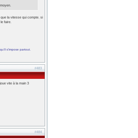
s moyen.
s que la vitesse qui compte. si
le faire.
qu’il s’impose partout.
#483
joue vite à la main 3
#484