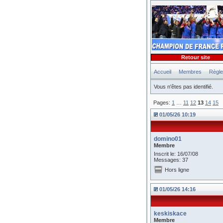
Retour site
Accueil
Membres
Règl
Vous n'êtes pas identifié.
Pages:
1
…
11
12
13
14
15
01/05/26 10:19
domino01
Membre
Inscrit le: 16/07/08
Messages: 37
Hors ligne
01/05/26 14:16
keskiskace
Membre