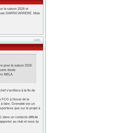
r la saison 2026 et
ns doute DARRICARRERE. Mais
#485
ve pour la saison 2026
 sans doute
urs MELA.
f s'arrêtera à la fin de
u FCG à l'issue de la
à faire. Grenoble est un
sportives que sur le projet à
 dans un contexte difficile
pporter au club et nous lui