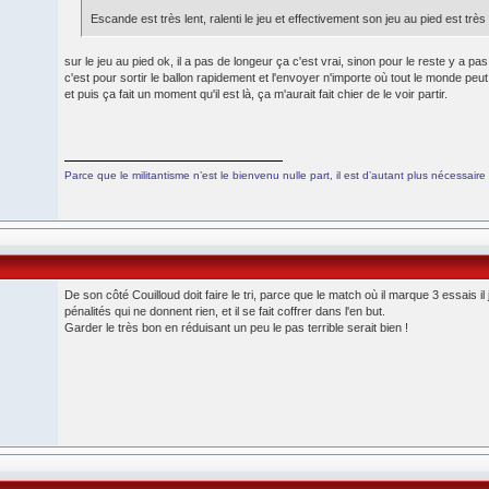
Escande est très lent, ralenti le jeu et effectivement son jeu au pied est trè
sur le jeu au pied ok, il a pas de longeur ça c'est vrai, sinon pour le reste y a pa
c'est pour sortir le ballon rapidement et l'envoyer n'importe où tout le monde peut 
et puis ça fait un moment qu'il est là, ça m'aurait fait chier de le voir partir.
Parce que le militantisme n’est le bienvenu nulle part, il est d’autant plus nécessaire 
De son côté Couilloud doit faire le tri, parce que le match où il marque 3 essais il 
pénalités qui ne donnent rien, et il se fait coffrer dans l'en but.
Garder le très bon en réduisant un peu le pas terrible serait bien !