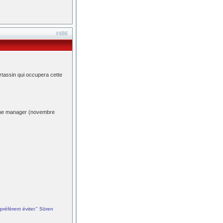
#486
ortassin qui occupera cette
mme manager (novembre
préfèrent éviter." Sören