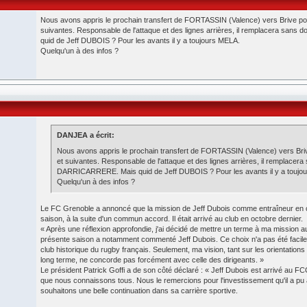
Nous avons appris le prochain transfert de FORTASSIN (Valence) vers Brive pou
suivantes. Responsable de l'attaque et des lignes arrières, il remplacera sa
quid de Jeff DUBOIS ? Pour les avants il y a toujours MELA.
Quelqu'un à des infos ?
DANJEA a écrit:
Nous avons appris le prochain transfert de FORTASSIN (Valence) vers Bri
et suivantes. Responsable de l'attaque et des lignes arrières, il remplacera
DARRICARRERE. Mais quid de Jeff DUBOIS ? Pour les avants il y a toujo
Quelqu'un à des infos ?
Le FC Grenoble a annoncé que la mission de Jeff Dubois comme entraîneur en che
saison, à la suite d'un commun accord. Il était arrivé au club en octobre dernier.
« Après une réflexion approfondie, j'ai décidé de mettre un terme à ma mission a
présente saison a notamment commenté Jeff Dubois. Ce choix n'a pas été facile 
club historique du rugby français. Seulement, ma vision, tant sur les orientations 
long terme, ne concorde pas forcément avec celle des dirigeants. »
Le président Patrick Goffi a de son côté déclaré : « Jeff Dubois est arrivé au FCG
que nous connaissons tous. Nous le remercions pour l'investissement qu'il a pu a
souhaitons une belle continuation dans sa carrière sportive.