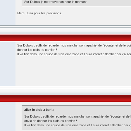
Sur Dubois je ne trouve rien pour le moment.
Merci Juza pour tes précisions.
Sur Dubois : suffit de regarder nos matchs, sont apathie, de l’écouter et de le 
donner les clefs du camion !
Il va finir dans une équipe de troisième zone et il aura intérêt à flamber car ça sen
allez le club a écrit:
Sur Dubois : suffit de regarder nos matchs, sont apathie, de l’écouter et d
envie de donner les clefs du camion !
Il va finir dans une équipe de troisième zone et il aura intérêt à flamber car ç