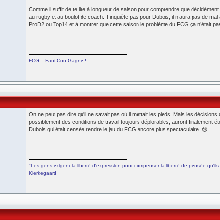
Comme il suffit de te lire à longueur de saison pour comprendre que décidément
au rugby et au boulot de coach. T’inquiète pas pour Dubois, il n’aura pas de mal
ProD2 ou Top14 et à montrer que cette saison le problème du FCG ça n’était pa
FCG = Faut Con Gagne !
On ne peut pas dire qu'il ne savait pas où il mettait les pieds. Mais les décisions d
possiblement des conditions de travail toujours déplorables, auront finalement ét
Dubois qui était censée rendre le jeu du FCG encore plus spectaculaire. 😢
"Les gens exigent la liberté d'expression pour compenser la liberté de pensée qu'ils 
Kierkegaard