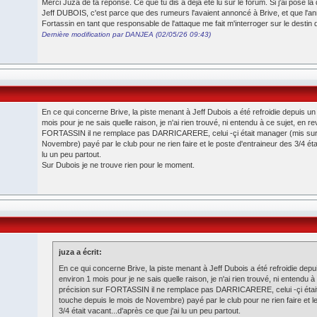
Merci Juza de ta réponse. Ce que tu dis a déjà été lu sur le forum. Si j'ai posé la
Jeff DUBOIS, c'est parce que des rumeurs l'avaient annoncé à Brive, et que l'an
Fortassin en tant que responsable de l'attaque me fait m'interroger sur le desti
Dernière modification par DANJEA (02/05/26 09:43)
En ce qui concerne Brive, la piste menant à Jeff Dubois a été refroidie depuis u
mois pour je ne sais quelle raison, je n'ai rien trouvé, ni entendu à ce sujet, en 
FORTASSIN il ne remplace pas DARRICARERE, celui -çi était manager (mis sur 
Novembre) payé par le club pour ne rien faire et le poste d'entraineur des 3/4 étai
lu un peu partout.
Sur Dubois je ne trouve rien pour le moment.
juza a écrit:
En ce qui concerne Brive, la piste menant à Jeff Dubois a été refroidie dep
environ 1 mois pour je ne sais quelle raison, je n'ai rien trouvé, ni entendu 
précision sur FORTASSIN il ne remplace pas DARRICARERE, celui -çi était
touche depuis le mois de Novembre) payé par le club pour ne rien faire et l
3/4 était vacant...d'après ce que j'ai lu un peu partout.