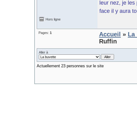
leur nez, je le
face il y aura t
Hors ligne
Pages:
1
Accueil
»
La 
Ruffin
Aller à