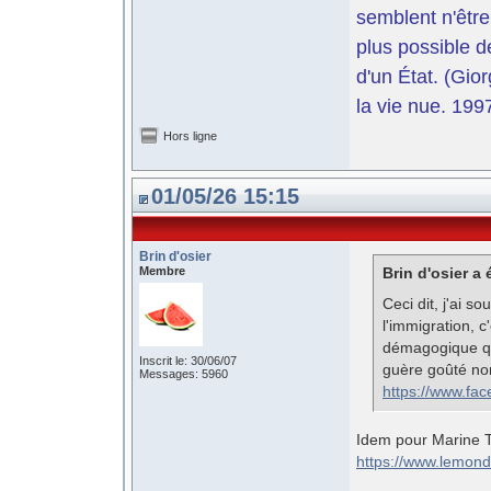
semblent n'être
plus possible d
d'un État. (Gi
la vie nue. 199
Hors ligne
01/05/26 15:15
Brin d'osier
Membre
Brin d'osier a é
Ceci dit, j'ai s
l'immigration, 
démagogique qui
Inscrit le: 30/06/07
guère goûté non
Messages: 5960
https://www.fa
Idem pour Marine T
https://www.lemonde