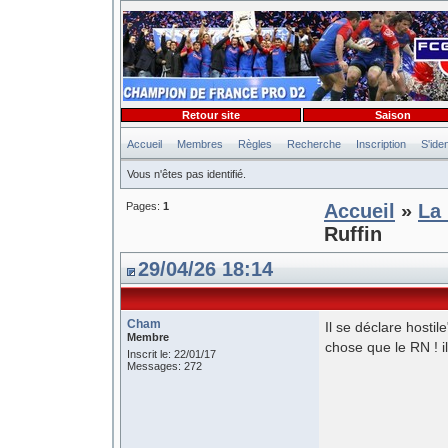
Retour site
Saison
Accueil
Membres
Règles
Recherche
Inscription
S'iden
Vous n'êtes pas identifié.
Pages:
1
Accueil
»
La 
Ruffin
29/04/26 18:14
Cham
Il se déclare hostile
Membre
chose que le RN ! il
Inscrit le: 22/01/17
Messages: 272