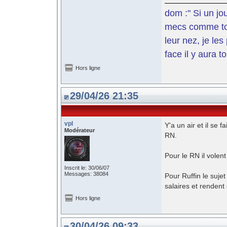
dom :" Si un jo
mecs comme toi 
leur nez, je le
face il y aura t
Hors ligne
29/04/26 21:35
vpl
Y'a un air et il se
Modérateur
RN.
Pour le RN il volent
Inscrit le: 30/06/07
Messages: 38084
Pour Ruffin le sujet
salaires et rendent 
Hors ligne
30/04/26 09:33