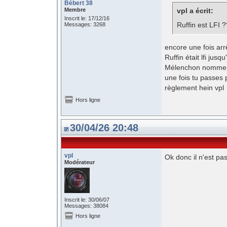
Bébert 38
Membre
vpl a écrit:
Inscrit le: 17/12/16
Ruffin est LFI 
Messages: 3268
encore une fois arrê
Ruffin était lfi jus
Mélenchon nommer l
une fois tu passes p
règlement hein vpl
Hors ligne
30/04/26 20:48
vpl
Ok donc il n'est pas
Modérateur
Inscrit le: 30/06/07
Messages: 38084
Hors ligne