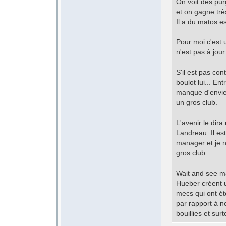
On voit des purg
et on gagne tr
Il a du matos e
Pour moi c'est
n'est pas à jou
S'il est pas con
boulot lui... En
manque d'envie 
un gros club.
L'avenir le dira
Landreau. Il e
manager et je ne
gros club.
Wait and see ma
Hueber créent u
mecs qui ont ét
par rapport à n
bouillies et su