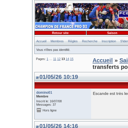
Retour site
Saison
Accueil
Membres
Règles
Recherche
Inscription
S'iden
Vous n'êtes pas identifié.
Pages:
1
…
11
12
13
14
15
Accueil
»
Sa
transferts po
01/05/26 10:19
domino01
Escande est très len
Membre
Inscrit le: 16/07/08
Messages: 37
Hors ligne
01/05/26 14:16