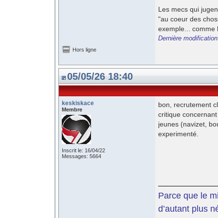
Les mecs qui jugent
"au coeur des chose
exemple... comme le
Dernière modificatio
Hors ligne
05/05/26 18:40
keskiskace
bon, recrutement clo
Membre
critique concernant
jeunes (navizet, bo
experimenté.
Inscrit le: 16/04/22
Messages: 5664
Parce que le mil
d’autant plus n