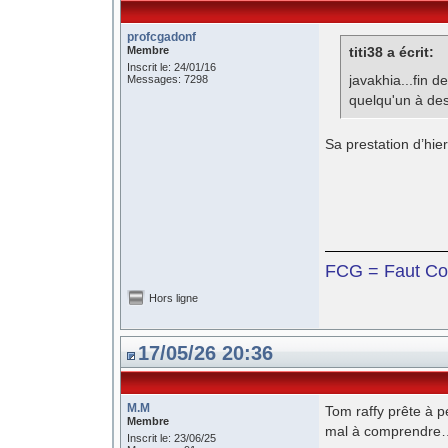
profcgadonf
Membre
titi38 a écrit:
Inscrit le: 24/01/16
javakhia...fin d
Messages: 7298
quelqu'un à de
Sa prestation d’hie
FCG = Faut Co
Hors ligne
17/05/26 20:36
M.M
Tom raffy prête à pé
Membre
mal à comprendre
Inscrit le: 23/06/25