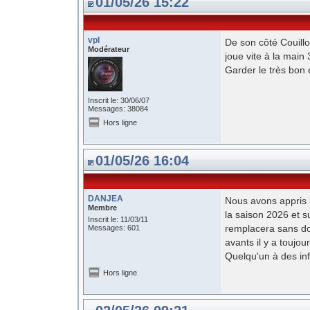
01/05/26 15:22
vpl
De son côté Couillou
Modérateur
joue vite à la main 3
Garder le très bon e
Inscrit le: 30/06/07
Messages: 38084
Hors ligne
01/05/26 16:04
DANJEA
Nous avons appris 
Membre
la saison 2026 et su
Inscrit le: 11/03/11
remplacera sans d
Messages: 601
avants il y a toujo
Quelqu'un à des in
Hors ligne