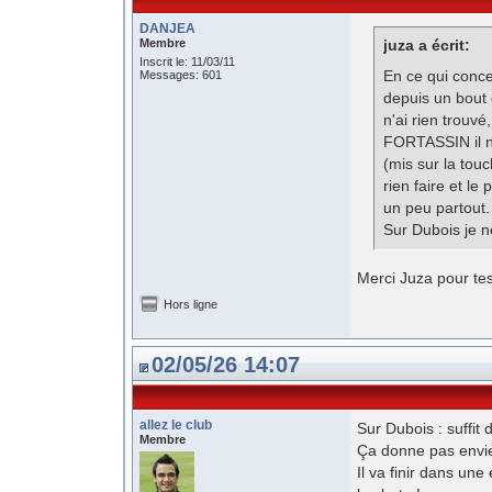
DANJEA
Membre
juza a écrit:
Inscrit le: 11/03/11
En ce qui conce
Messages: 601
depuis un bout 
n'ai rien trouvé
FORTASSIN il n
(mis sur la tou
rien faire et le
un peu partout.
Sur Dubois je n
Merci Juza pour tes
Hors ligne
02/05/26 14:07
allez le club
Sur Dubois : suffit
Membre
Ça donne pas envie
Il va finir dans une