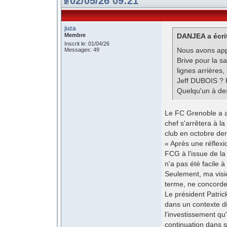
02/05/26 09:21
juza
Membre
DANJEA a écri
Inscrit le: 01/04/26
Nous avons app
Messages: 49
Brive pour la s
lignes arrière
Jeff DUBOIS ? P
Quelqu'un à des
Le FC Grenoble a a
chef s'arrêtera à la
club en octobre der
« Après une réflexi
FCG à l'issue de l
n'a pas été facile à
Seulement, ma vision
terme, ne concorde
Le président Patric
dans un contexte di
l'investissement qu'
continuation dans s