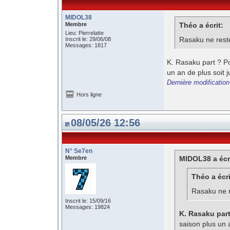
MIDOL38
Membre
Théo a écrit:
Lieu: Pierrelatte
Rasaku ne rest
Inscrit le: 29/06/08
Messages: 1817
K. Rasaku part ? P
un an de plus soit 
Dernière modificatio
Hors ligne
08/05/26 12:56
N° Se7en
Membre
MIDOL38 a écri
Théo a écri
Rasaku ne 
Inscrit le: 15/09/16
Messages: 19824
K. Rasaku part
saison plus un 