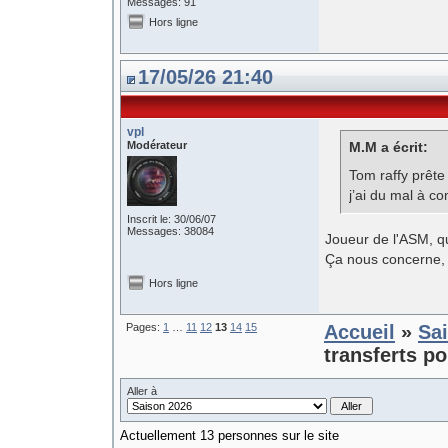
Messages: 91
Hors ligne
17/05/26 21:40
vpl
Modérateur
M.M a écrit:
Tom raffy prête 
j’ai du mal à 
Inscrit le: 30/06/07
Messages: 38084
Joueur de l'ASM, qu
Ça nous concerne, 
Hors ligne
Pages:
1
…
11
12
13
14
15
Accueil
»
Sa
transferts po
Aller à