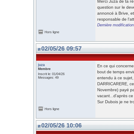
Merci Juza de ta rép
question sur le dev
annoncé à Brive, et
responsable de l'at
Dernière modificatio
Hors ligne
02/05/26 09:57
juza
En ce qui concerne 
Membre
bout de temps enviro
Inscrit le: 01/04/26
entendu à ce sujet
Messages: 49
DARRICARERE, celui
Novembre) payé par 
vacant...d'après ce 
Sur Dubois je ne t
Hors ligne
02/05/26 10:06