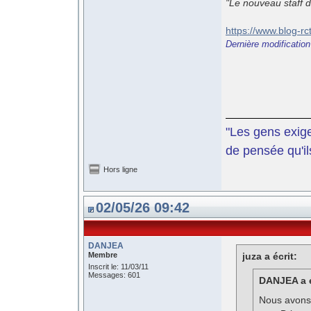
"Le nouveau staff 
https://www.blog-r
Dernière modificatio
"Les gens exige
de pensée qu'il
Hors ligne
02/05/26 09:42
DANJEA
Membre
juza a écrit:
Inscrit le: 11/03/11
Messages: 601
DANJEA a é
Nous avons 