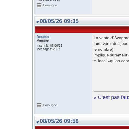
Hors ligne
08/05/26 09:35
Doudds
La vente d’ Avogra
Membre
faire venir des jou
Inscrit le: 08/06/15
le nombre)
Messages: 2867
implique surement d
« local »qu’on conn
« C’est pas fau
Hors ligne
08/05/26 09:58