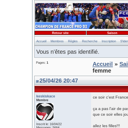
Retour site
Saison
Accueil
Membres
Règles
Recherche
Inscription
S'iden
Vous n'êtes pas identifié.
Pages:
1
Accueil
»
Sa
femme
25/04/26 20:47
keskiskace
ce soir c'est France
Membre
ça a pas l'air de pa
que ce soir elles jo
Inscrit le: 16/04/22
allez les filles!!!
Messages: 5664