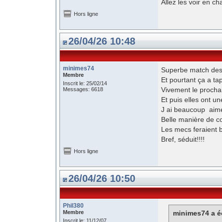
Allez les voir en c
Hors ligne
26/04/26 10:48
minimes74
Superbe match des fi
Membre
Et pourtant ça a tap
Inscrit le: 25/02/14
Vivement le procha
Messages: 6618
Et puis elles ont une
J ai beaucoup aimé 
Belle manière de 
Les mecs feraient 
Bref, séduit!!!!
Hors ligne
26/04/26 10:50
Phil380
Membre
minimes74 a éc
Inscrit le: 11/12/07