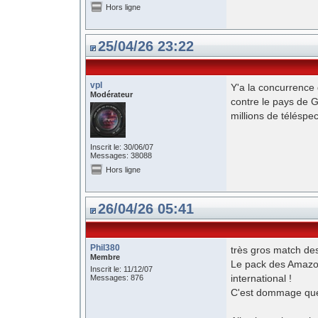
Hors ligne
25/04/26 23:22
vpl
Y'a la concurrence
Modérateur
contre le pays de Ga
millions de téléspe
Inscrit le: 30/06/07
Messages: 38088
Hors ligne
26/04/26 05:41
Phil380
très gros match de
Membre
Le pack des Amazon
Inscrit le: 11/12/07
international !
Messages: 876
C'est dommage que c