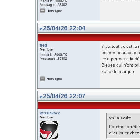
Inscrit le: 30/06/07
Messages: 23302
Hors ligne
25/04/26 22:04
fred
7 partout , c'est la
Membre
espère beaucoup plu
Inscrit le: 30/06/07
cela permet à la d
Messages: 23302
Bleues qui n'ont pri
zone de marque.
Hors ligne
25/04/26 22:07
keskiskace
Membre
vpl a écrit:
Faudrait arrêter
aller jouer che