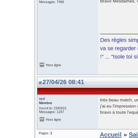
Bravo Mesdames, vo
Messages: 7466
Des règles simp
va se regarder 
!" ... "Isole toi
Hors ligne
27/04/26 08:41
ted
trés beau match, un
Membre
j'ai eu l'impressio
Inscrit le: 23/03/21
bravo à toute l'equi
Messages: 1247
Hors ligne
Pages:
1
Accueil
»
Sa