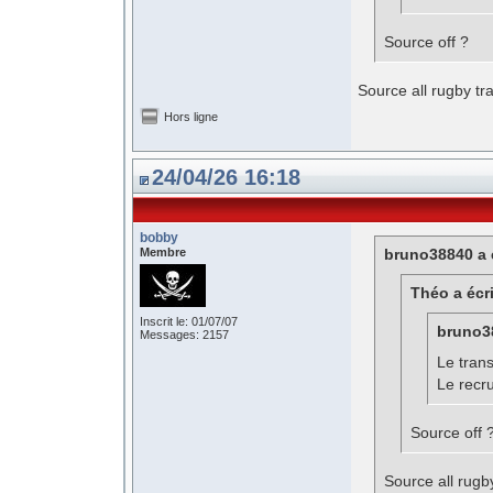
Source off ?
Source all rugby tra
Hors ligne
24/04/26 16:18
bobby
Membre
bruno38840 a é
Théo a écri
Inscrit le: 01/07/07
bruno38
Messages: 2157
Le trans
Le recru
Source off 
Source all rugby