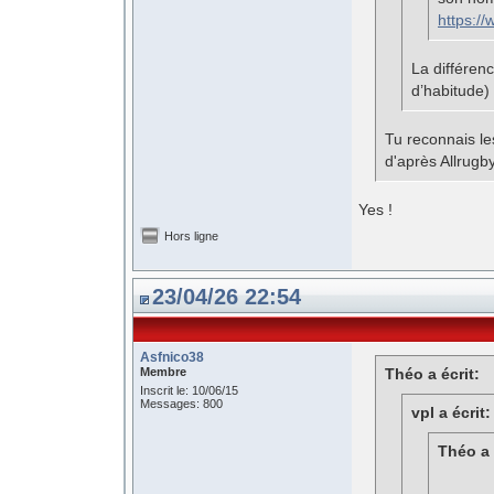
https:/
La différen
d’habitude)
Tu reconnais les
d'après Allrugby
Yes !
Hors ligne
23/04/26 22:54
Asfnico38
Membre
Théo a écrit:
Inscrit le: 10/06/15
Messages: 800
vpl a écrit:
Théo a 