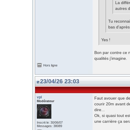
La diffé
autres 
Tu reconnais
bas d'après 
Yes !
Bon par contre ce n
qualités j’imagine.
Hors ligne
23/04/26 23:03
vpl
Faut avouer que des
Modérateur
courir 20m avant de
dire...
Ok, si quasi tout es
une carrière ça ser
Inscrit le: 30/06/07
Messages: 38089