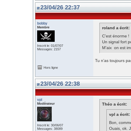
23/04/26 22:37
bobby
Membre
roland a écrit:
C'est énorme !
Un signal fort 
Inscrit le: 01/07/07
M'aix on est imp
Messages: 2157
Tu n’as toujours p
Hors ligne
23/04/26 22:38
vpl
Modérateur
Théo a écrit:
vpl a écrit:
Bon, comme 
Inscrit le: 30/06/07
Ouais, ok. 
Messages: 38089