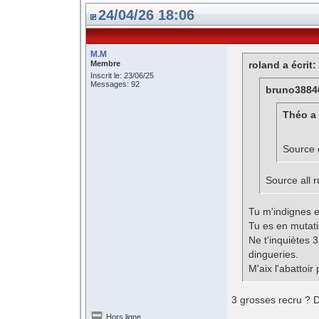
24/04/26 18:06
M.M
Membre
roland a écrit:
Inscrit le: 23/06/25
Messages: 92
bruno38840
Théo a 
Source 
Source all r
Tu m'indignes e
Tu es en mutat
Ne t'inquiètes 3
dingueries.
M'aix l'abattoir
3 grosses recru ? D
Hors ligne