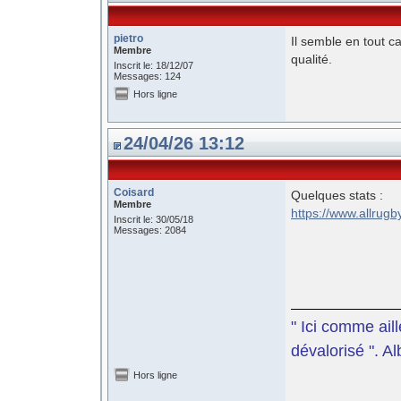
pietro
Il semble en tout ca
Membre
qualité.
Inscrit le: 18/12/07
Messages: 124
Hors ligne
24/04/26 13:12
Coisard
Quelques stats :
Membre
https://www.allrug
Inscrit le: 30/05/18
Messages: 2084
" Ici comme aill
dévalorisé ". A
Hors ligne