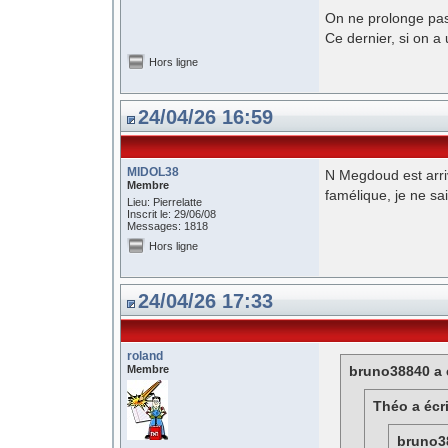
On ne prolonge pa
Ce dernier, si on a
Hors ligne
24/04/26 16:59
MIDOL38
N Megdoud est arri
Membre
famélique, je ne sa
Lieu: Pierrelatte
Inscrit le: 29/06/08
Messages: 1818
Hors ligne
24/04/26 17:33
roland
Membre
bruno38840 a é
Théo a écri
bruno38