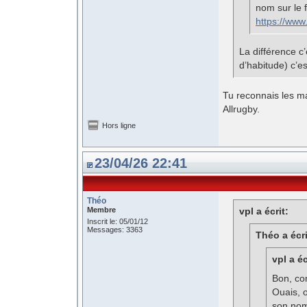
nom sur le f
https://ww
La différence c
d’habitude) c’e
Tu reconnais les mai
Allrugby.
Hors ligne
23/04/26 22:41
Théo
Membre
vpl a écrit:
Inscrit le: 05/01/12
Messages: 3363
Théo a écri
vpl a éc
Bon, co
Ouais, o
son nom 