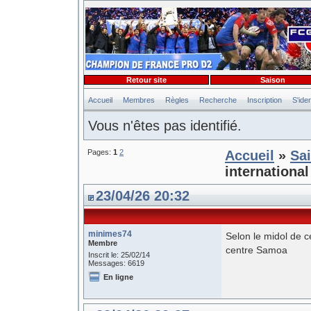
Retour site
Saison
Accueil
Membres
Règles
Recherche
Inscription
S'iden
Vous n'êtes pas identifié.
Pages:
1
2
Accueil
»
Sa
internationa
23/04/26 20:32
minimes74
Selon le midol de c
Membre
centre Samoa
Inscrit le: 25/02/14
Messages: 6619
En ligne