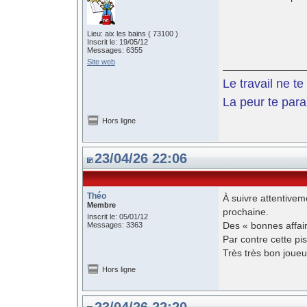
Lieu: aix les bains ( 73100 )
Inscrit le: 19/05/12
Messages: 6355
Site web
Le travail ne t
La peur te paral
Hors ligne
23/04/26 22:06
Théo
À suivre attentive
Membre
prochaine.
Inscrit le: 05/01/12
Des « bonnes affai
Messages: 3363
Par contre cette pis
Très très bon joueu
Hors ligne