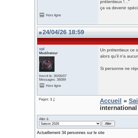
prétentieux !..."
ça va devenir spéc
Hors ligne
24/04/26 18:59
vpl
Un prétentieux ce s
Modérateur
alors qu'il n'a aucu
Si personne ne rép
Inscrit le: 30/06/07
Messages: 38089
Hors ligne
Pages:
1
2
Accueil
»
Sa
internationa
Aller à