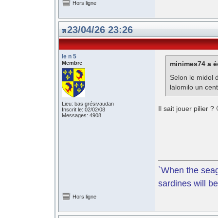
Hors ligne
23/04/26 23:26
le n 5
Membre
minimes74 a éc
Selon le midol 
lalomilo un ce
Lieu: bas grésivaudan
Il sait jouer pilier ? 
Inscrit le: 02/02/08
Messages: 4908
`When the seagu
sardines will be
Hors ligne