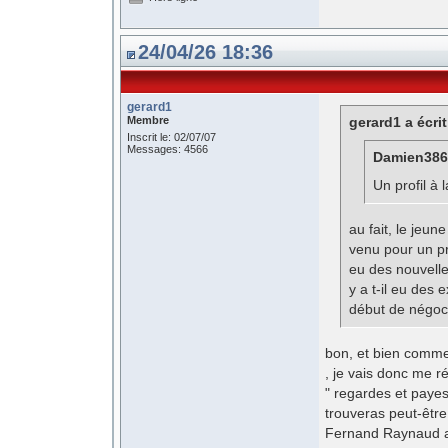
24/04/26 18:36
gerard1
Membre
gerard1 a écrit
Inscrit le: 02/07/07
Messages: 4566
Damien3866
Un profil à 
au fait, le jeun
venu pour un pr
eu des nouvell
y a t-il eu des 
début de négoci
bon, et bien comme
, je vais donc me 
" regardes et payes 
trouveras peut-être
Fernand Raynaud ava