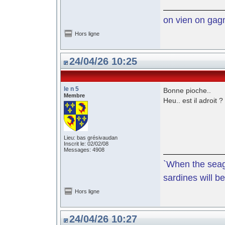
on vien on gagne
Hors ligne
24/04/26 10:25
le n 5
Bonne pioche..
Membre
Heu.. est il adroit ?
Lieu: bas grésivaudan
Inscrit le: 02/02/08
Messages: 4908
`When the seagu
sardines will be
Hors ligne
24/04/26 10:27