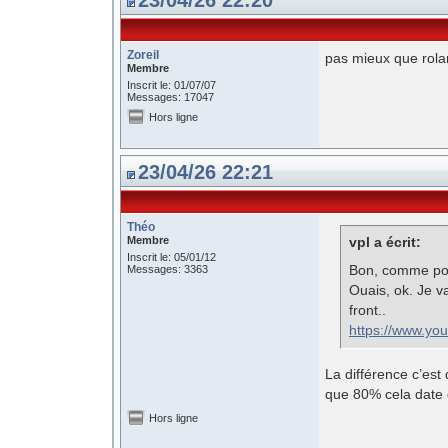
23/04/26 22:20
Zoreil
pas mieux que rol
Membre
Inscrit le: 01/07/07
Messages: 17047
Hors ligne
23/04/26 22:21
Théo
Membre
vpl a écrit:
Inscrit le: 05/01/12
Bon, comme pour
Messages: 3363
Ouais, ok. Je v
front..
https://www.y
La différence c’est
que 80% cela date 
Hors ligne