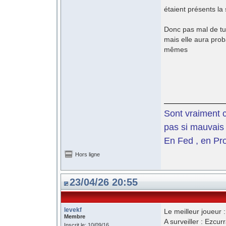
étaient présents l
Donc pas mal de tur
mais elle aura prob
mêmes
Sont vraiment c
pas si mauvais 
En Fed , en Pro
Hors ligne
23/04/26 20:55
levekf
Le meilleur joueur 
Membre
A surveiller : Ezcur
Inscrit le: 10/09/16