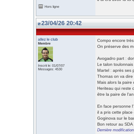
Hors ligne
23/04/26 20:42
allez le club
Compo encore très 
Membre
On préserve des me
Avogadro part : don
Le talon toulonnais
Inscrit le: 01/07/07
Messages: 4530
Martel : après ses p
Thomas on va dire q
Mais alors la paire
Heriteau qui reste 
être la paire de l'a
En face personne l'
il a pris cette plac
Goginova sur le ban
Bon retour au SDA 
Dernière modification