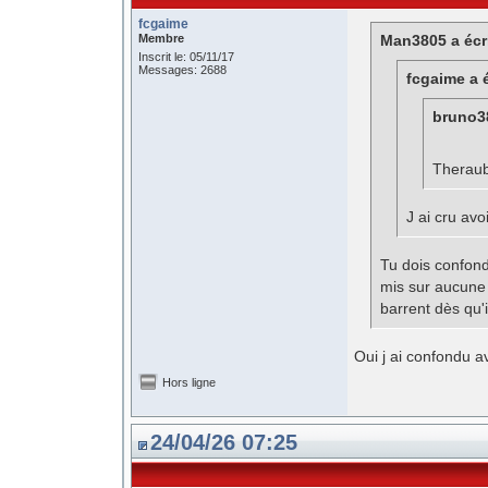
fcgaime
Membre
Man3805 a écri
Inscrit le: 05/11/17
Messages: 2688
fcgaime a é
bruno38
Theraube
J ai cru avoir
Tu dois confond
mis sur aucune 
barrent dès qu'i
Oui j ai confondu a
Hors ligne
24/04/26 07:25