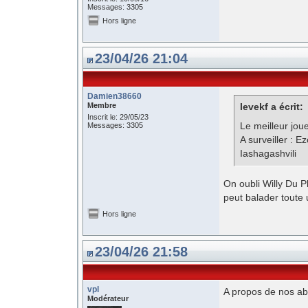
Messages: 3305
Hors ligne
23/04/26 21:04
Damien38660
Membre
levekf a écrit:
Inscrit le: 29/05/23
Le meilleur jou
Messages: 3305
A surveiller : E
Iashagashvili
On oubli Willy Du P
peut balader toute
Hors ligne
23/04/26 21:58
vpl
A propos de nos abse
Modérateur