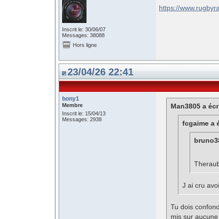
https://www.rugby
Inscrit le: 30/06/07
Messages: 38088
Hors ligne
23/04/26 22:41
bony1
Membre
Man3805 a écri
Inscrit le: 15/04/13
Messages: 2938
fcgaime a é
bruno38
Theraube
J ai cru avoir
Tu dois confond
mis sur aucune 