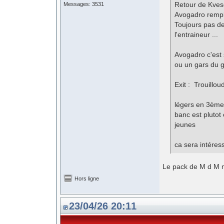
Retour de Kvese
Messages: 3531
Avogadro rempl
Toujours pas de
l'entraineur ...
Avogadro c'est s
ou un gars du g
Exit : Trouillou
légers en 3ème 
banc est plutot
jeunes
ca sera intéres
Le pack de M d M m a
Hors ligne
23/04/26 20:11