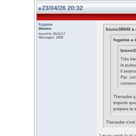
23/04/26 20:32
fcgaime
Membre
bruno38840 a é
Inscrit le: 05/11/17
Messages: 2688
fcgaime a é
bruno38
Très bie
la puis
il avan
Par con
conserv
Theraube ça 
importe quo
prepare la 
Theraube n'est p
J ai cru avoir lu ici q