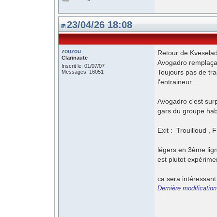
23/04/26 18:08
zouzou
Retour de Kveselad
Clarinaute
Avogadro remplaça
Inscrit le: 01/07/07
Toujours pas de tra
Messages: 16051
l'entraineur ...
Avogadro c'est surpr
gars du groupe habi
Exit : Trouilloud , 
légers en 3ème lig
est plutot expérime
ca sera intéressant
Dernière modificatio