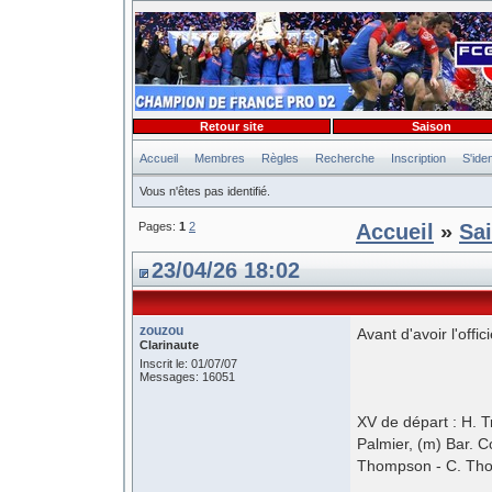
Retour site
Saison
Accueil
Membres
Règles
Recherche
Inscription
S'iden
Vous n'êtes pas identifié.
Pages:
1
2
Accueil
»
Sa
23/04/26 18:02
zouzou
Avant d'avoir l'offic
Clarinaute
Inscrit le: 01/07/07
Messages: 16051
XV de départ : H. T
Palmier, (m) Bar. C
Thompson - C. Tho