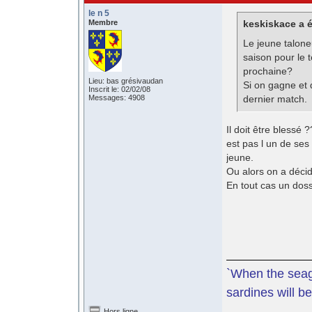
le n 5
Membre
keskiskace a é
Le jeune talone
saison pour le 
prochaine?
Lieu: bas grésivaudan
Si on gagne et 
Inscrit le: 02/02/08
Messages: 4908
dernier match.
Il doit être blessé 
est pas l un de se
jeune.
Ou alors on a décid
En tout cas un dos
`When the seagu
sardines will be
Hors ligne