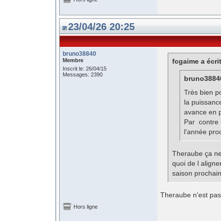
23/04/26 20:25
bruno38840
Membre
fcgaime a écrit
Inscrit le: 26/04/15
Messages: 2390
bruno38840
Très bien po
la puissanc
avance en 
Par contre 
l'année pro
Theraube ça ne s
quoi de l align
saison prochain
Theraube n'est pas s
Hors ligne