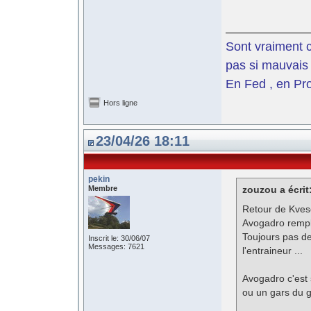
Sont vraiment c
pas si mauvais 
En Fed , en Pro
Hors ligne
23/04/26 18:11
pekin
Membre
zouzou a écrit
Retour de Kvese
Avogadro rempl
Toujours pas de
Inscrit le: 30/06/07
Messages: 7621
l'entraineur ...
Avogadro c'est s
ou un gars du g