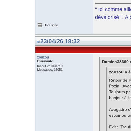
" Ici comme aill
dévalorisé ". A
Hors ligne
23/04/26 18:32
zouzou
Clarinaute
Damien38660 a
Inscrit le: 01/07/07
Messages: 16051
zouzou a éc
Retour de K
Pozin , Avo
Toujours pas
bonjour à l'
Avogadro c'e
espoir ou u
Exit : Troui