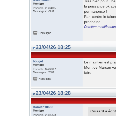
bruno38840
Très bien pour Ther
Membre
la puissance ok av
Inscrit le: 26/04/15
permanence !
Messages: 2390
Par contre le talo
prochaine !
Dernière modificatio
Hors ligne
23/04/26 18:25
bouget
Le maintien est pra
Membre
Mont de Marsan va v
Inscrit le: 07/08/17
faire
Messages: 3290
Hors ligne
23/04/26 18:28
Damien38660
Membre
Coisard a écrit
Inscrit le: 29/05/23