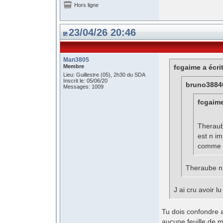
Hors ligne
23/04/26 20:46
Man3805
Membre
fcgaime a écrit
Lieu: Guillestre (05), 2h30 du SDA
Inscrit le: 05/06/20
bruno38840
Messages: 1009
fcgaime
Theraube
est n im
comme ç
Theraube n'e
J ai cru avoir lu 
Tu dois confondre a
aucune feuille de m