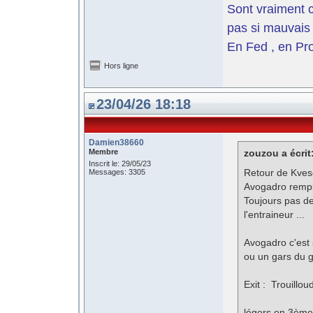
Sont vraiment c
pas si mauvais 
En Fed , en Pro
Hors ligne
23/04/26 18:18
Damien38660
Membre
zouzou a écrit
Inscrit le: 29/05/23
Retour de Kvese
Messages: 3305
Avogadro rempl
Toujours pas de
l'entraineur ...
Avogadro c'est s
ou un gars du g
Exit : Trouillou
légers en 3ème 