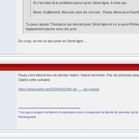
Et c'est bien là le problème parce qu'en 3ème ligne, il reste qui :
Baret, Guillamond, Berruyer plus les recrues : Pauta, Abescat et David
Tu peux ajouter Thompson qui devrait jouer 3ème ligne et il y a aussi Pinhei
logiquement passer avec les pros.
Du coup, on est un peu juste en 2ème ligne....
Pauta s'est blessé lors du dernier match. Saison terminée. Pas de précision pour
Opéré cette semaine.
https://www.asbh.net/2026/04/22/fin-de- … uku-pauta/
"Les gens exigent la liberté d'expression pour compenser la liberté de pensée qu'ils 
Kierkegaard