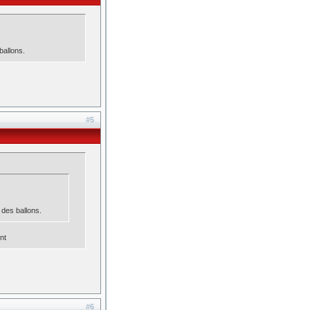
ballons.
#5
e des ballons.
nt
#6