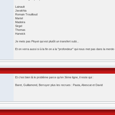
Lainault
Javakhia
Romain Trouilloud
Martel
Madeira
Sirgel
Thomas
Harwick
Je mets pas Ployet qui est plutôt un transfert subi...
Et on verra aussi si à la fin on a la "profondeur" qui nous met pas dans la merde 
Et c'est bien là le problème parce qu'en 3ème ligne, il reste qui :
Baret, Guillamond, Berruyer plus les recrues : Pauta, Abescat et David