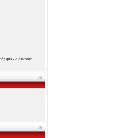
dès qu'il y a 2 blessés.
#8
#9