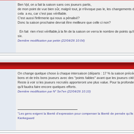
Ben Vpl, on a fait la saison sans ces joueurs partis,
de mon point de vue bien sûr, malgrè tout, je n'évoque pas le, les changements d
cela a eu, car c'est pas vérifiable.
C'est aussi l'infirmerie qui nous a pénalisé?
Donc la saison prochaine devrait être meilleure que celle ci non?
En fait rien n'est vérifiable,à la fin de la saison on verra le nombre de points qu
six.
Dernière modification par pekin (22/04/26 10:04)
On change quelque chose à chaque intersaison (départs : 17 % la saison précéde
bons et de très bons joueurs avec des "points faibles" avant que les joueurs cit
Reste à voir si les joueurs recrutés apporteront une plus value. Pour la profondeur
qu'il faudra faire encore quelques efforts.
Dernière modification par N° Se7en (22/04/26 10:10)
"Les gens exigent la liberté d'expression pour compenser la liberté de pensée qu'ils 
Kierkegaard