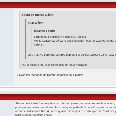
Bourg en Bresse a écrit:
titi38 a écrit:
fcgaime a écrit:
partant pour colomiers selon le DL du jour
Moi je l'aurais gardé car c est le seul qui nous fait avancer et qui 
ballons.
on a mathys baret qui est très bon en 8 et qui est toujours dans l ava
Oui et aujourd'hui, je le trouve plus fort que Hardwick!
+1 avec les "pettages de plomb" en moins pour Mathis
Si on en est à dire "on remplace un très bon joueur par un autre très bon joueur
pourquoi pas, mais quand si on liste quelques partants "choisis" depuis un an (s
retenus, soit laissés libres) on est quand même pas à se dire que ok c'était des po
fallait changer quelque chose :