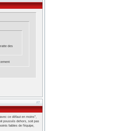
gratte des
ncement
#7
, avec ce défaut en moins",
oit poussés dehors, soit pas
ints faibles de l'équipe,