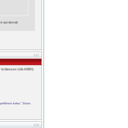
ro qui devrait
#13
 la blessure (site ASBH).
préfèrent éviter." Sören
#14