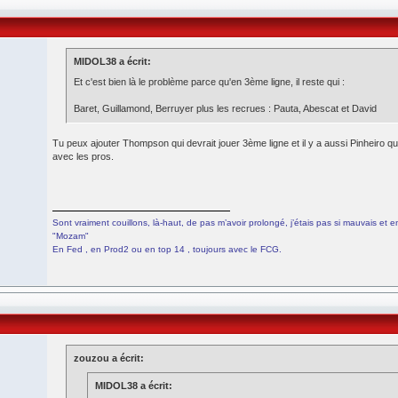
MIDOL38 a écrit:
Et c'est bien là le problème parce qu'en 3ème ligne, il reste qui :
Baret, Guillamond, Berruyer plus les recrues : Pauta, Abescat et David
Tu peux ajouter Thompson qui devrait jouer 3ème ligne et il y a aussi Pinheiro q
avec les pros.
Sont vraiment couillons, là-haut, de pas m’avoir prolongé, j’étais pas si mauvais et en 
"Mozam"
En Fed , en Prod2 ou en top 14 , toujours avec le FCG.
zouzou a écrit:
MIDOL38 a écrit: