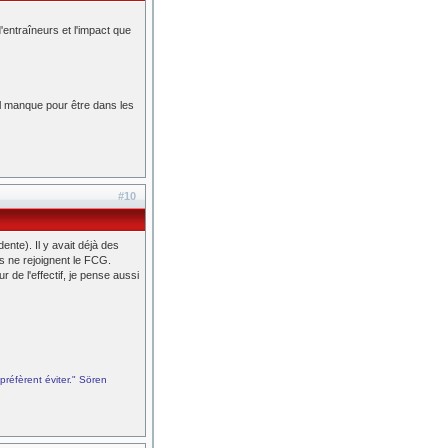
'entraîneurs et l'impact que
'il manque pour être dans les
#10
nte). Il y avait déjà des
és ne rejoignent le FCG.
 de l'effectif, je pense aussi
préfèrent éviter." Sören