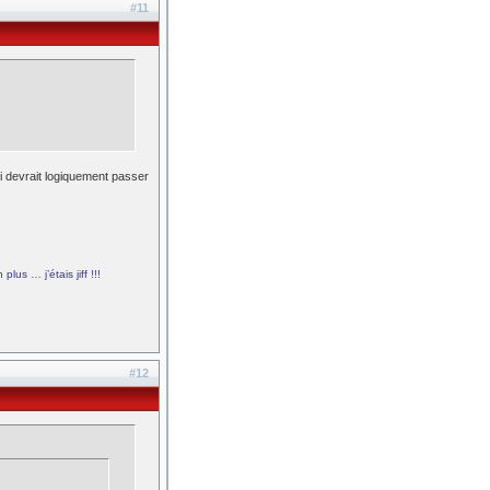
#11
ui devrait logiquement passer
plus … j’étais jiff !!!
#12