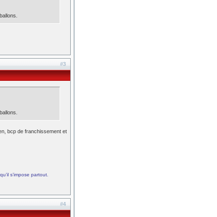
ballons.
#3
ballons.
ien, bcp de franchissement et
qu’il s’impose partout.
#4