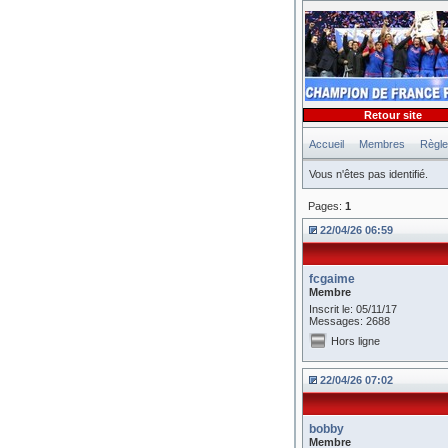
Retour site
Accueil
Membres
Règl
Vous n'êtes pas identifié.
Pages:
1
22/04/26 06:59
fcgaime
Membre
Inscrit le: 05/11/17
Messages: 2688
Hors ligne
22/04/26 07:02
bobby
Membre