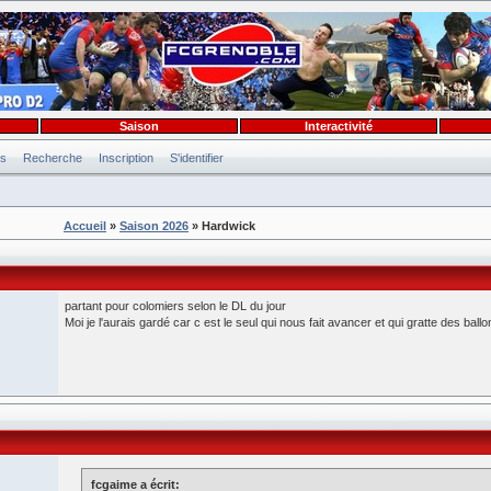
Saison
Interactivité
es
Recherche
Inscription
S'identifier
Accueil
»
Saison 2026
» Hardwick
partant pour colomiers selon le DL du jour
Moi je l'aurais gardé car c est le seul qui nous fait avancer et qui gratte des ballo
fcgaime a écrit: