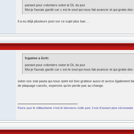
partant pour colomiers selon le DL du jour
Moi je l'aurais gardé car c est le seul qui nous fait avancer et qui gratte des 
Il a eu déjà plusieurs post sur ce sujet plus bas …
fcgaime a écrit:
partant pour colomiers selon le DL du jour
Moi je l'aurais gardé car c est le seul qui nous fait avancer et qui gratte des 
selon ses stat pauta qui nous rjoint est bon gratteur aussi et avnce également b
de plaquage cassés, esperons qu'on perde pas au change.
Parce que le militantisme n’est le bienvenu nulle part, il est d’autant plus nécessaire 