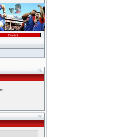
Divers
#1
ns.
#2