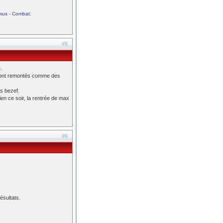
Camus - Combat.
#5
.
eront remontés comme des
as bezef.
en ce soir, la rentrée de max
#6
ésultats.