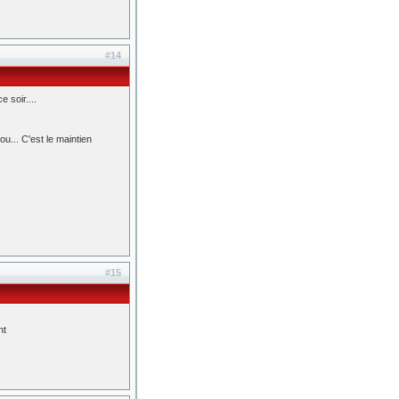
#14
 soir....
ou... C'est le maintien
#15
nt