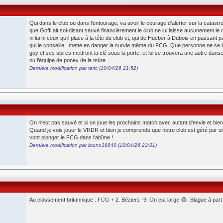
Qui dans le club ou dans l’entourage, va avoir le courage d’alerter sur la catastro
que Goffi ait soi-disant sauvé financièrement le club ne lui laisse aucunement le dr
ni lui ni ceux qu’il place à la tête du club et, qui de Hueber à Dubois en passant 
qui le conseille, mette en danger la survie même du FCG. Que personne ne se leu
goy et ses sbires mettront la clé sous la porte, et lui se trouvera une autre dan
ou l’équipe de poney de la mûre
Dernière modification par taric (10/04/26 21:52)
On n'est pas sauvé et si on joue les prochains match avec autant d'envie et bien 
Quand je vois jouer le VRDR et bien je comprends que notre club est géré par 
vont plonger le FCG dans l'abîme !
Dernière modification par bruno38840 (10/04/26 22:01)
Au classement britannique : FCG + 2. Béziers -9. On est large 😂. Blague à part