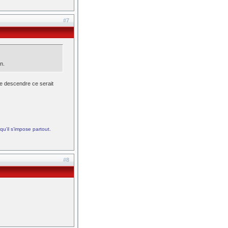
#7
n.
e descendre ce serait
qu’il s’impose partout.
#8