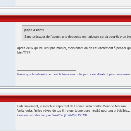
popo a écrit:
Sans présager de l'avenir, une descente en nationale serait peut-être un bie
aprés ceux qui veulent pas monter, maintenant on en est carrément à penser qu
bien????
Parce que le militantisme n’est le bienvenu nulle part, il est d’autant plus nécessaire 
Bah finalement, le match le important de l année sera contre Mont de Marsan..
Voilà, voilà, fini les rêves de top 6, retour à une dure réalité pourtant prévisible...
Dernière modification par fkwa038 (10/04/26 22:19)