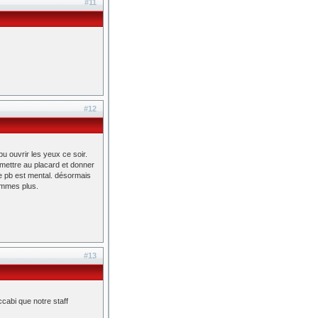
#11
#12
u ouvrir les yeux ce soir.
e mettre au placard et donner
e pb est mental. désormais
ommes plus.
#13
cabi que notre staff