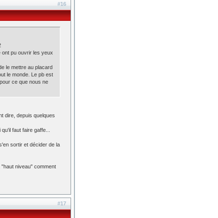
#16
2
 ont pu ouvrir les yeux
de le mettre au placard
ut le monde. Le pb est
e pour ce que nous ne
ent dire, depuis quelques
'il faut faire gaffe...
en sortir et décider de la
 à "haut niveau" comment
#17