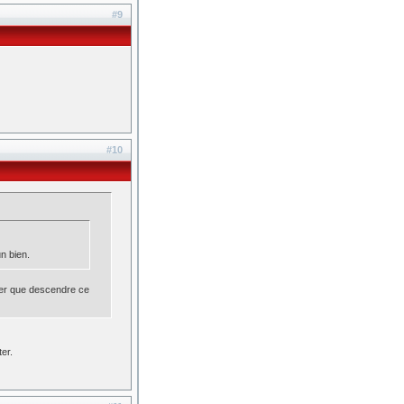
#9
#10
n bien.
ser que descendre ce
er.