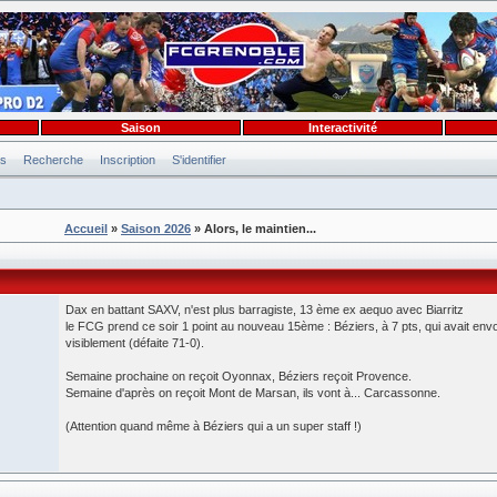
Saison
Interactivité
es
Recherche
Inscription
S'identifier
Accueil
»
Saison 2026
» Alors, le maintien...
Dax en battant SAXV, n'est plus barragiste, 13 ème ex aequo avec Biarritz
le FCG prend ce soir 1 point au nouveau 15ème : Béziers, à 7 pts, qui avait en
visiblement (défaite 71-0).
Semaine prochaine on reçoit Oyonnax, Béziers reçoit Provence.
Semaine d'après on reçoit Mont de Marsan, ils vont à... Carcassonne.
(Attention quand même à Béziers qui a un super staff !)