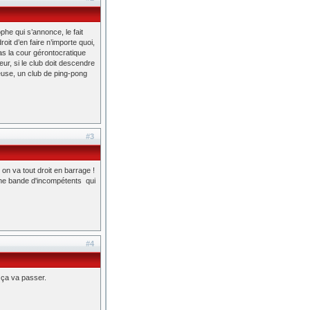
phe qui s’annonce, le fait
oit d’en faire n’importe quoi,
pas la cour gérontocratique
r, si le club doit descendre
seuse, un club de ping-pong
#3
on va tout droit en barrage !
une bande d'incompétents qui
#4
 ça va passer.