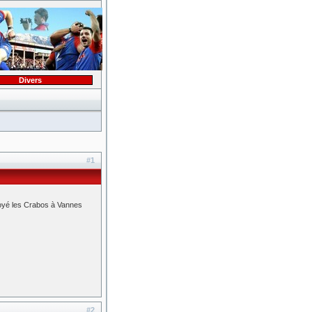
Divers
#1
voyé les Crabos à Vannes
#2