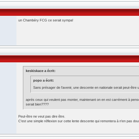
un Chambéry FCG ce serait sympa!
keskiskace a écrit:
popo a écrit:
Sans présager de l'avenir, une descente en nationale serait peut-être u
aprés ceux qui veulent pas monter, maintenant on en est carrément à pen
serait bien????
Peut-être ne veut pas dire être.
C'est une simple réflexion sur cette lente descente qui remontera à n'en pas dout