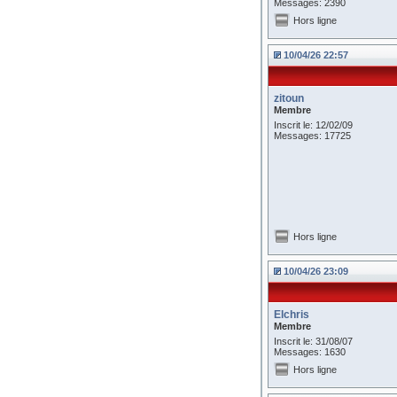
Messages: 2390
Hors ligne
10/04/26 22:57
zitoun
Membre
Inscrit le: 12/02/09
Messages: 17725
Hors ligne
10/04/26 23:09
Elchris
Membre
Inscrit le: 31/08/07
Messages: 1630
Hors ligne