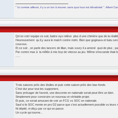
" Ici comme ailleurs, il y a un ton à trouver, sans quoi tout est dévalorisé ". Albert 
Qd on voit l equipe ce soir, battre oyo relève plus d une chimère que de la réalité
Heureusement qu il,y aura le match contre mdm. Bien que goginava et batu s
coucous.
Et ce soir , on parle des lancers de lilian, mais soury il a amené quoi de plus ; p
Par contre max à la mêlée à mis bcp de vitesse au jeu. Même si’escande était bi
......
Trois saisons près des étoiles et puis cette saison près des bas-fonds.
C'est dur pour tout les supporters.
Sans présager de l'avenir, une descente en nationale serait peut-être un bien.
Simplement pour construire un nouveau et véritable projet.
Et puis, ce serait amusant de voir un FCG vs SOC en nationale.
Sauf si le SOC monte en pro D2 parce que c'est actuellement possible vu leurs r
Ni dépité, ni déçu par ce qui se passe.
Un cycle qui tourne...