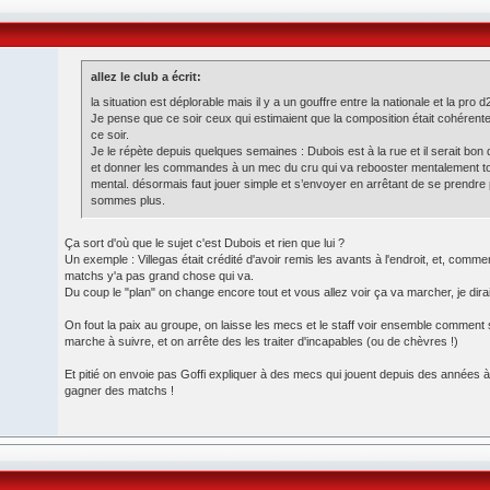
allez le club a écrit:
la situation est déplorable mais il y a un gouffre entre la nationale et la pro d
Je pense que ce soir ceux qui estimaient que la composition était cohérente
ce soir.
Je le répète depuis quelques semaines : Dubois est à la rue et il serait bon 
et donner les commandes à un mec du cru qui va rebooster mentalement to
mental. désormais faut jouer simple et s’envoyer en arrêtant de se prendr
sommes plus.
Ça sort d'où que le sujet c'est Dubois et rien que lui ?
Un exemple : Villegas était crédité d'avoir remis les avants à l'endroit, et, comm
matchs y'a pas grand chose qui va.
Du coup le "plan" on change encore tout et vous allez voir ça va marcher, je dirai qu
On fout la paix au groupe, on laisse les mecs et le staff voir ensemble comment s'
marche à suivre, et on arrête des les traiter d'incapables (ou de chèvres !)
Et pitié on envoie pas Goffi expliquer à des mecs qui jouent depuis des années
gagner des matchs !