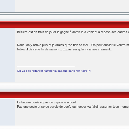
Béziers est en train de jouer la gagne à domicile à venir et a reposé ses cadres ce
Nous, on y arrive plus et je crains qu'on finisse mal... On peut oublier le ventre m
l'objectif de cette fin de saison.... Et pas sur qu'on y arrive vraiment...
On va pas regarder flamber la cabane sans rien faire ?!
Le bateau coule et pas de capitaine à bord
Pas une seule prise de parole de goofy ou hueber va falloir assumer à un mome