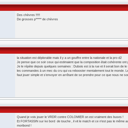
Des chèvres !!!!!
De grosses p***** de chèvres
la situation est déplorable mais il y a un gouffre entre la nationale et la pro d2
Je pense que ce soir ceux qui estimaient que la composition était cohérente ont p
Je le répète depuis quelques semaines : Dubois est à la rue et il serait bon de l
les commandes à un mec du cru qui va rebooster mentalement tout le monde. L
faut jouer simple et s’envoyer en arrêtant de se prendre pour ce que nous ne s
Quand je vois jouer le VRDR contre COLOMIER on est vraiment des buses !
Et FORTASSIN sur ke bord de touche , il vit le match et ce n'est pas le même ac
moribond !