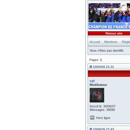
Retour site
Accueil
Membres
Règl
Vous n'êtes pas identifié.
Pages:
1
10/04/26 21:31
vpl
Modérateur
Inscrit le: 30/06/07
Messages: 38096
Hors ligne
10/04/26 21:43