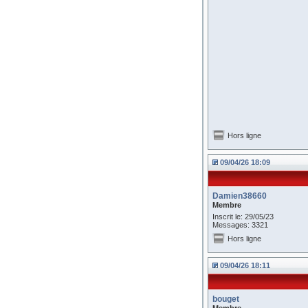
Hors ligne
09/04/26 18:09
Damien38660
Membre
Inscrit le: 29/05/23
Messages: 3321
Hors ligne
09/04/26 18:11
bouget