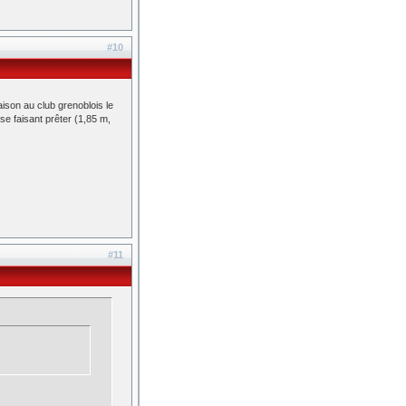
#10
aison au club grenoblois le
se faisant prêter (1,85 m,
#11