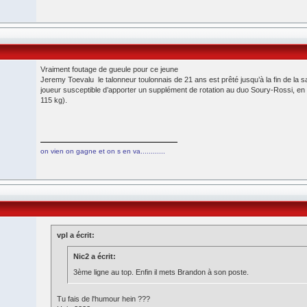
Vraiment foutage de gueule pour ce jeune
Jeremy Toevalu le talonneur toulonnais de 21 ans est prêté jusqu’à la fin de la s
joueur susceptible d’apporter un supplément de rotation au duo Soury-Rossi, en 
115 kg).
on vien on gagne et on s en va............
vpl a écrit:
Nic2 a écrit:
3ème ligne au top. Enfin il mets Brandon à son poste.
Tu fais de l'humour hein ???