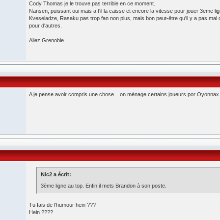
Cody Thomas je le trouve pas terrible en ce moment.
Nansen, puissant oui mais a t'il la caisse et encore la vitesse pour jouer 3eme lig
Kveseladze, Rasaku pas trop fan non plus, mais bon peut-être qu'il y a pas mal 
pour d'autres.
Allez Grenoble
A je pense avoir compris une chose....on ménage certains joueurs por Oyonnax.
Nic2 a écrit:
3ème ligne au top. Enfin il mets Brandon à son poste.
Tu fais de l'humour hein ???
Hein ????