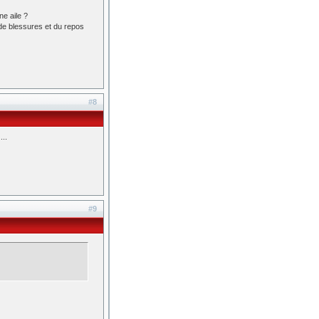
ne aile ?
de blessures et du repos
#8
...
#9