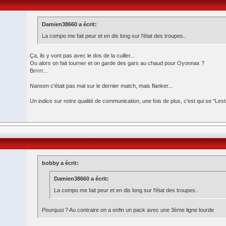
Damien38660 a écrit:
La compo me fait peur et en dis long sur l'état des troupes..
Ça, ils y vont pas avec le dos de la cuiller...
Ou alors on fait tourner et on garde des gars au chaud pour Oyonnax ?
Brrrrr...
Nansen c'était pas mal sur le dernier match, mais flanker...
Un indice sur notre qualité de communication, une fois de plus, c'est qui se "Les
bobby a écrit:
Damien38660 a écrit:
La compo me fait peur et en dis long sur l'état des troupes..
Pourquoi ? Au contraire on a enfin un pack avec une 3ème ligne lourde