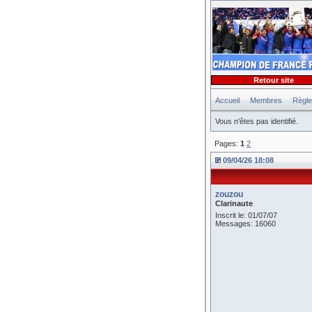
Retour site
Accueil
Membres
Règl
Vous n'êtes pas identifié.
Pages:
1
2
09/04/26 18:08
zouzou
Clarinaute
Inscrit le: 01/07/07
Messages: 16060