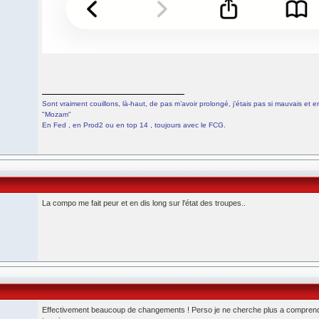
Sont vraiment couillons, là-haut, de pas m’avoir prolongé, j’étais pas si mauvais et en 
"Mozam"
En Fed , en Prod2 ou en top 14 , toujours avec le FCG.
La compo me fait peur et en dis long sur l'état des troupes..
Effectivement beaucoup de changements ! Perso je ne cherche plus a comprendre