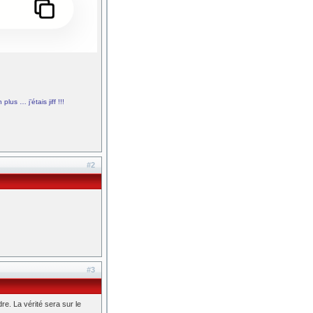
plus … j’étais jiff !!!
#2
#3
. La vérité sera sur le