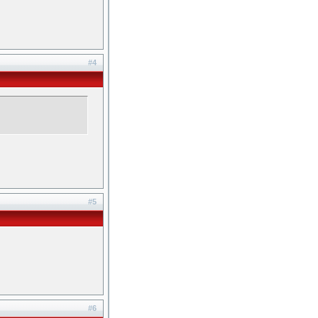
#4
#5
#6