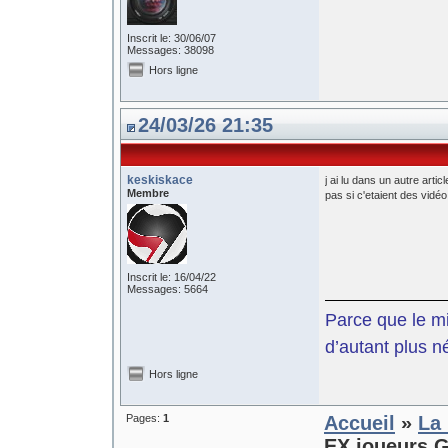
Inscrit le: 30/06/07
Messages: 38098
Hors ligne
24/03/26 21:35
keskiskace
j ai lu dans un autre arti
Membre
pas si c'etaient des vidé
Inscrit le: 16/04/22
Messages: 5664
Parce que le mil
d’autant plus n
Hors ligne
Pages:
1
Accueil
»
La 
EX joueurs G