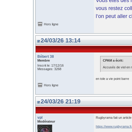
Vous êtes des m
vous restez coll
l’on peut aller 
Hors ligne
24/03/26 13:14
Bébert 38
Membre
CPAM a écrit:
Inscrit le: 17/12/16
Accusés de viol en 
Messages: 3268
en tole a vie point barre
Hors ligne
24/03/26 21:19
vpl
Rugbyrama fait un article
Modérateur
https://www.rugbyrama.f