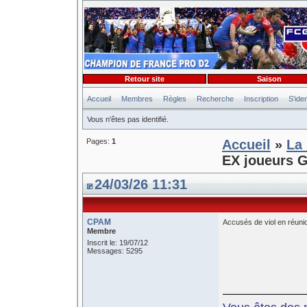
Retour site
Saison
Accueil
Membres
Règles
Recherche
Inscription
S'iden
Vous n'êtes pas identifié.
Pages:
1
Accueil
»
La 
EX joueurs G
24/03/26 11:31
CPAM
Accusés de viol en réuni
Membre
Inscrit le: 19/07/12
Messages: 5295