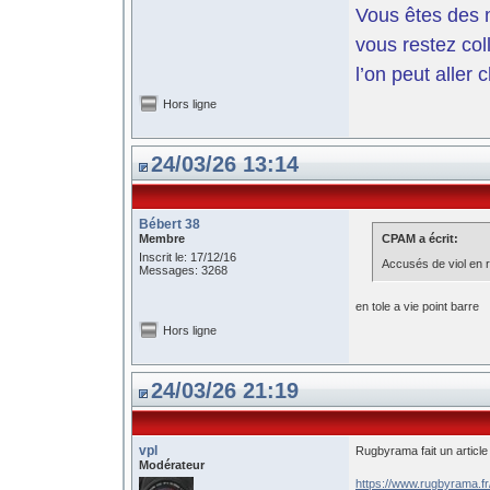
Vous êtes des m
vous restez coll
l’on peut aller 
Hors ligne
24/03/26 13:14
Bébert 38
Membre
CPAM a écrit:
Inscrit le: 17/12/16
Accusés de viol en 
Messages: 3268
en tole a vie point barre
Hors ligne
24/03/26 21:19
vpl
Rugbyrama fait un article
Modérateur
https://www.rugbyrama.f