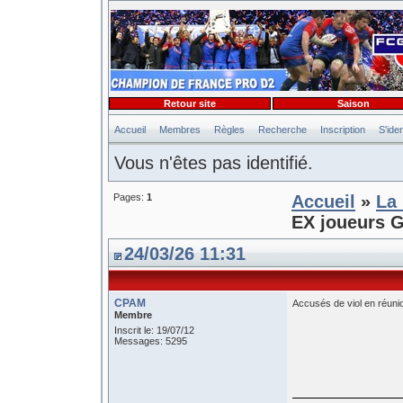
Retour site
Saison
Accueil
Membres
Règles
Recherche
Inscription
S'iden
Vous n'êtes pas identifié.
Pages:
1
Accueil
»
La 
EX joueurs G
24/03/26 11:31
CPAM
Accusés de viol en réuni
Membre
Inscrit le: 19/07/12
Messages: 5295