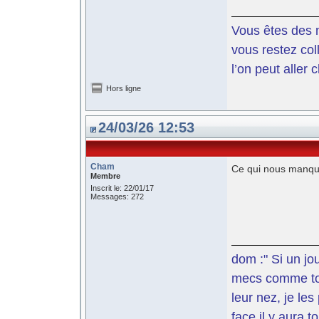
Vous êtes des m
vous restez coll
l’on peut aller 
Hors ligne
24/03/26 12:53
Cham
Ce qui nous manque 
Membre
Inscrit le: 22/01/17
Messages: 272
dom :" Si un jo
mecs comme toi 
leur nez, je le
face il y aura t