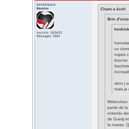
keskiskace
Membre
Cham a écrit:
Brin d'osier
keskisk
Inscrit le: 16/04/22
Messages: 5664
honnete
un clon
nupes c'
bourrer
faschist
incroyabl
alors j
mais je 
Mélenchon n
partie de la
entendu des
de Guedj et
la masse. Q