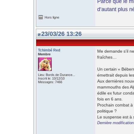
Parce que le mil
d’autant plus n
Hors ligne
23/03/26 13:26
Tchimbé Red
Me demande s’il ne 
Membre
fraîches…
Un certain « Bébern
émettrait depuis le
Lieu: Bords de Durance...
Inscrit le: 10/12/10
Aux dernières nouvel
Messages: 7466
mammouths des Alp
édile ex futur cond
fois en 6 ans.
Prochain combat à 8
politique ?
Le suspense est à
Dernière modificatio