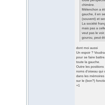
toute perspecti
chimère.
Mélenchon a été
gauche, il en s
(souvent) et se
La société franç
mais pas a cell
veut pas le voi
gourou, peut-ê
dont moi aussi
Un espoir ? Voudrai
pour se faire battr
toute la gauche.
Outre les positions
noms d’oiseau qui o
dans les mémoires 
sur le (bon?) fonc
+1