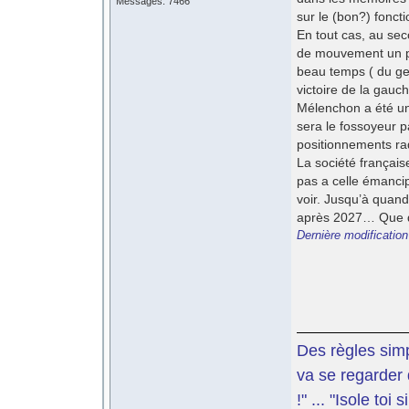
Messages: 7466
sur le (bon?) fonc
En tout cas, au se
de mouvement un poi
beau temps ( du ge
victoire de la gauc
Mélenchon a été un 
sera le fossoyeur p
positionnements rad
La société française
pas a celle émancip
voir. Jusqu’à quand
après 2027… Que 
Dernière modificatio
Des règles simp
va se regarder 
!" ... "Isole toi