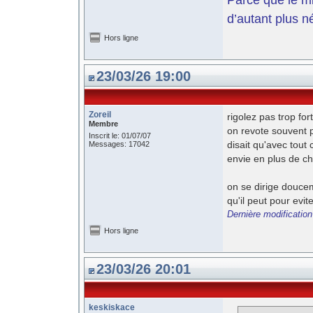
d’autant plus n
Hors ligne
23/03/26 19:00
Zoreil
rigolez pas trop for
Membre
on revote souvent p
Inscrit le: 01/07/07
disait qu'avec tout
Messages: 17042
envie en plus de c
on se dirige douceme
qu'il peut pour evite
Dernière modification
Hors ligne
23/03/26 20:01
keskiskace