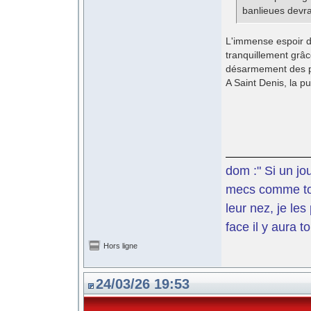
banlieues devra
L'immense espoir de
tranquillement grâ
désarmement des po
A Saint Denis, la 
dom :" Si un jo
mecs comme toi 
leur nez, je le
face il y aura t
Hors ligne
24/03/26 19:53