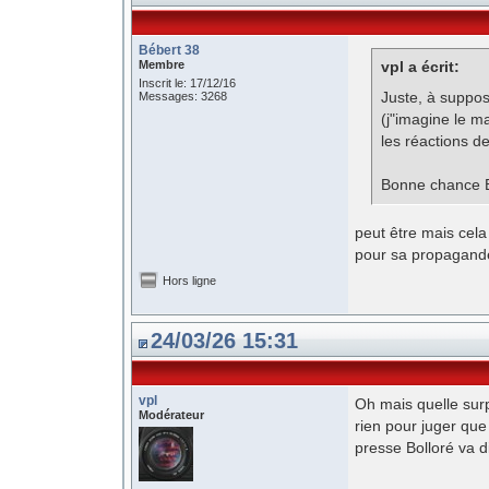
Bébert 38
Membre
vpl a écrit:
Inscrit le: 17/12/16
Juste, à suppos
Messages: 3268
(j"imagine le ma
les réactions d
Bonne chance B
peut être mais cela 
pour sa propagande 
Hors ligne
24/03/26 15:31
vpl
Oh mais quelle surp
Modérateur
rien pour juger que
presse Bolloré va d