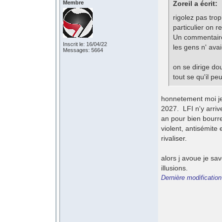
Membre
Zoreil a écrit:
rigolez pas trop
particulier on r
Un commentaire 
Inscrit le: 16/04/22
les gens n' ava
Messages: 5664
on se dirige dou
tout se qu'il peu
honnetement moi je
2027. LFI n'y arrive
an pour bien bourre
violent, antisémite 
rivaliser.
alors j avoue je s
illusions.
Dernière modificatio