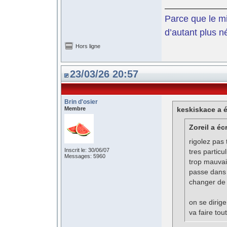
Parce que le mil
d’autant plus n
Hors ligne
23/03/26 20:57
Brin d'osier
Membre
keskiskace a é
Zoreil a écr
rigolez pas 
Inscrit le: 30/06/07
tres particu
Messages: 5960
trop mauvai
passe dans 
changer de 
on se dirige
va faire tout