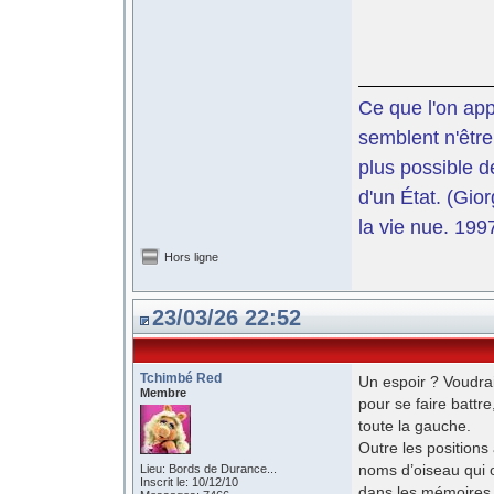
Ce que l'on app
semblent n'être
plus possible d
d'un État. (Gi
la vie nue. 199
Hors ligne
23/03/26 22:52
Tchimbé Red
Un espoir ? Voudrai
Membre
pour se faire battr
toute la gauche.
Outre les positions
noms d’oiseau qui o
Lieu: Bords de Durance...
Inscrit le: 10/12/10
dans les mémoires 