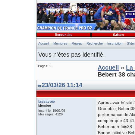
Retour site
Saison
Accueil
Membres
Règles
Recherche
Inscription
S'iden
Vous n'êtes pas identifié.
Pages:
1
Accueil
»
La 
Bebert 38 c
23/03/26 11:14
lassavoie
Après avoir hésité
Membre
Grenoble, Bebert38 
Inscrit le: 19/01/09
performance de Ala
Messages: 4126
compter que 43-41 
Bebertautrefois38.
Bonne initiative Be