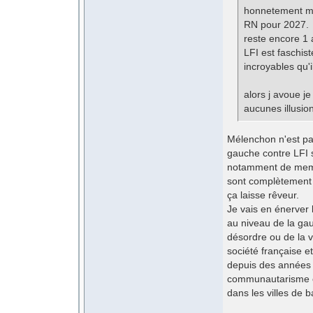
honnetement moi
RN pour 2027. LF
reste encore 1 
LFI est faschist
incroyables qu'il
alors j avoue j
aucunes illusio
Mélenchon n'est pa
gauche contre LFI s
notamment de membr
sont complètement 
ça laisse rêveur.
Je vais en énerver
au niveau de la gau
désordre ou de la vi
société française e
depuis des années 
communautarisme c'e
dans les villes de 