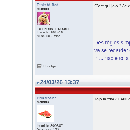
Tchimbé Red
C’est qui jojo ? Je 
Membre
Lieu: Bords de Durance...
Inscrit le: 10/12/10
Messages: 7466
Des règles simp
va se regarder 
!" ... "Isole toi
Hors ligne
24/03/26 13:37
Brin d'osier
Jojo la frite? Celui
Membre
Inscrit le: 30/06/07
Messages: 5960