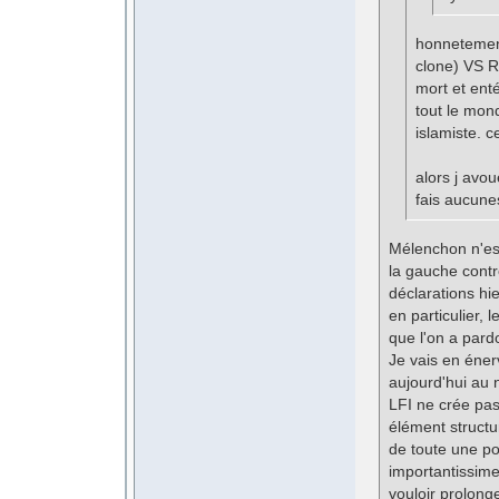
honnetement
clone) VS R
mort et enté
tout le mon
islamiste. c
alors j avo
fais aucunes
Mélenchon n'est
la gauche contr
déclarations h
en particulier,
que l'on a pard
Je vais en éner
aujourd'hui au n
LFI ne crée pas 
élément structur
de toute une po
importantissime
vouloir prolonge