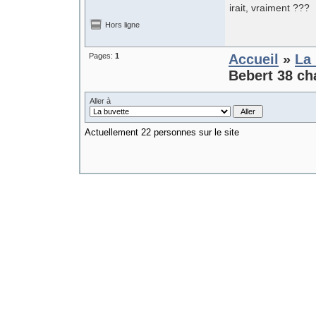
irait, vraiment ???
Hors ligne
Pages:
1
Accueil
»
La 
Bebert 38 c
Aller à