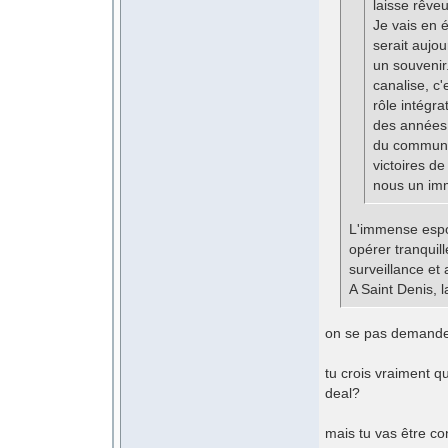
laisse rêveu
Je vais en 
serait aujou
un souvenir.
canalise, c'
rôle intégra
des années 
du communau
victoires de
nous un im
L'immense espoi
opérer tranqui
surveillance et
A Saint Denis, 
on se pas demande q
tu crois vraiment q
deal?
mais tu vas être con