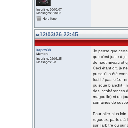
Inscrit le: 30/06/07
Messages: 38098
Hors ligne
12/03/26 22:45
kapow38
Je pense que certai
Membre
que c’est juste à j
Inscrit le: 02/06/25
de haut niveau et qu
Messages: 28
Ceci étant dit, je 
puisqu’il a été con
festif / pas le 1er n
puisque blanchit , 
des incohérences da
magouille) ni un jou
semaines de suspe
Pour aller plus loi
rugueux, parfois à 
sur l’arbitre ou su