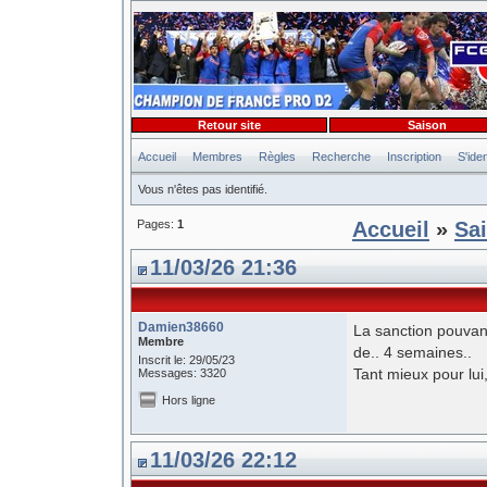
Retour site
Saison
Accueil
Membres
Règles
Recherche
Inscription
S'iden
Vous n'êtes pas identifié.
Pages:
1
Accueil
»
Sa
11/03/26 21:36
Damien38660
La sanction pouvant
Membre
de.. 4 semaines..
Inscrit le: 29/05/23
Tant mieux pour lui
Messages: 3320
Hors ligne
11/03/26 22:12