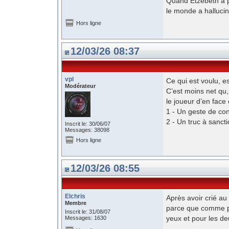
Quand Etzebeth a p
le monde a halluci
Hors ligne
12/03/26 08:37
vpl
Ce qui est voulu, es
Modérateur
C’est moins net qu,
le joueur d’en face e
1 - Un geste de co
2 - Un truc à sanct
Inscrit le: 30/06/07
Messages: 38098
Hors ligne
12/03/26 08:55
Elchris
Après avoir crié au
Membre
parce que comme pou
Inscrit le: 31/08/07
yeux et pour les deu
Messages: 1630