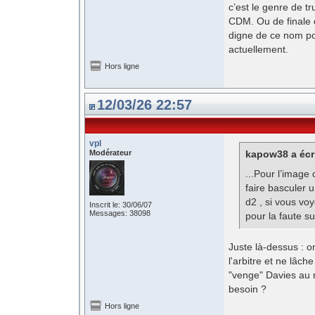
c’est le genre de t
CDM. Ou de finale d
digne de ce nom pou
actuellement.
Hors ligne
12/03/26 22:57
vpl
Modérateur
kapow38 a écri
...Pour l’image 
faire basculer 
d2 , si vous vo
Inscrit le: 30/06/07
Messages: 38098
pour la faute s
Juste là-dessus : on
l'arbitre et ne lâche
"venge" Davies au ri
besoin ?
Hors ligne