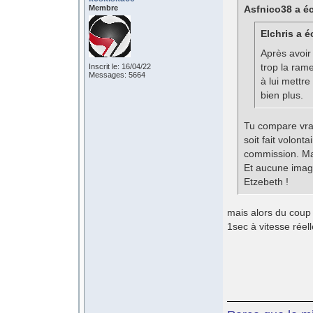
Membre
Asfnico38 a éc
Elchris a éc
Après avoir
trop la ram
Inscrit le: 16/04/22
Messages: 5664
à lui mettre
bien plus.
Tu compare vrai
soit fait volon
commission. Mai
Et aucune image
Etzebeth !
mais alors du coup 
1sec à vitesse réell