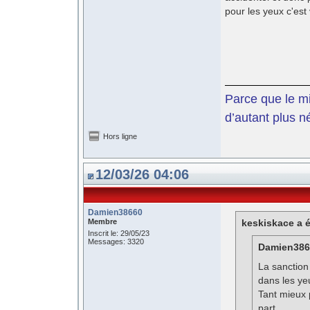
pour les yeux c'est
Parce que le mil
d’autant plus n
Hors ligne
12/03/26 04:06
Damien38660
Membre
keskiskace a é
Inscrit le: 29/05/23
Messages: 3320
Damien3866
La sanction
dans les ye
Tant mieux 
part..