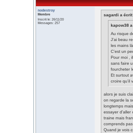
nodestroy
Membre
sagardi a écrit
Inscrit le: 26/11/20
Messages: 257
kapow38 a 
Au risque d
J’ai beau re
les mains là
C’est un peu
Pour moi , i
sans faire 
fourcheter 
Et surtout 
croire qu’i
alors je suis c
on regarde la sce
longtemps mais 
essayer d'aller
traine mais fran
comprends pas
Quand je vois c