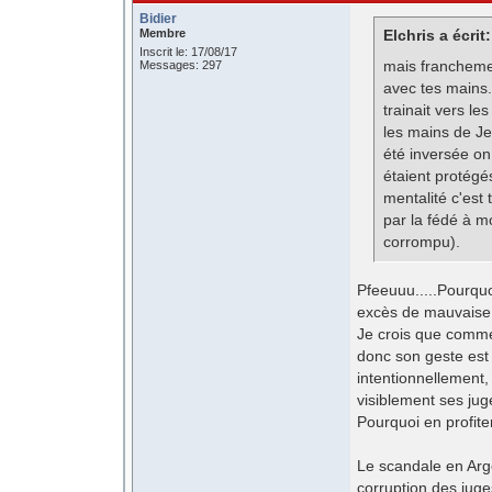
Bidier
Membre
Elchris a écrit:
Inscrit le: 17/08/17
mais franchemen
Messages: 297
avec tes mains. 
trainait vers le
les mains de Je
été inversée on
étaient protégé
mentalité c'est
par la fédé à mo
corrompu).
Pfeeuuu.....Pourquo
excès de mauvaise 
Je crois que comme 
donc son geste est 
intentionnellement, 
visiblement ses ju
Pourquoi en profiter
Le scandale en Argen
corruption des juge