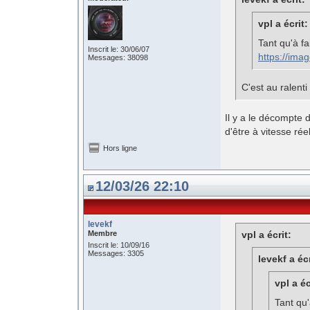
vpl a écrit:
Tant qu'à fa
Inscrit le: 30/06/07
https://im
Messages: 38098
C'est au ralenti
Il y a le décompte 
d'être à vitesse réel
Hors ligne
12/03/26 22:10
levekf
Membre
vpl a écrit:
Inscrit le: 10/09/16
Messages: 3305
levekf a écr
vpl a éc
Tant qu'