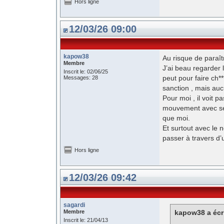
Hors ligne
12/03/26 09:00
kapow38
Au risque de paraît
Membre
J’ai beau regarder l
Inscrit le: 02/06/25
peut pour faire ch**
Messages: 28
sanction , mais au
Pour moi , il voit p
mouvement avec ses
que moi.
Et surtout avec le 
passer à travers d
Hors ligne
12/03/26 09:42
sagardi
Membre
kapow38 a écri
Inscrit le: 21/04/13