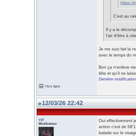
https:/
C'est au ral
Il y a le décom
l'air d'être à vit
Je me suis fait la r
avec le temps du ma
Bon ça n'enlève rie
tête et qu'il ne lai
Dernière modification
Hors ligne
12/03/26 22:42
vpl
Oui effectivement je
Modérateur
action c'est de 58'
balade sur le visag