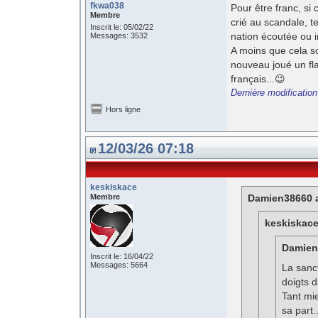
fkwa038
Pour être franc, si 
Membre
crié au scandale, t
Inscrit le: 05/02/22
nation écoutée ou 
Messages: 3532
A moins que cela s
nouveau joué un fla
français...😉
Dernière modificatio
Hors ligne
12/03/26 07:18
keskiskace
Membre
Damien38660 a
keskiskace 
Damien3
Inscrit le: 16/04/22
Messages: 5664
La sanc
doigts d
Tant mie
sa part.