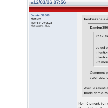
12/03/26 07:56
Damien38660
Membre
keskiskace a é
Inscrit le: 29/05/23
Messages: 3320
Damien3866
keskisk
ce qui e
intentio
intentio
vraimen
Comment peu
cœur quan
Avec le ralenti 
mode demie-mo
Honnêtement, j'en s