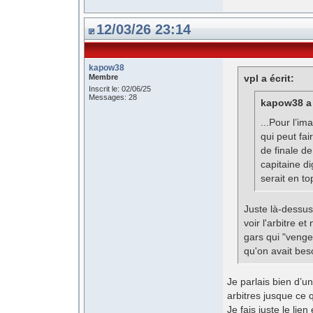
12/03/26 23:14
kapow38
Membre
vpl a écrit:
Inscrit le: 02/06/25
Messages: 28
kapow38 a 
...Pour l’im
qui peut fa
de finale de
capitaine d
serait en t
Juste là-dessus 
voir l'arbitre et
gars qui "venge"
qu'on avait bes
Je parlais bien d’
arbitres jusque ce q
Je fais juste le li