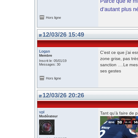
Parce que le mil
d’autant plus n
Hors ligne
12/03/26 15:49
Logan
C’est ce que j’ai 
Membre
zone grise, pas tr
Inscrit le: 05/01/19
sanction ….Le mess
Messages: 30
ses gestes
Hors ligne
12/03/26 20:26
vpl
Tant qu'à faire de p
Modérateur