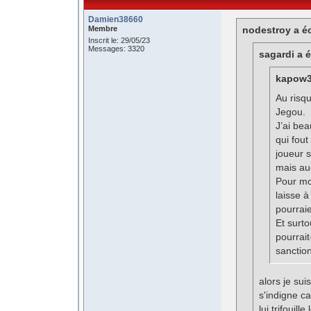
Damien38660
Membre
nodestroy a éc
Inscrit le: 29/05/23
Messages: 3320
sagardi a é
kapow38
Au risqu
Jegou.
J’ai bea
qui fout
joueur s
mais au
Pour moi
laisse 
pourraie
Et surt
pourrait
sanctio
alors je su
s'indigne ca
lui trifouil