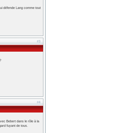
 qui défende Lang comme tout
#3
?
#4
vec Bebert dans le rôle à la
gard fuyant de tous.