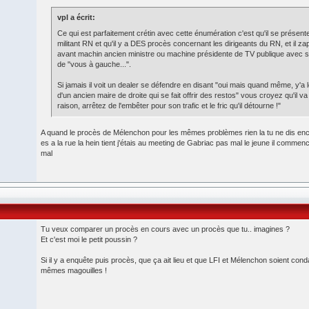
vpl a écrit:
Ce qui est parfaitement crétin avec cette énumération c'est qu'il se prése
militant RN et qu'il y a DES procès concernant les dirigeants du RN, et il z
avant machin ancien ministre ou machine présidente de TV publique avec s
de "vous à gauche...".
Si jamais il voit un dealer se défendre en disant "oui mais quand même, y'a l
d'un ancien maire de droite qui se fait offrir des restos" vous croyez qu'il va d
raison, arrêtez de l'embêter pour son trafic et le fric qu'il détourne !"
A quand le procès de Mélenchon pour les mêmes problèmes rien la tu ne dis enc
es a la rue la hein tient j'étais au meeting de Gabriac pas mal le jeune il comme
mal
Tu veux comparer un procès en cours avec un procès que tu.. imagines ?
Et c'est moi le petit poussin ?
Si il y a enquête puis procès, que ça ait lieu et que LFI et Mélenchon soient conda
mêmes magouilles !