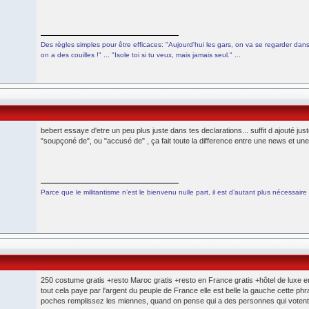
Des règles simples pour être efficaces: "Aujourd'hui les gars, on va se regarder dans 
on a des couilles !" ... "Isole toi si tu veux, mais jamais seul." ...
bebert essaye d'etre un peu plus juste dans tes declarations... suffit d ajouté j
"soupçoné de", ou "accusé de" , ça fait toute la difference entre une news et une
Parce que le militantisme n’est le bienvenu nulle part, il est d’autant plus nécessaire 
250 costume gratis +resto Maroc gratis +resto en France gratis +hôtel de luxe e
tout cela paye par l'argent du peuple de France elle est belle la gauche cette ph
poches remplissez les miennes, quand on pense qui a des personnes qui voten