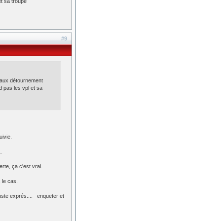
et sa troupe
#9
e faux détournement
 pas les vpl et sa
uivie.
..
rte, ça c'est vrai.
 le cas.
juste exprés.... enqueter et