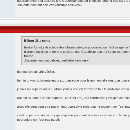
publique encore et toujours une Gauchiste pou sur la ont les entend pas les vpl 
J'invente rien tout cela est vérifiable hein keski
Bébert 38 a écrit:
tient et Ernotte directrice des chaine publique poursuivi pour faut usage d
d'argent publique encore et toujours une Gauchiste pou sur la ont les entend
troupe
J'invente rien tout cela est vérifiable hein keski
du coup je suis allé vérifier....
ben tu tu vois tu invente encore.... parceque pour le moment elle n'est pas pours
je vais me répeter mais tu utilise jamais les bon termes et tout le probleme est là.
elle est "au coeur d'une enquete". ça c'est vrai, une information judiciaire est ouve
alors elle sera peut etre (surement) poursuivie mais pour le moment ce n'est pas
c'est un peu comme si un juge enquetait pour savoir si tu es con ou si tu le fais 
poursuivre ce n'est pas pareils.