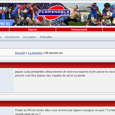
Saison
Interactivité
es
Recherche
Inscription
S'identifier
Accueil
»
La buvette
» Et encore un
jaques Lang pédophiles détournement de fond escroquerie et j'en passe le vrai i
prisons vont être plaines des copains de vpl et sa bande
Putain au RN les fiches elles vous arrivent par pigeon voyageur ou quoi ? Ca fai
monde parle de ça ?