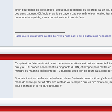
sinon pour parler de cette affaire j avoue que de gauche ou de droite j ai un pe
des gens gagnent 40k/mois et qu ils se payent pas eux même leur hotel ou leur 
un monde incroyable, y en a qui ont vraiment pas de face.
Parce que le militantisme n’est le bienvenu nulle part, il est d’autant plus nécessaire 
Ce qui est parfaitement crétin avec cette énumération c'est qu'il se présente lu
qu'il y a DES procès concernant les dirigeants du RN, et il zappe pour mettre e
ministre ou machine présidente de TV publique avec son discours (à la con) de 
Si jamais il voit un dealer se défendre en disant "oui mais quand même, y'a le voi
maire de droite qui se fait offrir des restos" vous croyez qu'il va dire "mais oui, il
pour son trafic et le fric qu'il détourne !"