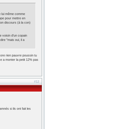
nte lui même comme
appe pour mettre en
on discours (à la con)
e voisin d'un copain
ire "mais oui, il a
ore rien pauvre poussin tu
nce a monter la petit 12% pas
#12
mnés si ils ont fait les