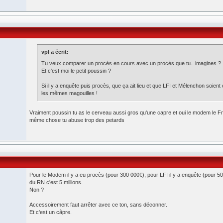
vpl a écrit:
Tu veux comparer un procès en cours avec un procès que tu.. imagines ?
Et c'est moi le petit poussin ?
Si il y a enquête puis procès, que ça ait lieu et que LFI et Mélenchon soient 
les mêmes magouilles !
Vraiment poussin tu as le cerveau aussi gros qu'une capre et oui le modem le Fn e
même chose tu abuse trop des petards
Pour le Modem il y a eu procès (pour 300 000€), pour LFI il y a enquête (pour 5
du RN c'est 5 millions.
Non ?
Accessoirement faut arrêter avec ce ton, sans déconner.
Et c'est un câpre.