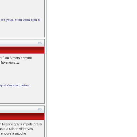
les yeux, et on verra bien si
#5
uste 2 ou 3 mots comme
 fakenews....
qu’il s’impose partout.
#6
n France gratis impôts gratis
rase a raison vider vos
t encore a gauche