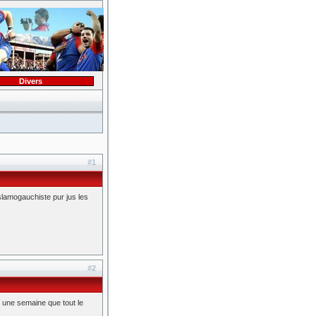
Divers
#1
slamogauchiste pur jus les
#2
t une semaine que tout le