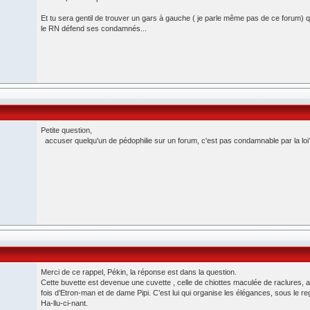
Et tu sera gentil de trouver un gars à gauche ( je parle même pas de ce forum)
le RN défend ses condamnés...
Petite question,
accuser quelqu'un de pédophilie sur un forum, c'est pas condamnable par la loi
Merci de ce rappel, Pékin, la réponse est dans la question.
Cette buvette est devenue une cuvette , celle de chiottes maculée de raclures, a
fois d’Etron-man et de dame Pipi. C’est lui qui organise les élégances, sous le re
Ha-llu-ci-nant.