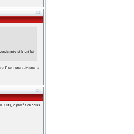
#13
condamnés si ils ont fait
t lfi sont poursuivi pour la
#14
00 000€), le procès en cours