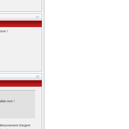
#7
oser !
#8
lait oser !
 détournement d'argent