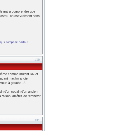
u de mal à comprendre que
restau. on est vraiment dans
qu’il s’impose partout.
#10
i même comme militant RN et
n avant machin ancien
"vous à gauche...".
sin d'un copain d'un ancien
 a raison, arrêtez de l'embêter
#11