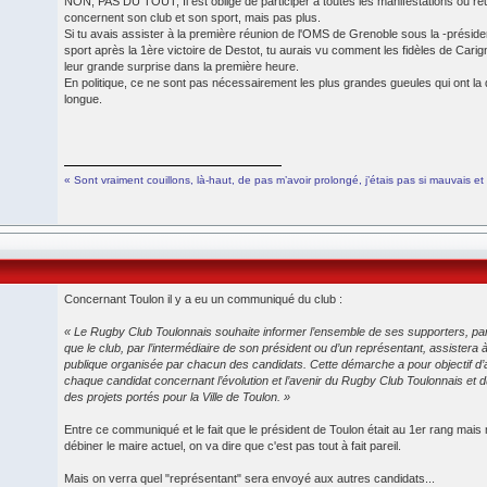
NON, PAS DU TOUT; Il est obligé de participer à toutes les manifestations ou ré
concernent son club et son sport, mais pas plus.
Si tu avais assister à la première réunion de l'OMS de Grenoble sous la -préside
sport après la 1ère victoire de Destot, tu aurais vu comment les fidèles de Carig
leur grande surprise dans la première heure.
En politique, ce ne sont pas nécessairement les plus grandes gueules qui ont la
longue.
« Sont vraiment couillons, là-haut, de pas m’avoir prolongé, j’étais pas si mauvais et en
Concernant Toulon il y a eu un communiqué du club :
« Le Rugby Club Toulonnais souhaite informer l’ensemble de ses supporters, pa
que le club, par l’intermédiaire de son président ou d’un représentant, assistera
publique organisée par chacun des candidats. Cette démarche a pour objectif d’a
chaque candidat concernant l’évolution et l’avenir du Rugby Club Toulonnais et 
des projets portés pour la Ville de Toulon. »
Entre ce communiqué et le fait que le président de Toulon était au 1er rang mais n
débiner le maire actuel, on va dire que c'est pas tout à fait pareil.
Mais on verra quel "représentant" sera envoyé aux autres candidats...