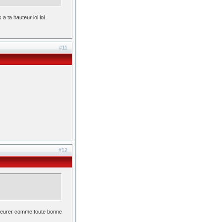
a ta hauteur lol lol
#11
#12
 pleurer comme toute bonne