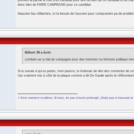
prendre la parole à côté d'un candidat pour dire du bien de ce candidat et du mal d
donc bien de FAIRE CAMPAGNE pour ce candidat.
Atassion fau réflaichire, si t'a besoin de t'assoire pour comprandre pa de problém
Bébert 38 a écrit:
combien as tu fait de campagne pour des hommes ou femmes politique rie
Si tu savais à qui tu parles, mon pauvre, tu éviterais de dire des conneries de ce
t'as vraiment mis à côté de la plaque comme a dit De Gaulle après le référendum 
« Sont vraiment couillons, là-haut, de pas m’avoir prolongé, j’étais pas si mauvais et en