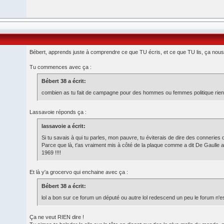
Bébert, apprends juste à comprendre ce que TU écris, et ce que TU lis, ça nous
Tu commences avec ça :
Bébert 38 a écrit:
combien as tu fait de campagne pour des hommes ou femmes politique rie
Lassavoie réponds ça :
lassavoie a écrit:
Si tu savais à qui tu parles, mon pauvre, tu éviterais de dire des conneries 
Parce que là, t'as vraiment mis à côté de la plaque comme a dit De Gaulle 
1969 !!!!
Et là y'a grocervo qui enchaine avec ça :
Bébert 38 a écrit:
lol a bon sur ce forum un député ou autre lol redescend un peu le forum n'est
Ça ne veut RIEN dire !