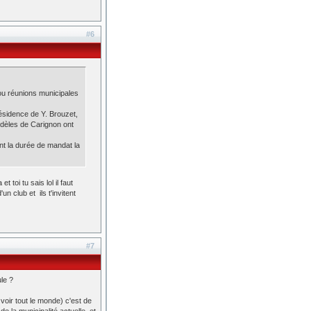
#6
ou réunions municipales
résidence de Y. Brouzet,
fidèles de Carignon ont
nt la durée de mandat la
oi tu sais lol il faut
n club et ils t'invitent
#7
le ?
a voir tout le monde) c'est de