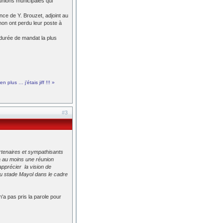
unions municipales qui
nce de Y. Brouzet, adjoint au
non ont perdu leur poste à
 durée de mandat la plus
 plus … j’étais jiff !!! »
#3
rtenaires et sympathisants
 à au moins une réunion
pprécier la vision de
du stade Mayol dans le cadre
'a pas pris la parole pour