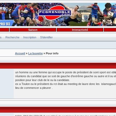
Saison
Interactivité
es
Recherche
Inscription
S'identifier
Accueil
»
La buvette
» Pour info
un homme ou une femme qui occupe le poste de président de sont sport est oblige
réunions du candidat que se soit de gauche d'extrême gauche ou autre et il ou ell
position pour leur club de le ou la candidate.
ex a Toulon ou le président du rct était au meeting de laure donc les islamogau
lieu de commencer a pleurer .