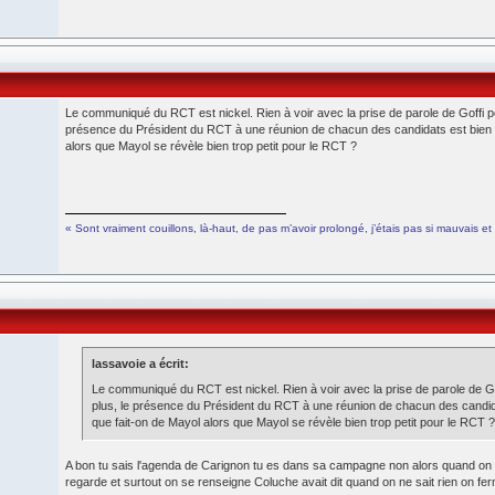
Le communiqué du RCT est nickel. Rien à voir avec la prise de parole de Goffi p
présence du Président du RCT à une réunion de chacun des candidats est bien c
alors que Mayol se révèle bien trop petit pour le RCT ?
« Sont vraiment couillons, là-haut, de pas m’avoir prolongé, j’étais pas si mauvais et en
lassavoie a écrit:
Le communiqué du RCT est nickel. Rien à voir avec la prise de parole de G
plus, le présence du Président du RCT à une réunion de chacun des candida
que fait-on de Mayol alors que Mayol se révèle bien trop petit pour le RCT ?
A bon tu sais l'agenda de Carignon tu es dans sa campagne non alors quand on sa
regarde et surtout on se renseigne Coluche avait dit quand on ne sait rien on 