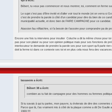
vpl a écrit:
Bébert, tu veux pas commencer et nous montrer, toi, comment on ferme sa
Le sujet c'est pas d'être invité et d'aller voir tout le monde (et on verra si Go
c'est de prendre la parole à côté d'un candidat pour dire du bien de ce candi
municipalité actuelle, et donc bien de FAIRE CAMPAGNE pour ce candidat.
Atassion fau réflaichire, si t'a besoin de t'assoire pour comprandre pa de p
Encore une fois tu interviens pour insulter Coluche a dit la même chose pour toi il 
pas pour son plaisir ou pour son opinion politique mais pour ses fonctions de pré
interlocuteur te demande de prendre la parole ses pour son sport qu'il parle rien 
doit la ferme ici dans ce contexte ses toi et en plus cela nous fera des vacances
lassavoie a écrit:
Bébert 38 a écrit:
combien as tu fait de campagne pour des hommes ou femmes politique
Si tu savais à qui tu parles, mon pauvre, tu éviterais de dire des conneries 
Parce que là, t'as vraiment mis à côté de la plaque comme a dit De Gaulle 
1969 !!!!