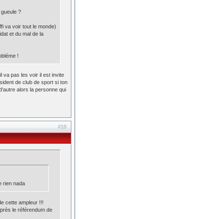
 gueule ?
ffi va voir tout le monde)
dat et du mal de la
robléme !
va pas les voir il est invite
sident de club de sport si ton
d'autre alors la personne qui
#10
 rien nada
de cette ampleur !!!
après le référendum de