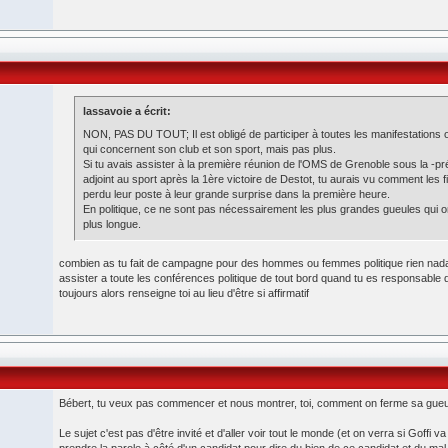
lassavoie a écrit:
NON, PAS DU TOUT; Il est obligé de participer à toutes les manifestations 
qui concernent son club et son sport, mais pas plus.
Si tu avais assister à la première réunion de l'OMS de Grenoble sous la -p
adjoint au sport après la 1ère victoire de Destot, tu aurais vu comment les 
perdu leur poste à leur grande surprise dans la première heure.
En politique, ce ne sont pas nécessairement les plus grandes gueules qui o
plus longue.
combien as tu fait de campagne pour des hommes ou femmes politique rien nada et t
assister a toute les conférences politique de tout bord quand tu es responsable d'u
toujours alors renseigne toi au lieu d'être si affirmatif
Bébert, tu veux pas commencer et nous montrer, toi, comment on ferme sa gueu
Le sujet c'est pas d'être invité et d'aller voir tout le monde (et on verra si Goffi v