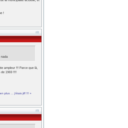
e la municipalité actuelle, et
e !
#8
n nada
tte ampleur !!! Parce que là,
de 1969 !!!!
 plus … j’étais jiff !!! »
#9