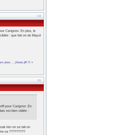
#4
our Carignon. En plus, le
iblée : que fait-on de Mayol
 plus … j’étais jiff !!! »
#5
offi pour Carignon. En
ts est bien ciblée :
it rien on se tait on
ferme sa ?????????