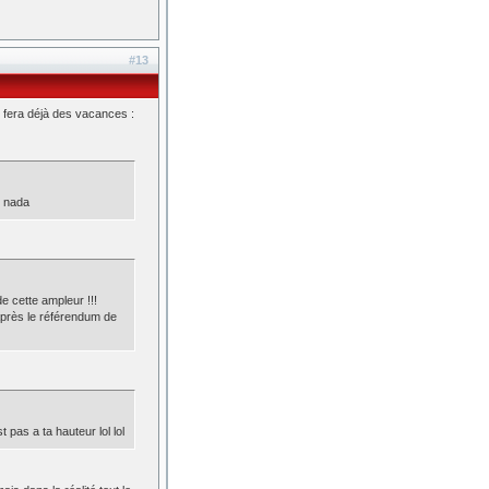
#13
 fera déjà des vacances :
n nada
de cette ampleur !!!
après le référendum de
 pas a ta hauteur lol lol