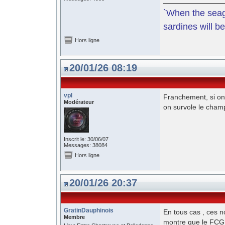
`When the seagu
sardines will be
Hors ligne
20/01/26 08:19
vpl
Franchement, si on
Modérateur
on survole le champ
Inscrit le: 30/06/07
Messages: 38084
Hors ligne
20/01/26 20:37
GratinDauphinois
En tous cas , ces n
Membre
montre que le FCG r