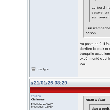
au lieu d i
essayer un 
sur l avenir
L’un n’empêche 
saison...
Au poste de 9, il f
derrière le pack et 
tranquille actuelle
expérimenté c'est l
pas.
Hors ligne
21/01/26 08:29
zouzou
Clarinaute
titi38 a écrit:
Inscrit le: 01/07/07
Messages: 16050
dan a écrit