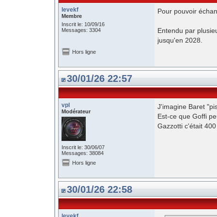
levekf
Pour pouvoir échang
Membre
Inscrit le: 10/09/16
Entendu par plusieu
Messages: 3304
jusqu'en 2028.
Hors ligne
30/01/26 22:57
vpl
J'imagine Baret "pis
Modérateur
Est-ce que Goffi peu
Gazzotti c'était 400
Inscrit le: 30/06/07
Messages: 38084
Hors ligne
30/01/26 22:58
levekf