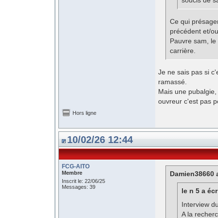
soucis de s
Ce qui présager
précédent et/ou s
Pauvre sam, le 
carrière.
Je ne sais pas si c
ramassé.
Mais une pubalgie, 
ouvreur c'est pas p
Hors ligne
10/02/26 12:44
FCG-AITO
Membre
Damien38660 a
Inscrit le: 22/06/25
Messages: 39
le n 5 a écr
Interview du
A la recher