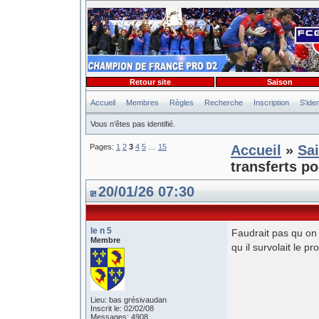
Retour site
Saison
Accueil
Membres
Règles
Recherche
Inscription
S'iden
Vous n'êtes pas identifié.
Pages:
1
2
3
4
5
…
15
Accueil
»
Sa
transferts po
20/01/26 07:30
le n 5
Faudrait pas qu on 
Membre
qu il survolait le pr
Lieu: bas grésivaudan
Inscrit le: 02/02/08
Messages: 4908