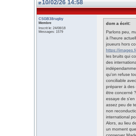
10/02/26 14:58
CSGB38rugby
Membre
dom a écrit:
Inscrit le: 24/08/18
Parlons peu, ma
Messages: 1579
à l'heure actue
joueurs hors con
https://images.
les bruits qui 
des internationa
indépendamment 
qu'on refuse tou
conciliable ave
préparer à des 
être concerné ?
essaye de s'en 
assez peu de te
non reconductio
international po
Alors, au lieu 
un moment que l
conserver Madei