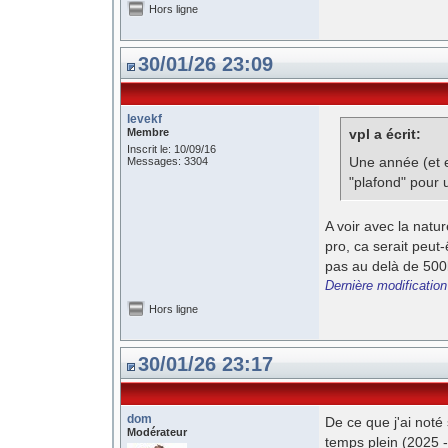
Hors ligne
30/01/26 23:09
levekf
Membre
vpl a écrit:
Inscrit le: 10/09/16
Une année (et e
Messages: 3304
"plafond" pour u
A voir avec la natu
pro, ca serait peut
pas au delà de 500k
Dernière modification
Hors ligne
30/01/26 23:17
dom
De ce que j'ai noté 
Modérateur
temps plein (2025 -