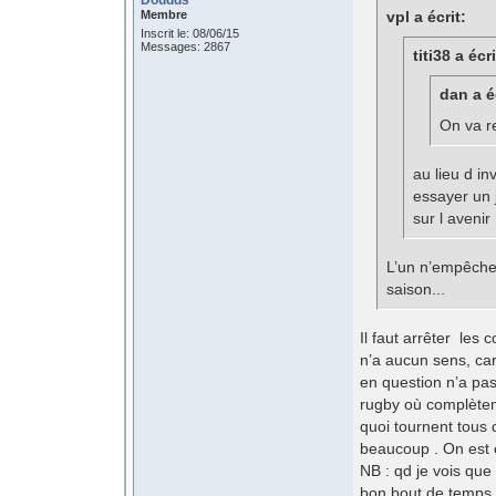
Doudds
Membre
vpl a écrit:
Inscrit le: 08/06/15
Messages: 2867
titi38 a écri
dan a é
On va r
au lieu d i
essayer un 
sur l avenir
L’un n’empêche 
saison...
Il faut arrêter les
n’a aucun sens, car 
en question n’a pas
rugby où complètem
quoi tournent tous 
beaucoup . On est e
NB : qd je vois que
bon bout de temps à