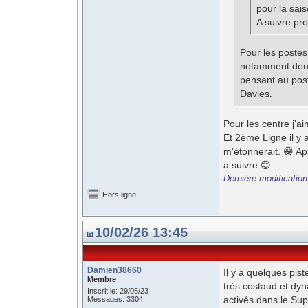
pour la sai
A suivre pr
Pour les postes 
notamment deux 
pensant au post
Davies.
Pour les centre j'ai
Et 2ème Ligne il y 
m'étonnerait. 😁 Ap
a suivre 😊
Dernière modificatio
Hors ligne
10/02/26 13:45
Damien38660
Il y a quelques pi
Membre
très costaud et dy
Inscrit le: 29/05/23
activés dans le Su
Messages: 3304