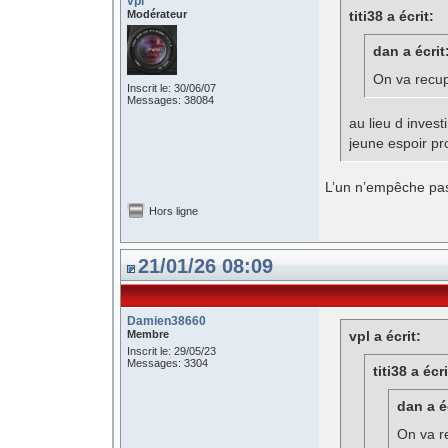
vpl
Modérateur
titi38 a écrit:
dan a écrit
On va recu
Inscrit le: 30/06/07
Messages: 38084
au lieu d inves
jeune espoir pr
L’un n’empêche pas 
Hors ligne
21/01/26 08:09
Damien38660
Membre
vpl a écrit:
Inscrit le: 29/05/23
Messages: 3304
titi38 a écri
dan a é
On va r