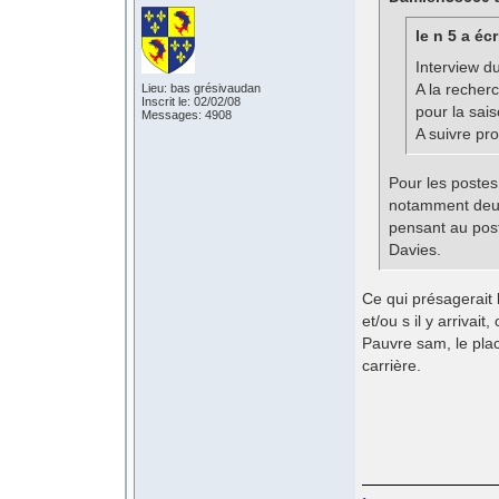
le n 5 a écr
Interview du
A la recher
Lieu: bas grésivaudan
Inscrit le: 02/02/08
pour la sai
Messages: 4908
A suivre pr
Pour les postes 
notamment deux 
pensant au post
Davies.
Ce qui présagerait
et/ou s il y arrivait
Pauvre sam, le plac
carrière.