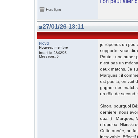
l’on peut aller 
Hors ligne
27/01/26 13:11
Floyd
je réponds un peu e
Nouveau membre
supporter vous dira
Inscrit le: 28/02/25
Pauta : une super p
Messages: 5
n'est pas un mécha
deux matchs. Je su
Marques : il comme
est pas là, on voit 
gagner des matchs à 
un rôle de second 
Sinon, pourquoi Béz
dernière, nous avon
qualif) : Marques, 
(Tupuloa, Nkinski ou
Cette année, on fai
incroyable. Effecti