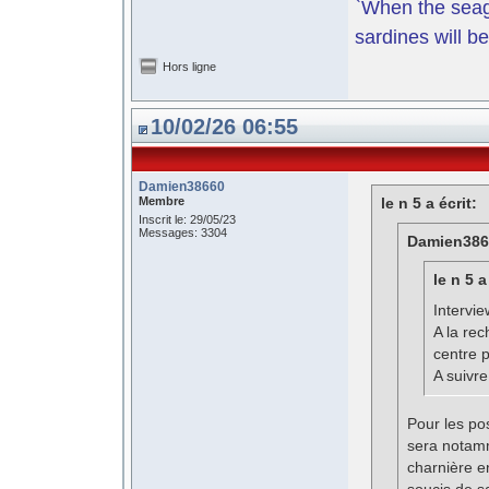
`When the seagu
sardines will be
Hors ligne
10/02/26 06:55
Damien38660
Membre
le n 5 a écrit:
Inscrit le: 29/05/23
Messages: 3304
Damien3866
le n 5 a
Intervie
A la rec
centre p
A suivr
Pour les pos
sera notamm
charnière e