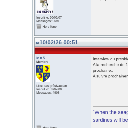
Inscrit le: 30/06/07
Messages: 9591
Hors ligne
10/02/26 00:51
le n 5
Interview du presid
Membre
A la recherche de 1
prochaine..
A suivre prochaine
Lieu: bas grésivaudan
Inscrit le: 02/02/08
Messages: 4908
`When the seagu
sardines will be
Hors ligne