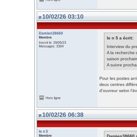
10/02/26 03:10
Damien38660
Membre
le n 5 a écrit:
Inscrit le: 29/05/23
Interview du pr
Messages: 3304
A la recherche 
saison prochain
A suivre proch
Pour les postes arr
deux centres différ
d'ouvreur selon l'é
Hors ligne
10/02/26 06:38
le n 5
Membre
Damien38660 a