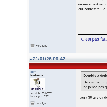
sérieusement se pos
leur honnêteté. La 
« C’est pas fau
Hors ligne
21/01/26 09:42
dom
Modérateur
Doudds a écrit
Déjà signer un 
ne pense pas qu
Inscrit le: 30/06/07
Messages: 9591
Il aura 38 ans en 
Hors ligne