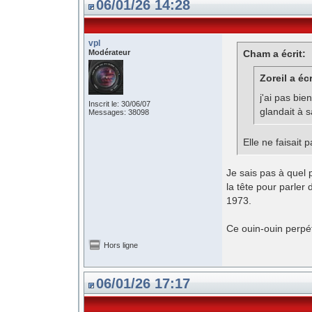
06/01/26 14:28
vpl
Modérateur
Cham a écrit:
Zoreil a écr
j'ai pas bi
Inscrit le: 30/06/07
glandait à s
Messages: 38098
Elle ne faisait 
Je sais pas à quel 
la tête pour parler
1973.
Ce ouin-ouin perpét
Hors ligne
06/01/26 17:17