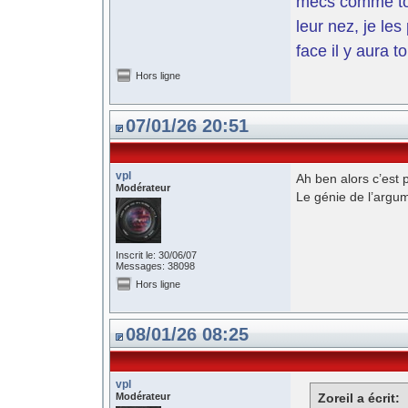
mecs comme toi 
leur nez, je le
face il y aura t
Hors ligne
07/01/26 20:51
vpl
Ah ben alors c’est 
Modérateur
Le génie de l’argume
Inscrit le: 30/06/07
Messages: 38098
Hors ligne
08/01/26 08:25
vpl
Modérateur
Zoreil a écrit: