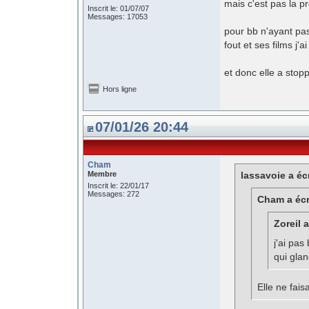
mais c'est pas la p
Inscrit le: 01/07/07
Messages: 17053
pour bb n'ayant pa
fout et ses films j
et donc elle a stop
Hors ligne
07/01/26 20:44
Cham
Membre
lassavoie a écr
Inscrit le: 22/01/17
Messages: 272
Cham a écr
Zoreil a
j'ai pa
qui glan
Elle ne fais