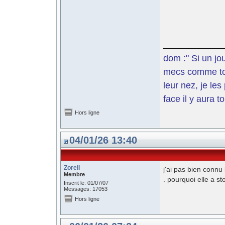
dom :" Si un jo
mecs comme toi 
leur nez, je le
face il y aura t
Hors ligne
04/01/26 13:40
Zoreil
j'ai pas bien connu
Membre
. pourquoi elle a s
Inscrit le: 01/07/07
Messages: 17053
Hors ligne