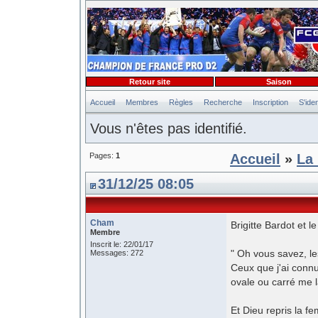
Retour site
Saison
Accueil
Membres
Règles
Recherche
Inscription
S'iden
Vous n'êtes pas identifié.
Pages:
1
Accueil
»
La 
31/12/25 08:05
Cham
Brigitte Bardot et le
Membre
Inscrit le: 22/01/17
" Oh vous savez, le
Messages: 272
Ceux que j'ai connu
ovale ou carré me la
Et Dieu repris la f