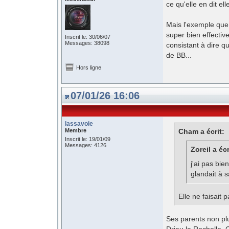
ce qu'elle en dit e
Mais l'exemple que t
super bien effectiv
Inscrit le: 30/06/07
Messages: 38098
consistant à dire q
de BB...
Hors ligne
07/01/26 16:06
lassavoie
Membre
Cham a écrit:
Inscrit le: 19/01/09
Messages: 4126
Zoreil a écr
j'ai pas bi
glandait à s
Elle ne faisait 
Ses parents non plu