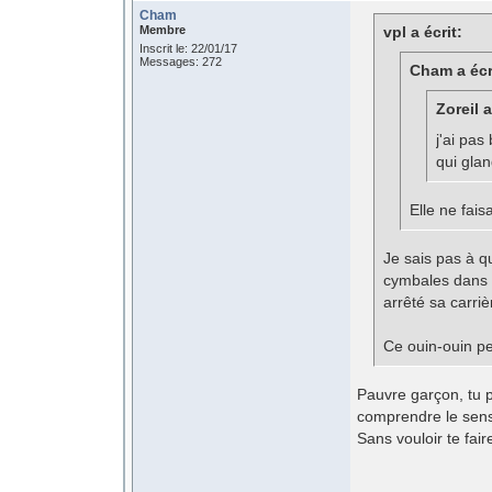
Cham
Membre
vpl a écrit:
Inscrit le: 22/01/17
Messages: 272
Cham a écr
Zoreil a
j'ai pa
qui glan
Elle ne fais
Je sais pas à qu
cymbales dans l
arrêté sa carriè
Ce ouin-ouin per
Pauvre garçon, tu po
comprendre le sens
Sans vouloir te fai