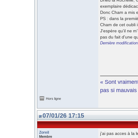
Drieu la Rochelle, 
exemplaire dédicac
Donc Cham a mis exa
PS : dans la premiè
Cham de cet oubli i
J'espère qu'il ne m'
pas du fait d'une q
Dernière modification
« Sont vraiment
pas si mauvais e
Hors ligne
07/01/26 17:15
Zoreil
j'ai pas acces à la
Membre