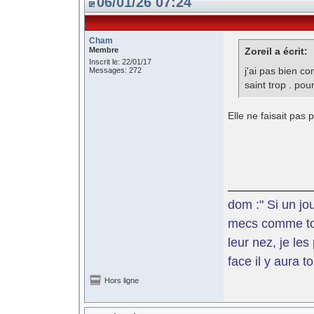
06/01/26 07:24
Cham
Membre
Zoreil a écrit:
Inscrit le: 22/01/17
j'ai pas bien c
Messages: 272
saint trop . pou
Elle ne faisait pas
dom :" Si un jo
mecs comme toi 
leur nez, je le
face il y aura t
Hors ligne