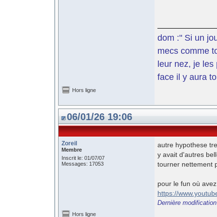
dom :" Si un jo
mecs comme toi 
leur nez, je le
face il y aura t
Hors ligne
06/01/26 19:06
Zoreil
autre hypothese tre
Membre
y avait d'autres b
Inscrit le: 01/07/07
tourner nettement 
Messages: 17053
pour le fun où avez 
https://www.yout
Dernière modification
Hors ligne