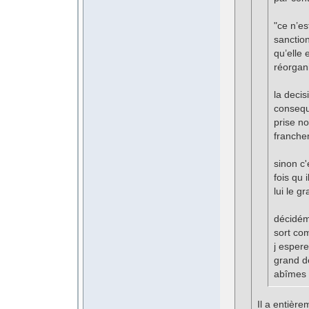
"ce n’es
sanction
qu’elle
réorgani
la decis
consequ
prise n
francheme
sinon c
fois qu 
lui le g
décidéme
sort co
j espere
grand d
abîmes 
Il a entière