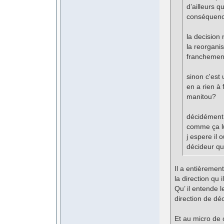
d’ailleurs q
conséquence
la decision
la reorgani
franchement s
sinon c'est
en a rien à 
manitou?
décidément i
comme ça l
j espere il 
décideur qu
Il a entièrement
la direction qu i
Qu’ il entende 
direction de dé
Et au micro de 