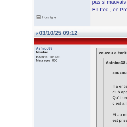
pas si mauvais 
En Fed , en Pro
Hors ligne
03/10/25 09:12
Asfnico38
Membre
zouzou a écrit
Inscrit le: 10/06/15
Messages: 800
Asfnico38 a
zouzou 
Il a ent
club app
Qu’ il 
c est a 
Et au mi
est pris