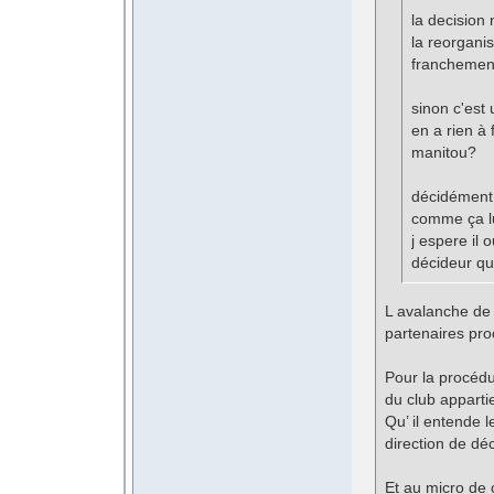
la decision
la reorgani
franchement s
sinon c'est
en a rien à 
manitou?
décidément i
comme ça l
j espere il 
décideur qu
L avalanche de 
partenaires pro
Pour la procédur
du club appartie
Qu’ il entende 
direction de dé
Et au micro de 