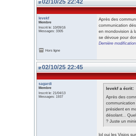
02/10/25 22:42
levekf
Après des communiq
Membre
communication désa
Inscrit le: 10/09/16
en mondovision à la
Messages: 3305
se dévoue pour don
Dernière modification
Hors ligne
02/10/25 22:45
sagardi
Membre
levekf a écrit:
Inscrit le: 21/04/13
Après des commu
Messages: 1937
communication 
président en mo
désolant... Qu
? Juste un min
lol oui les Visios s