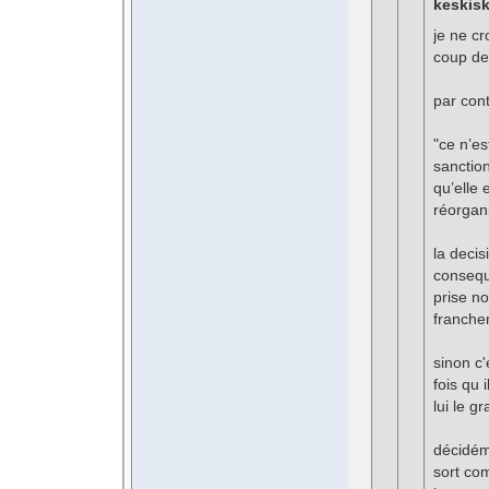
keskisk
je ne cr
coup de
par cont
"ce n’es
sanction
qu’elle
réorgani
la decis
consequ
prise n
francheme
sinon c
fois qu 
lui le g
décidéme
sort co