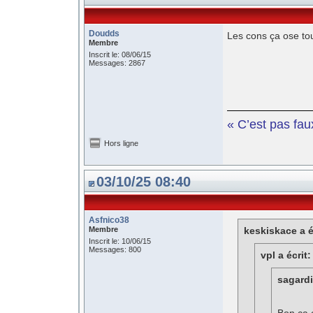
Doudds
Les cons ça ose tou
Membre
Inscrit le: 08/06/15
Messages: 2867
« C’est pas fau
Hors ligne
03/10/25 08:40
Asfnico38
Membre
keskiskace a é
Inscrit le: 10/06/15
Messages: 800
vpl a écrit:
sagardi 