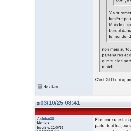
Bon ça o
Y'a suremen
lumière pou
Mais le suje
bordel dans 
le monde, d
non mais surtou
partenaires et 
que sur les par
match....
C’est GLD qui appel
Hors ligne
03/10/25 08:41
Asfnico38
Et encore une fois 
Membre
parler tout les jou
Inscrit le: 10/06/15