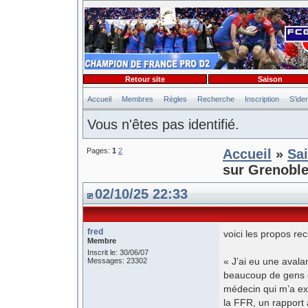
Retour site
Saison
Accueil
Membres
Règles
Recherche
Inscription
S'iden
Vous n'êtes pas identifié.
Pages:
1
2
Accueil
»
Sa
sur Grenoble
02/10/25 22:33
fred
voici les propos rec
Membre
Inscrit le: 30/06/07
« J’ai eu une aval
Messages: 23302
beaucoup de gens c
médecin qui m’a expl
la FFR, un rapport 