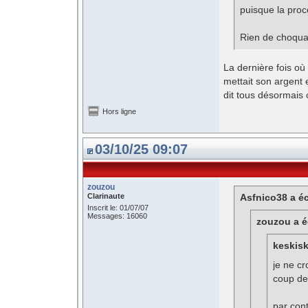
puisque la proc
Rien de choqua
La dernière fois où i
mettait son argent 
dit tous désormais 
Hors ligne
03/10/25 09:07
zouzou
Clarinaute
Asfnico38 a éc
Inscrit le: 01/07/07
Messages: 16060
zouzou a éc
keskisk
je ne cr
coup de
par cont