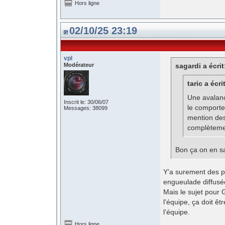
Hors ligne
02/10/25 23:19
vpl
Modérateur
sagardi a écrit
taric a écri
Une avalanc
Inscrit le: 30/06/07
le comporte
Messages: 38099
mention des
complèteme
Bon ça on en sa
Y'a surement des p
engueulade diffusée
Mais le sujet pour G
l'équipe, ça doit êt
l'équipe.
Hors ligne