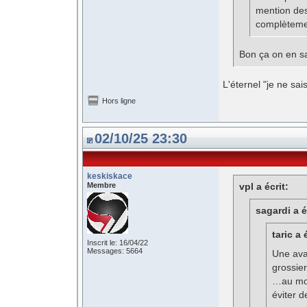
mention des
complèteme
Bon ça on en sa
L'éternel "je ne sais
Hors ligne
02/10/25 23:30
keskiskace
Membre
vpl a écrit:
sagardi a é
taric a 
Inscrit le: 16/04/22
Messages: 5664
Une ava
grossie
…au moi
éviter 