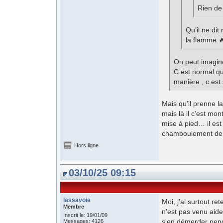
Rien de
Qu’il ne dit 
la flamme 
On peut imagine
C est normal qu 
manière , c est 
Mais qu’il prenne la
mais là il c’est mon
mise à pied… il est
chamboulement de 
Hors ligne
03/10/25 09:15
lassavoie
Moi, j'ai surtout re
Membre
n'est pas venu aide
Inscrit le: 19/01/09
s'en démerder pend
Messages: 4126