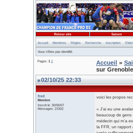
Retour site
Saison
Accueil
Membres
Règles
Recherche
Inscription
S'iden
Vous n'êtes pas identifié.
Pages:
1
2
Accueil
»
Sa
sur Grenoble
02/10/25 22:33
fred
voici les propos rec
Membre
Inscrit le: 30/06/07
« J’ai eu une aval
Messages: 23302
beaucoup de gens c
médecin qui m’a expl
la FFR, un rapport 
jugée suffisamment