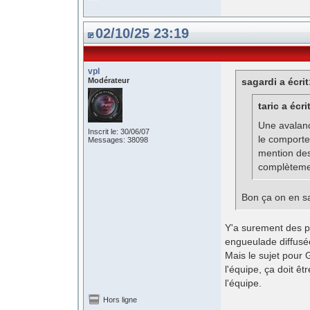
02/10/25 23:19
vpl
Modérateur
sagardi a écrit
taric a écri
Une avalanc
Inscrit le: 30/06/07
le comporte
Messages: 38098
mention des
complèteme
Bon ça on en sa
Y'a surement des p
engueulade diffusée
Mais le sujet pour G
l'équipe, ça doit êt
l'équipe.
Hors ligne