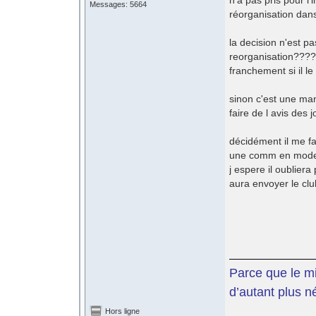
n’a pas pris pour l
Messages: 5664
réorganisation dans 
la decision n'est p
reorganisation????
franchement si il le v
sinon c'est une man
faire de l avis des 
décidément il me fa
une comm en mode
j espere il oubliera
aura envoyer le cl
Parce que le mil
d’autant plus n
Hors ligne