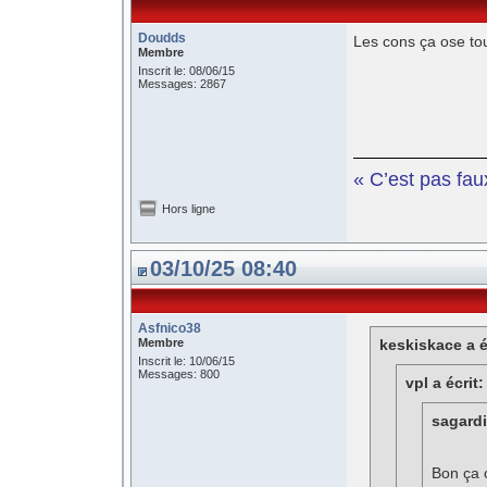
Doudds
Les cons ça ose tou
Membre
Inscrit le: 08/06/15
Messages: 2867
« C’est pas fau
Hors ligne
03/10/25 08:40
Asfnico38
Membre
keskiskace a é
Inscrit le: 10/06/15
Messages: 800
vpl a écrit:
sagardi 
Bon ça o