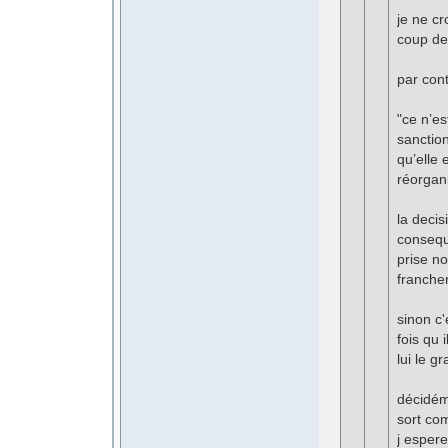
je ne cr
coup de
par cont
"ce n’es
sanction
qu’elle
réorgani
la decis
consequ
prise n
francheme
sinon c
fois qu 
lui le g
décidéme
sort co
j espere