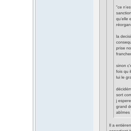
"ce n’es
sanction
qu’elle
réorgani
la decis
consequ
prise n
francheme
sinon c
fois qu 
lui le g
décidéme
sort co
j espere
grand d
abîmes 
Il a entière