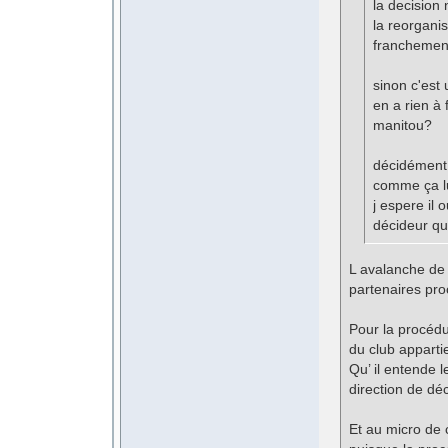
la decision
la reorgani
franchement s
sinon c'est
en a rien à 
manitou?
décidément i
comme ça l
j espere il 
décideur qu
L avalanche de 
partenaires pro
Pour la procédur
du club appartie
Qu’ il entende 
direction de dé
Et au micro de 