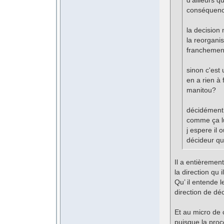
d’ailleurs q
conséquence
la decision
la reorgani
franchement s
sinon c'est
en a rien à 
manitou?
décidément i
comme ça l
j espere il 
décideur qu
Il a entièrement
la direction qu i
Qu’ il entende 
direction de dé
Et au micro de 
puisque la proc