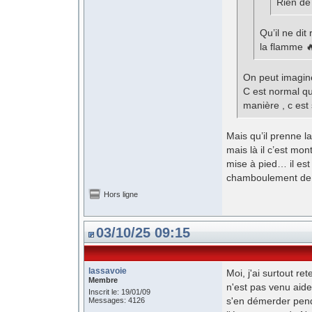
Rien de
Qu’il ne dit 
la flamme 
On peut imagine
C est normal qu 
manière , c est 
Mais qu’il prenne la
mais là il c’est mon
mise à pied… il est
chamboulement de 
Hors ligne
03/10/25 09:15
lassavoie
Moi, j'ai surtout re
Membre
n'est pas venu aide
Inscrit le: 19/01/09
s'en démerder pend
Messages: 4126