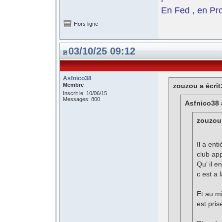
En Fed , en Pro
Hors ligne
03/10/25 09:12
Asfnico38
Membre
zouzou a écrit
Inscrit le: 10/06/15
Messages: 800
Asfnico38 a
zouzou 
Il a ent
club app
Qu’ il 
c est a 
Et au mi
est pris