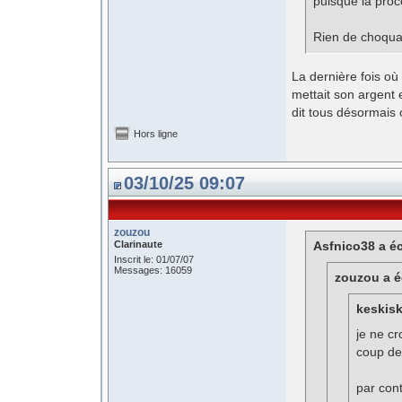
puisque la proc
Rien de choqua
La dernière fois où i
mettait son argent 
dit tous désormais 
Hors ligne
03/10/25 09:07
zouzou
Clarinaute
Asfnico38 a éc
Inscrit le: 01/07/07
Messages: 16059
zouzou a éc
keskisk
je ne cr
coup de
par cont