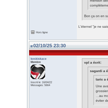
mention des
complèteme
Bon ça on en sa
L'éternel "je ne sais
Hors ligne
02/10/25 23:30
keskiskace
Membre
vpl a écrit:
sagardi a é
taric a 
Inscrit le: 16/04/22
Messages: 5664
Une ava
grossie
…au moi
éviter 