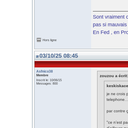
Sont vraiment c
pas si mauvais 
En Fed , en Pro
Hors ligne
03/10/25 08:45
Asfnico38
Membre
zouzou a écrit
Inscrit le: 10/06/15
Messages: 800
keskiskace 
je ne crois
telephone..
par contre 
"ce n’est pa