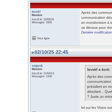
levekf
Après des communiq
Membre
communication désa
Inscrit le: 10/09/16
en mondovision à la
Messages: 3305
se dévoue pour don
Dernière modification
Hors ligne
02/10/25 22:45
sagardi
Membre
levekf a écrit:
Inscrit le: 21/04/13
Après des commu
Messages: 1936
communication 
président en mo
désolant... Qu
? Juste un min
lol oui les Visios s