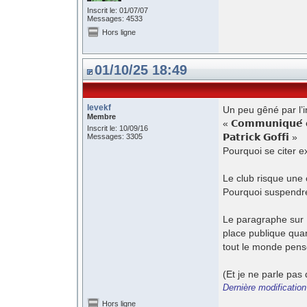
Inscrit le: 01/07/07
Messages: 4533
Hors ligne
01/10/25 18:49
levekf
Un peu gêné par l’in
Membre
« 𝗖𝗼𝗺𝗺𝘂𝗻𝗶𝗾𝘂𝗲́ 𝗼
Inscrit le: 10/09/16
𝗣𝗮𝘁𝗿𝗶𝗰𝗸 𝗚𝗼𝗳𝗳𝗶 »
Messages: 3305
Pourquoi se citer e
Le club risque une
Pourquoi suspendre
Le paragraphe sur H
place publique quan
tout le monde pens
(Et je ne parle pas
Dernière modification
Hors ligne