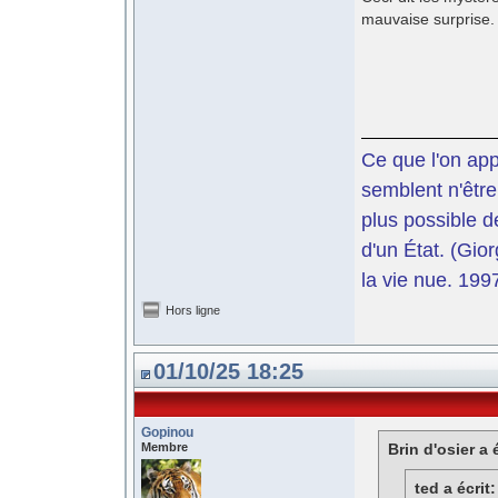
mauvaise surprise.
Ce que l'on app
semblent n'être
plus possible d
d'un État. (Gi
la vie nue. 199
Hors ligne
01/10/25 18:25
Gopinou
Membre
Brin d'osier a é
ted a écrit: