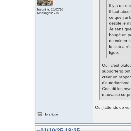
Il y a un rec
Inscrit le: 20/02/10
Il faut abs
Messages: 740
ce que j'ai 
desolé je n'
Je sens que 
bougé un peu
de calmer l
le club a ré
ligue.
Oui, c'est plut
supporters) ont
créer un rappor
d'autoritarisme
Ceci-dit les my
mauvaise surpr
Oui j'attends de voi
Hors ligne
01/10/25 18:25