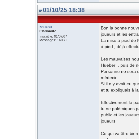
01/10/25 18:38
zouzou
Bon la bonne nouvel
Clarinaute
joueurs et les entra
Inscrit le: 01/07/07
La mise à pied de N
Messages: 16060
à pied , déjà effec
Les mauvaises nouve
Hueber , puis de n
Personne ne sera du
médecin .
Si il n y avait eu q
et tu expliquais à 
Effectivement le pas
tu ne polémiques pa
public et les joueur
joueurs
Ce qui va être bien 