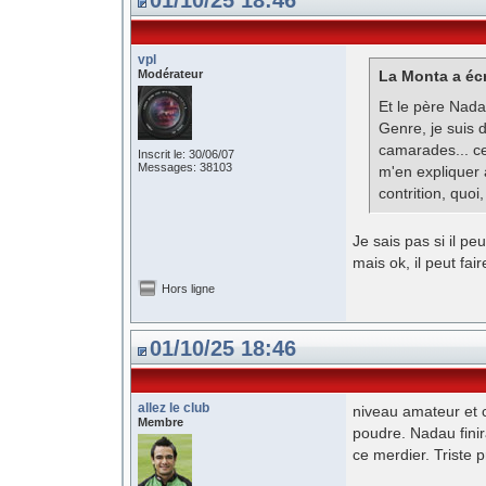
01/10/25 18:46
vpl
Modérateur
La Monta a écr
Et le père Nadau
Genre, je suis 
camarades... ces
Inscrit le: 30/06/07
Messages: 38103
m'en expliquer 
contrition, quoi
Je sais pas si il p
mais ok, il peut fai
Hors ligne
01/10/25 18:46
allez le club
niveau amateur et c
Membre
poudre. Nadau finir
ce merdier. Triste 