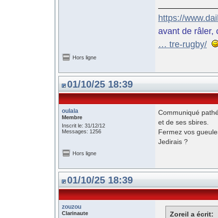
https://www.da
avant de râler, 
… tre-rugby/
Hors ligne
01/10/25 18:39
oulala
Communiqué pathéti
Membre
et de ses sbires.
Inscrit le: 31/12/12
Fermez vos gueules 
Messages: 1256
Jedirais ?
Hors ligne
01/10/25 18:39
zouzou
Clarinaute
Zoreil a écrit: