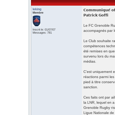
leking
𝗖𝗼𝗺𝗺𝘂𝗻𝗶𝗾𝘂𝗲́ 𝗼𝗳
Membre
𝗣𝗮𝘁𝗿𝗶𝗰𝗸 𝗚𝗼𝗳𝗳𝗶
Le FC Grenoble Rug
Inscrit le: 01/07/07
accompagnés par le 
Messages: 781
Le Club souhaite ra
compétences techni
été remises en ques
survenu lors du mat
médias.
C’est uniquement e
réactions parmi les
pied à titre conser
sanction.
Ces faits ont par a
la LNR, lequel en a
Grenoble Rugby ris
Ligue Nationale de