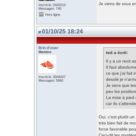
Je viens de vous e
Inscrit le: 20/02/10
Messages: 740
Hors ligne
01/10/25 18:24
Brin d'osier
Membre
ted a écrit:
Il y a un recit a
Il faut absolum
ce que j'ai fai
Inscrit le: 30/06/07
desolé je n'arri
Messages: 5960
Je sens que les 
peu les position
La mise à pied 
car ils s'attend
Oui, c'est plutôt u
très bien fait de m
force favorable pou
Ceci-dit les mystèr