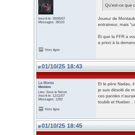
Qu'est-ce que c'
Joueur de Montauban
Inscrit le: 30/06/07
Messages: 38103
entraineur, mais "u
Et que la FFR a vou
a priori à la dema
Hors ligne
01/10/25 18:43
La Monta
Et le père Nadau, i
Membre
je suis désolé de m
Lieu: Sous le Neron
ces paroles n'auraie
Inscrit le: 12/11/07
Messages: 1282
toubib et Hueber...
Hors ligne
01/10/25 18:45