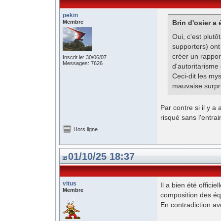
pekin
Membre
Brin d'osier a é
Oui, c'est plut
supporters) ont
créer un rappor
Inscrit le: 30/06/07
Messages: 7626
d'autoritarisme
Ceci-dit les my
mauvaise surpr
Par contre si il y 
risqué sans l'entra
Hors ligne
01/10/25 18:37
vitus
Il a bien été offic
Membre
composition des é
En contradiction av