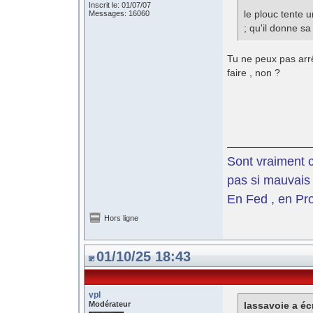
Inscrit le: 01/07/07
le plouc tente u
Messages: 16060
; qu'il donne sa
Tu ne peux pas arrê
faire , non ?
Sont vraiment c
pas si mauvais 
En Fed , en Pro
Hors ligne
01/10/25 18:43
vpl
Modérateur
lassavoie a écr