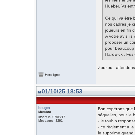
les liens entre 
Hueber. Vs entr
Ce qui va être b
nos cadres je c
joueurs en fin 
À votre avis ils
proposer un con
pour beaucoup e
Hardwick , Fusie
Zouzou, attendons l'
Hors ligne
01/10/25 18:53
bouget
Bon espérons que l 
Membre
séquelles, pour le 
Inscrit le: 07/08/17
- le toubib responsa
Messages: 3291
- ce règlement a la
le supprime quand