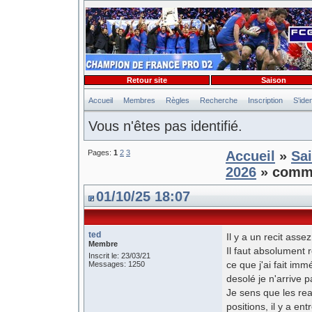
Retour site
Saison
Accueil
Membres
Règles
Recherche
Inscription
S'iden
Vous n'êtes pas identifié.
Pages:
1
2
3
Accueil
»
Sa
2026
» commun
01/10/25 18:07
ted
Il y a un recit assez
Membre
Il faut absolument 
Inscrit le: 23/03/21
ce que j'ai fait im
Messages: 1250
desolé je n'arrive p
Je sens que les rea
positions, il y a en