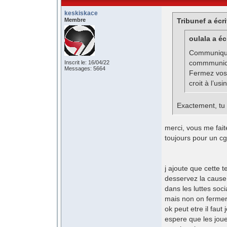
keskiskace
Membre
Tribunef a écri
oulala a écr
Communiqué 
commmunicat
Inscrit le: 16/04/22
Messages: 5664
Fermez vos 
croit à l’usi
Exactement, tu 
merci, vous me faite
toujours pour un cgt
j ajoute que cette 
desservez la cause
dans les luttes soci
mais non on fermera
ok peut etre il faut
espere que les joue