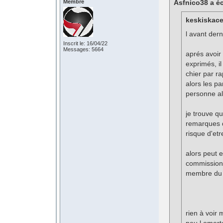
Membre
Asfnico38 a éc
keskiskace 
l avant dern
Inscrit le: 16/04/22
Messages: 5664
aprés avoir 
exprimés, il
chier par ra
alors les pa
personne all
je trouve q
remarques d
risque d'etr
alors peut 
commission 
membre du s
rien à voir 