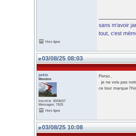
sans m'avoir ja
tout, c'est mèm
Hors ligne
03/08/25 08:03
pekin
Perso ,
Membre
je ne vois pas notr
ce tour marque l'his
Inscrit le: 30/06/07
Messages: 7625
Hors ligne
03/08/25 10:08