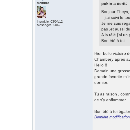
Membre
pekin a écrit:
Bonjour Theys,
j'ai suivi le to
Inscrit le: 03/04/12
Je me suis réga
Messages: 5042
pas ,et aussi du
A la télé j'ai u
Bon été à toi
Hier belle victoire
Chambéry après avo
Hello !!
Demain une grosse é
grande favorite m'
dernier.
Tu as raison , comme
de s'y enflammer .
Bon été à toi égale
Dernière modification