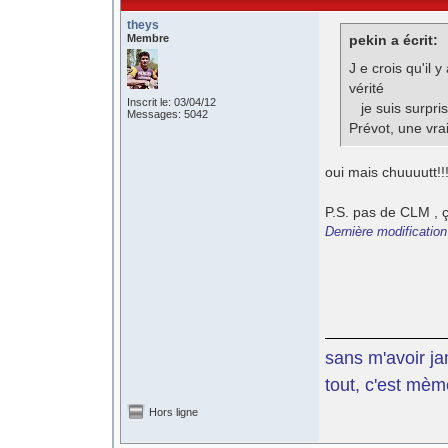
theys
Membre
pekin a écrit:
J e crois qu'il 
vérité
Inscrit le: 03/04/12
je suis surpris
Messages: 5042
Prévot, une vra
oui mais chuuuutt!!
P.S. pas de CLM , ça
Dernière modification
sans m'avoir ja
tout, c'est mèm
Hors ligne