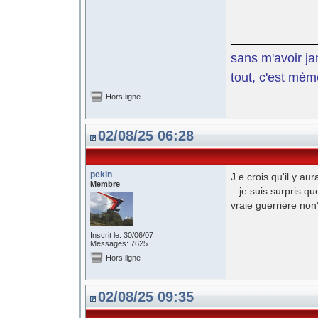
sans m'avoir ja
tout, c'est mèm
Hors ligne
02/08/25 06:28
pekin
J e crois qu'il y au
Membre
je suis surpris qu
vraie guerrière non
Inscrit le: 30/06/07
Messages: 7625
Hors ligne
02/08/25 09:35