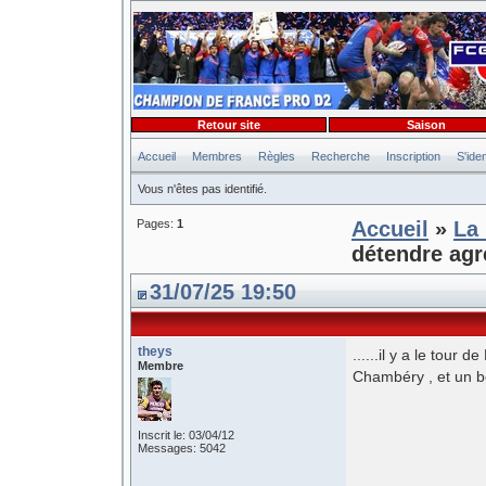
Retour site
Saison
Accueil
Membres
Règles
Recherche
Inscription
S'iden
Vous n'êtes pas identifié.
Pages:
1
Accueil
»
La 
détendre agré
31/07/25 19:50
theys
......il y a le tour
Membre
Chambéry , et un b
Inscrit le: 03/04/12
Messages: 5042