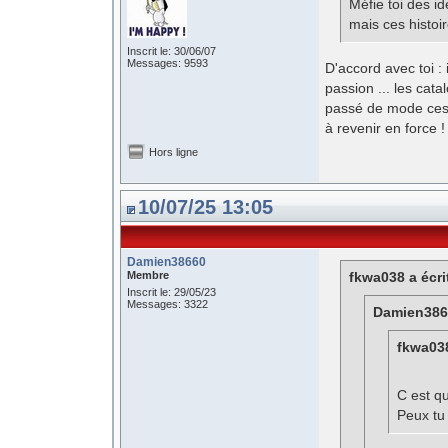
Méfie toi des i
mais ces histoi
Inscrit le: 30/06/07
Messages: 9593
D'accord avec toi : 
passion ... les cat
passé de mode ces 
à revenir en force !
Hors ligne
10/07/25 13:05
Damien38660
Membre
fkwa038 a écri
Inscrit le: 29/05/23
Messages: 3322
Damien3866
fkwa038
C est q
Peux tu 