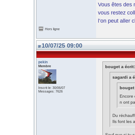
Vous êtes des m
vous restez coll
l’on peut aller 
Hors ligne
10/07/25 09:00
pekin
Membre
bouget a écrit
sagardi a é
bouget 
Inscrit le: 30/06/07
Messages: 7626
Encore 
n ont pa
Du réchauff
Ils font les
Sauf que si tu s