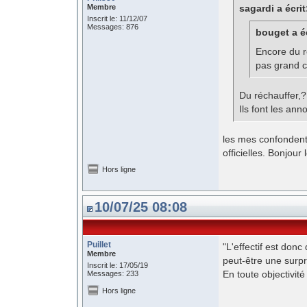
Membre
sagardi a écrit
Inscrit le: 11/12/07
Messages: 876
bouget a éc
Encore du r
pas grand ch
Du réchauffer,?
Ils font les ann
les mes confondent 
officielles. Bonjour
Hors ligne
10/07/25 08:08
Puillet
"L'effectif est don
Membre
peut-être une surpr
Inscrit le: 17/05/19
En toute objectivité
Messages: 233
Hors ligne