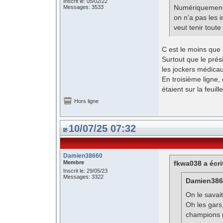
Inscrit le: 05/02/22
Numériquement, 
Messages: 3533
on n'a pas les 
veut tenir toute
C est le moins que l
Surtout que le prés
les jockers médicau
En troisième ligne
étaient sur la feuil
Hors ligne
10/07/25 07:32
Damien38660
Membre
fkwa038 a écri
Inscrit le: 29/05/23
Messages: 3322
Damien3866
On le savait 
Oh les gars
champions m