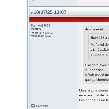
10/07/25 13:07
Damien38660
Membre
dom a écrit:
Inscrit le: 29/05/23
Messages: 3322
fkwa038 a é
Méfie toi d
clichés...E
supporters, 
D'accord avec to
leur passion ..
c'était passé d
que ça cherche 
Mais si tu le souha
en a pas mal de ce 
Les donneurs de le
Hors ligne