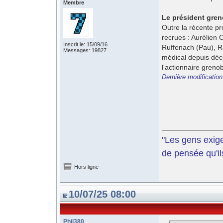
Membre
Le président gren
Outre la récente p
recrues : Aurélien
Inscrit le: 15/09/16
Ruffenach (Pau), Ra
Messages: 19827
médical depuis déce
l'actionnaire grenob
Dernière modificatio
"Les gens exige
de pensée qu'il
Hors ligne
10/07/25 08:00
Phil380