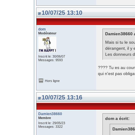
10/07/25 13:10
dom
Modérateur
Damien38660 a
Mais si tu le s
dérangent, il y 
Les donneurs d
Inscrit le: 30/06/07
Messages: 9593
???? Tu es au coura
qui n'est pas obliga
Hors ligne
10/07/25 13:16
Damien38660
Membre
dom a écrit:
Inscrit le: 29/05/23
Messages: 3322
Damien3866