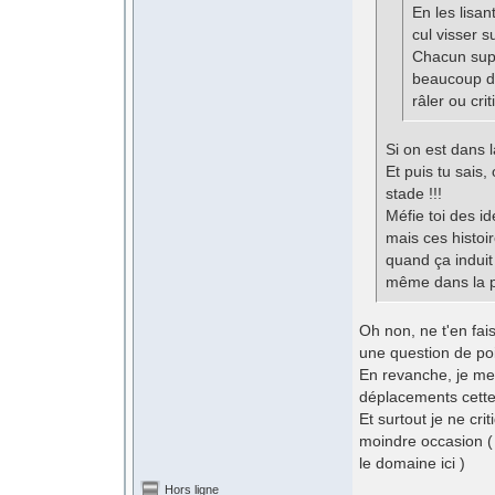
En les lisan
cul visser s
Chacun supp
beaucoup d'
râler ou crit
Si on est dans l
Et puis tu sais,
stade !!!
Méfie toi des i
mais ces histoi
quand ça induit
même dans la p
Oh non, ne t'en fai
une question de po
En revanche, je me
déplacements cett
Et surtout je ne cri
moindre occasion ( 
le domaine ici )
Hors ligne