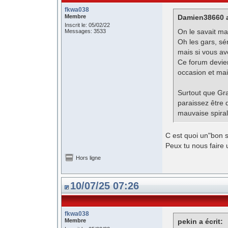
fkwa038
Membre
Damien38660 a
Inscrit le: 05/02/22
On le savait mais
Messages: 3533
Oh les gars, s
mais si vous av
Ce forum devien
occasion et mai
Surtout que Gra
paraissez être 
mauvaise spiral
C est quoi un"bon 
Peux tu nous faire 
Hors ligne
10/07/25 07:26
fkwa038
Membre
pekin a écrit: