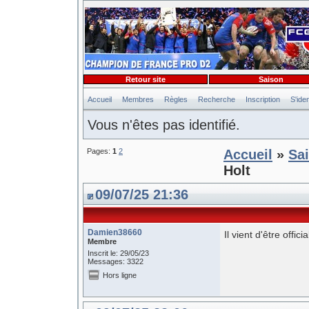
Retour site
Saison
Accueil
Membres
Règles
Recherche
Inscription
S'iden
Vous n'êtes pas identifié.
Pages:
1
2
Accueil
»
Sa
Holt
09/07/25 21:36
Damien38660
Il vient d'être offic
Membre
Inscrit le: 29/05/23
Messages: 3322
Hors ligne