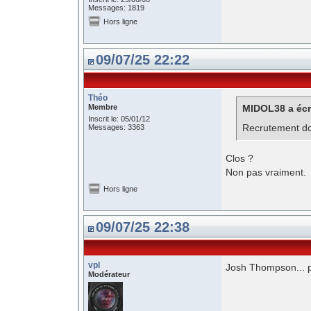
Messages: 1819
Hors ligne
09/07/25 22:22
Théo
Membre
MIDOL38 a écri
Inscrit le: 05/01/12
Recrutement donc
Messages: 3363
Clos ?
Non pas vraiment.
Hors ligne
09/07/25 22:38
vpl
Josh Thompson... p
Modérateur