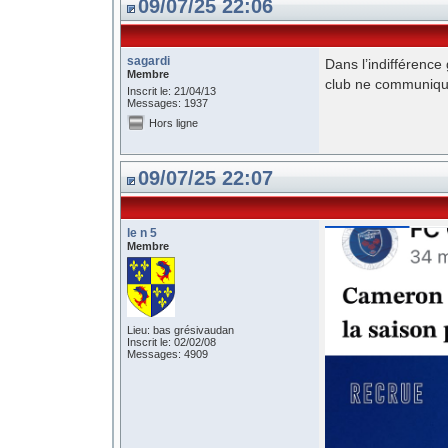
09/07/25 22:06
sagardi
Dans l’indifférence 
Membre
club ne communiqu
Inscrit le: 21/04/13
Messages: 1937
Hors ligne
09/07/25 22:07
le n 5
Membre
Lieu: bas grésivaudan
Inscrit le: 02/02/08
Messages: 4909