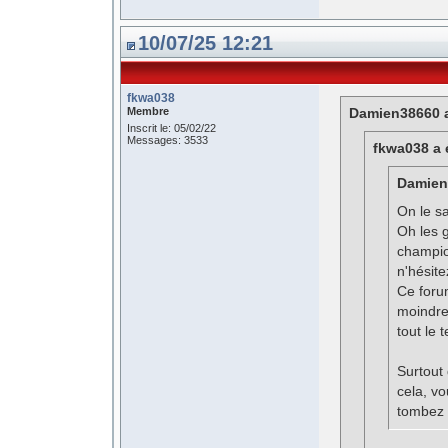
10/07/25 12:21
fkwa038
Membre
Damien38660 a
Inscrit le: 05/02/22
Messages: 3533
fkwa038 a é
Damien3
On le sa
Oh les 
champio
n'hésite
Ce forum
moindre
tout le 
Surtout
cela, v
tombez 