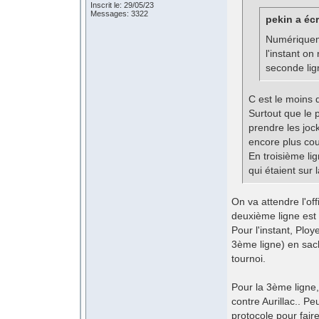
Inscrit le: 29/05/23
Messages: 3322
pekin a écr
Numériqueme
l'instant o
seconde lign
C est le moins q
Surtout que le p
prendre les joc
encore plus cour
En troisième l
qui étaient sur 
On va attendre l'of
deuxième ligne est
Pour l'instant, Plo
3ème ligne) en sach
tournoi.
Pour la 3ème ligne
contre Aurillac.. Pe
protocole pour faire