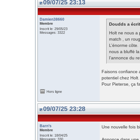
09/07/25 23:13
Damien38660
Membre
Doudds a écrit
Inscrit le: 29/05/23
Holt ne nous a p
Messages: 3322
match , un roug
L’énorme côte. 
nous a bluffé l
l’annonce du 
Faisons confiance au
potentiel chez Holt.
Pour Pieterse, ça fai
Hors ligne
09/07/25 23:28
Barn’s
Une nouvelle fois b
Membre
Inscrit le: 18/04/25
Annonce dans une p
Messages: 330