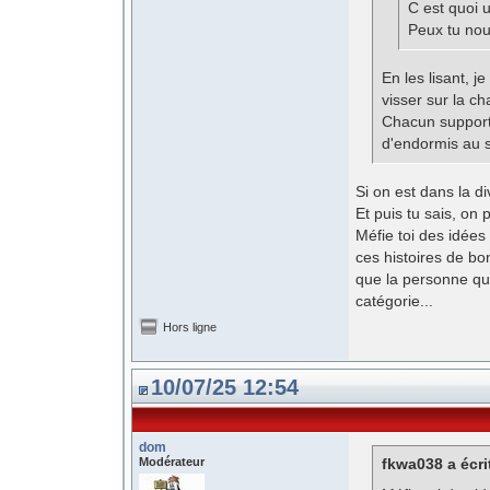
C est quoi 
Peux tu nou
En les lisant, j
visser sur la ch
Chacun support
d'endormis au st
Si on est dans la div
Et puis tu sais, on p
Méfie toi des idées
ces histoires de bo
que la personne qu
catégorie...
Hors ligne
10/07/25 12:54
dom
Modérateur
fkwa038 a écri