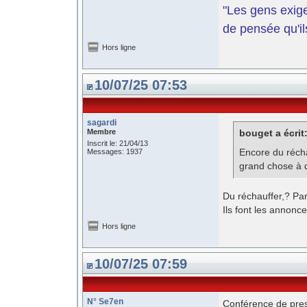
"Les gens exige
de pensée qu'il
Hors ligne
10/07/25 07:53
sagardi
Membre
bouget a écrit
Inscrit le: 21/04/13
Encore du récha
Messages: 1937
grand chose à di
Du réchauffer,? Pa
Ils font les annonce
Hors ligne
10/07/25 07:59
N° Se7en
Conférence de pres