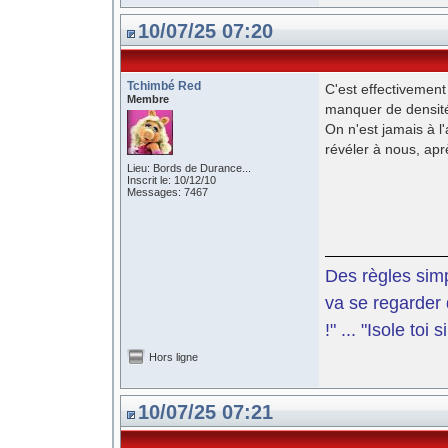
10/07/25 07:20
Tchimbé Red
C'est effectivement
Membre
manquer de densit
On n'est jamais à l
révéler à nous, apr
Lieu: Bords de Durance...
Inscrit le: 10/12/10
Messages: 7467
Des règles simp
va se regarder 
!" ... "Isole toi
Hors ligne
10/07/25 07:21