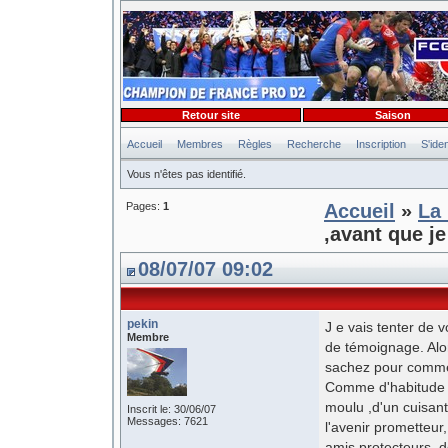
Retour site
Saison
Accueil
Membres
Règles
Recherche
Inscription
S'iden
Vous n'êtes pas identifié.
Pages:
1
Accueil
»
La 
,avant que je
08/07/07 09:02
pekin
J e vais tenter de 
Membre
de témoignage. Alo
sachez pour commen
Comme d'habitude ,c
moulu ,d'un cuisan
Inscrit le: 30/06/07
Messages: 7621
l'avenir prometteu
amis protecteurs, de