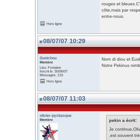
rouges et bleues.C'e
côte,mais par respe
entre-nous.
Hors ligne
08/07/07 10:29
Gunichou
Nom di diou et Eus
Membre
Notre Pekinus nimbu
Lieu: Fontaine
Inscrit le: 30/06/07
Messages: 210
Hors ligne
08/07/07 11:03
olivier-pysbasque
Membre
pekin a écrit:
Je continue,Oli
,est souvent tr