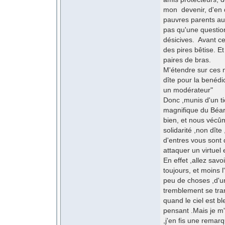
mon devenir, d'en 
pauvres parents au 
pas qu'une question
désicives. Avant c
des pires bêtise. E
paires de bras.
M'étendre sur ces 
dîte pour la benédi
un modérateur"
Donc ,munis d'un tic
magnifique du Béarn
bien, et nous vécû
solidarité ,non dîte
d'entres vous sont
attaquer un virtuel
En effet ,allez sav
toujours, et moins l'
peu de choses ,d'u
tremblement se tran
quand le ciel est b
pensant .Mais je m'
,j'en fis une rema