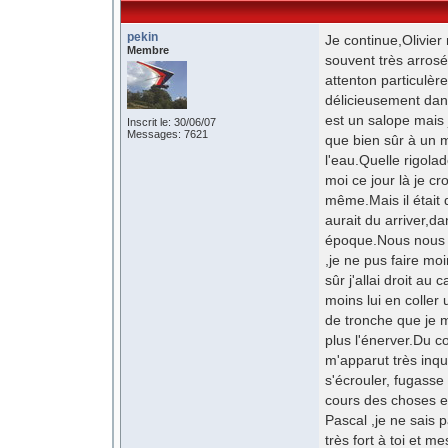
pekin
Je continue,Olivier
Membre
souvent très arros
attenton particulè
délicieusement dans
est un salope mais 
Inscrit le: 30/06/07
Messages: 7621
que bien sûr à un 
l'eau.Quelle rigol
moi ce jour là je 
même.Mais il était d
aurait du arriver,d
époque.Nous nous 
,je ne pus faire mo
sûr j'allai droit au
moins lui en coller 
de tronche que je m
plus l'énerver.Du c
m'apparut très inqu
s'écrouler, fugass
cours des choses et
Pascal ,je ne sais
très fort à toi et 