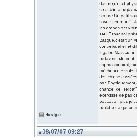
décrire,c'était phy
ce sublime rugbyma
stature.Un petit s
savoir pourquoi?. 
les grands ont vra
seul Espagnol préf
Basque,c'était un 
contrebandier et di
légales.Mais comme
redevenu clément. 
impressionnant,mai
méchanceté violente
des chiase cassées 
pas.Physiquement,c
chance ce "serpat" 
exercisse de pas cad
petit,et en plus je
roulette de queue,n
Hors ligne
08/07/07 09:27