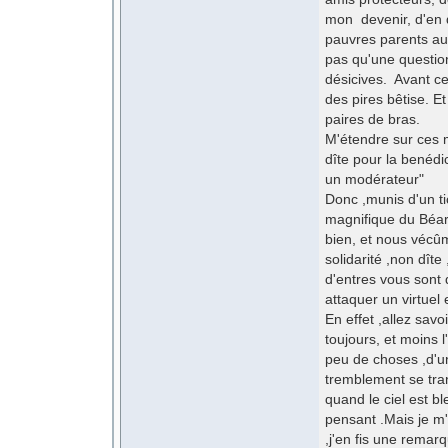
mon devenir, d'en 
pauvres parents au 
pas qu'une question
désicives. Avant c
des pires bêtise. E
paires de bras.
M'étendre sur ces 
dîte pour la benédi
un modérateur"
Donc ,munis d'un tic
magnifique du Béarn
bien, et nous vécû
solidarité ,non dîte
d'entres vous sont
attaquer un virtuel
En effet ,allez sav
toujours, et moins l'
peu de choses ,d'u
tremblement se tran
quand le ciel est b
pensant .Mais je m'
,j'en fis une rema