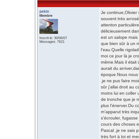
pekin
Je continue,Olivier
Membre
souvent très arros
attenton particulè
délicieusement dans
est un salope mais 
Inscrit le: 30/06/07
Messages: 7621
que bien sûr à un 
l'eau.Quelle rigol
moi ce jour là je 
même.Mais il était d
aurait du arriver,d
époque.Nous nous 
,je ne pus faire mo
sûr j'allai droit au
moins lui en coller 
de tronche que je m
plus l'énerver.Du c
m'apparut très inqu
s'écrouler, fugass
cours des choses et
Pascal ,je ne sais
très fort à toi et 