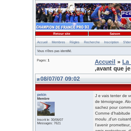
Retour site
Saison
Accueil
Membres
Règles
Recherche
Inscription
S'iden
Vous n'êtes pas identifié.
Pages:
1
Accueil
»
La 
,avant que je
08/07/07 09:02
pekin
J e vais tenter de 
Membre
de témoignage. Alo
sachez pour commen
Comme d'habitude ,c
moulu ,d'un cuisan
Inscrit le: 30/06/07
Messages: 7621
l'avenir prometteu
amis protecteurs, de