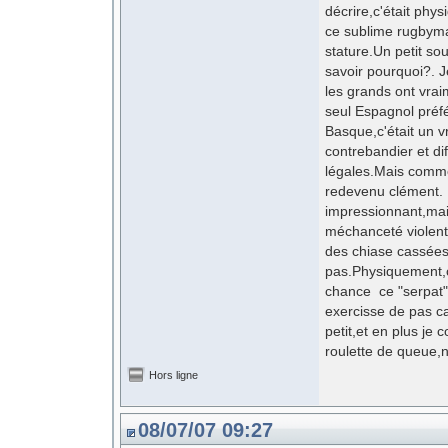
décrire,c'était phy
ce sublime rugbyma
stature.Un petit s
savoir pourquoi?. 
les grands ont vra
seul Espagnol préf
Basque,c'était un 
contrebandier et di
légales.Mais comme
redevenu clément. 
impressionnant,mai
méchanceté violente
des chiase cassées 
pas.Physiquement,c
chance ce "serpat" 
exercisse de pas cad
petit,et en plus je
roulette de queue,n
Hors ligne
08/07/07 09:27