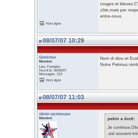
rouges et bleues.C'e
côte,mais par respe
entre-nous.
Hors ligne
08/07/07 10:29
Gunichou
Nom di diou et Eus
Membre
Notre Pekinus nimbu
Lieu: Fontaine
Inscrit le: 30/06/07
Messages: 210
Hors ligne
08/07/07 11:03
olivier-pysbasque
Membre
pekin a écrit:
Je continue,Oli
,est souvent tr