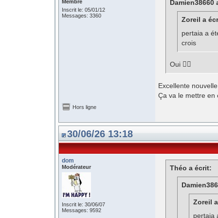
Membre
Damien38660 a
Inscrit le: 05/01/12
Messages: 3360
Zoreil a écr
pertaia a é
crois
Oui 👍🏻
Excellente nouvelle 
Ça va le mettre en 
Hors ligne
30/06/26 13:18
dom
Modérateur
Théo a écrit:
Damien3866
Zoreil a
Inscrit le: 30/06/07
Messages: 9592
pertaia 