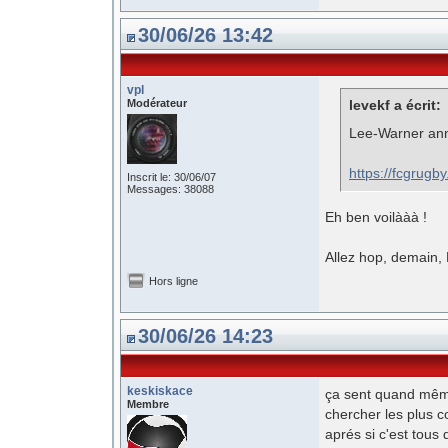
30/06/26 13:42
vpl
Modérateur
levekf a écrit:
Lee-Warner an
https://fcgrugb
Inscrit le: 30/06/07
Messages: 38088
Eh ben voilààà !
Allez hop, demain, 
Hors ligne
30/06/26 14:23
keskiskace
ça sent quand même 
Membre
chercher les plus c
aprés si c'est tous