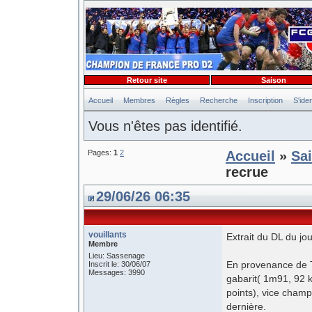
Retour site
Saison
Accueil
Membres
Règles
Recherche
Inscription
S'iden
Vous n'êtes pas identifié.
Pages:
1
2
Accueil
»
Sa
recrue
29/06/26 06:35
vouillants
Extrait du DL du jo
Membre
Lieu: Sassenage
En provenance de T
Inscrit le: 30/06/07
Messages: 3990
gabarit( 1m91, 92 k
points), vice champ
dernière.