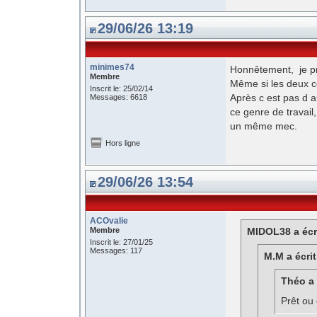
29/06/26 13:19
minimes74
Honnêtement, je pr
Membre
Même si les deux ce
Inscrit le: 25/02/14
Après c est pas d a
Messages: 6618
ce genre de travail,
un même mec.
Hors ligne
29/06/26 13:54
ACOvalie
Membre
MIDOL38 a écri
Inscrit le: 27/01/25
Messages: 117
M.M a écrit
Théo a 
Prêt ou 