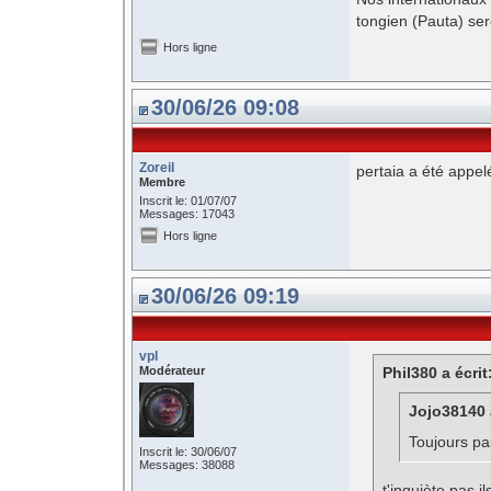
tongien (Pauta) sero
Hors ligne
30/06/26 09:08
Zoreil
pertaia a été appel
Membre
Inscrit le: 01/07/07
Messages: 17043
Hors ligne
30/06/26 09:19
vpl
Modérateur
Phil380 a écrit
Jojo38140 a
Toujours pas
Inscrit le: 30/06/07
Messages: 38088
t'inquiète pas il