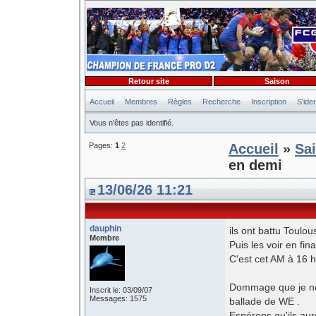
Retour site
Saison
Accueil
Membres
Règles
Recherche
Inscription
S'iden
Vous n'êtes pas identifié.
Pages:
1
2
Accueil
»
Sa
en demi
13/06/26 11:21
dauphin
ils ont battu Toulo
Membre
Puis les voir en fin
C'est cet AM à 16 h
Dommage que je ne l
Inscrit le: 03/09/07
Messages: 1575
ballade de WE .
Espérons qu'ils au