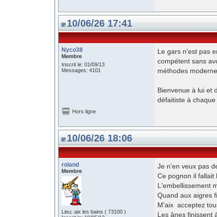
10/06/26 17:41
Nyco38
Le gars n'est pas e
Membre
compétent sans avoi
Inscrit le: 01/09/13
méthodes modernes e
Messages: 4101
Bienvenue à lui et 
défaitiste à chaqu
Hors ligne
10/06/26 18:06
roland
Je n'en veux pas d
Membre
Ce pognon il fallait
L'embellissement me
Quand aux aigres fi
M'aix acceptez tous
Lieu: aix les bains ( 73100 )
Les ânes finissent à 