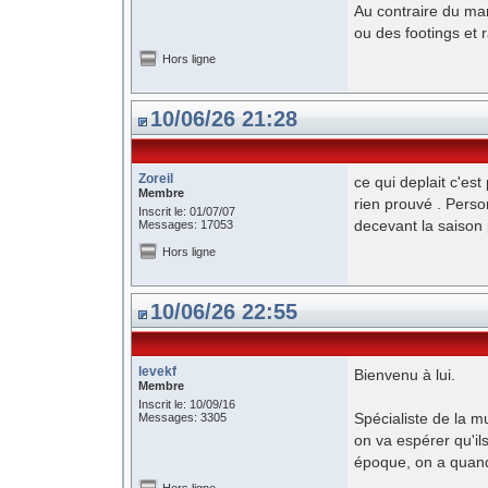
Au contraire du man
ou des footings et 
Hors ligne
10/06/26 21:28
Zoreil
ce qui deplait c'es
Membre
rien prouvé . Perso
Inscrit le: 01/07/07
decevant la saison
Messages: 17053
Hors ligne
10/06/26 22:55
levekf
Bienvenu à lui.
Membre
Inscrit le: 10/09/16
Spécialiste de la m
Messages: 3305
on va espérer qu'i
époque, on a quand