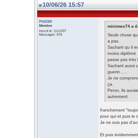
10/06/26 15:57
Phil380
Membre
minimes74 a éc
Inscrit le: 11/12/07
Seule chose qui
Messages: 876
a pas.
Sachant qu il e
moins diplômé 
passe pas très 
Sachant aussi q
guerin......
Je ne comprend
ça.
Perso, ils aurai
autrement
franchement "toujou
pour qui et puis le
Je ne suis pas d'ac
Et puis évidemment 