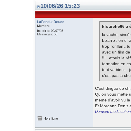
10/06/26 15:23
LaFondueDouce
Membre
kfourche66 a é
Inscrit le: 02/07/25
la vache, sincèr
Messages: 50
bizarre : on di
trop ronflant, t
avec un film de
!!!...etpuis la 
formation en com
tout va bien… ju
c’est pas la chut
C'est dingue de c
Qu'on vous mette u
meme d'avoir vu le 
Et Morgann Denis es
Dernière modificatio
Hors ligne