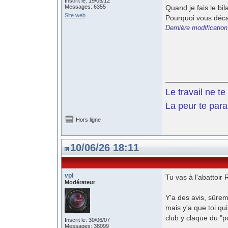
Inscrit le: 19/05/12
Messages: 6355
Quand je fais le bil
Site web
Pourquoi vous déca
Dernière modification
Le travail ne t
La peur te paral
Hors ligne
10/06/26 18:11
vpl
Tu vas à l'abattoir
Modérateur
Y'a des avis, sûreme
mais y'a que toi qu
club y claque du "
Inscrit le: 30/06/07
Messages: 38099