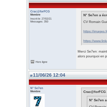
Crac@forFCG
Membre
N° Se7en a écr
Inscrit le: 27/02/21
CV Romain Guér
Messages: 350
https://images.
https://www.li
Merci Se7en: mainte
alors pourquoi en 
Hors ligne
11/06/26 12:04
N° Se7en
Membre
Crac@forFCG a
N° Se7en a 
CV Romain G