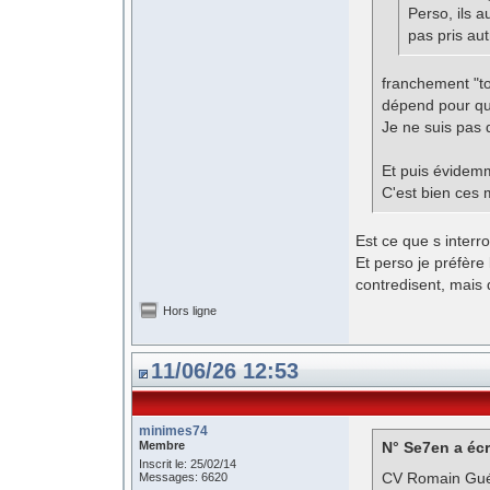
Perso, ils a
pas pris au
franchement "tou
dépend pour qui
Je ne suis pas 
Et puis évidemm
C'est bien ces 
Est ce que s interro
Et perso je préfère 
contredisent, mais q
Hors ligne
11/06/26 12:53
minimes74
Membre
N° Se7en a écr
Inscrit le: 25/02/14
CV Romain Guér
Messages: 6620