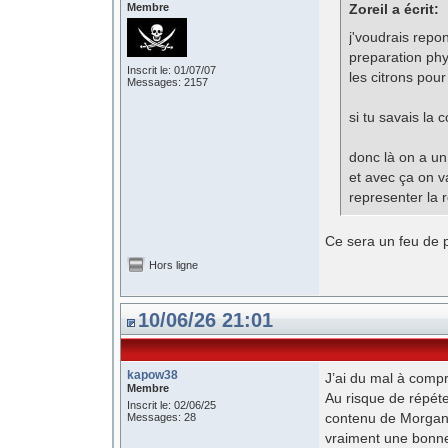
Membre
Zoreil a écrit:
j'voudrais repo
preparation phys
Inscrit le: 01/07/07
les citrons pour
Messages: 2157
si tu savais la 
donc là on a un
et avec ça on v
representer la 
Ce sera un feu de p
Hors ligne
10/06/26 21:01
kapow38
J’ai du mal à comp
Membre
Au risque de répéter
Inscrit le: 02/06/25
contenu de Morgann 
Messages: 28
vraiment une bonn