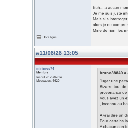
Euh... a aucun mom
Je me suis juste in
Mais si s interrog
alors je ne compren
Mine de rien, les m
Hors ligne
11/06/26 13:05
minimes74
Membre
bruno38840 a é
Inscrit le: 25/02/14
Juger une pers
Messages: 6620
Bizarre tout d
provenance de
Vous avez un e
, inconnu au ba
A vrai dire un di
Pour certains la
A chacun son f