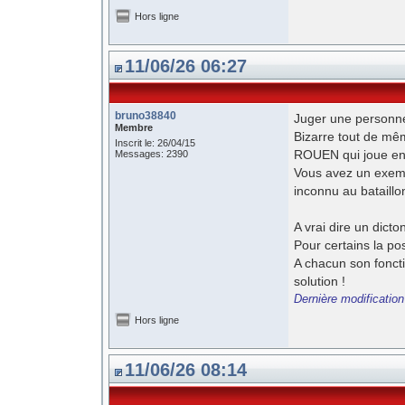
Hors ligne
11/06/26 06:27
bruno38840
Juger une personne
Membre
Bizarre tout de m
Inscrit le: 26/04/15
ROUEN qui joue e
Messages: 2390
Vous avez un exemp
inconnu au bataill
A vrai dire un dicton
Pour certains la pos
A chacun son fonct
solution !
Dernière modificatio
Hors ligne
11/06/26 08:14