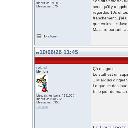
: on dirait AMAZON 
Inscrit le: 07/11/12
sens qu'il y a qqcho
Messages: 675
regardes 10s et tes 
franchement...j'ai u
que ça ira....« Jusq
Mais l’important, c’e
Hors ligne
10/06/26 11:45
roland
Çà m'agace ..
Membre
Le staff est un sap
.. M'aix les dirigea
La gueule des joueu
Et le jour du match
Lieu: aix les bains ( 73100 )
Inscrit le: 19/05/12
Messages: 6355
Site web
Le travail ne t