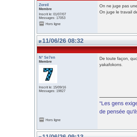
Zoreil
On ne juge pas une
Membre
On juge le travail 
Inscrit le: 01/07/07
Messages: 17053
Hors ligne
11/06/26 08:32
N° Se7en
De toute façon, quoi
Membre
yakafokons.
Inscrit le: 15/09/16
Messages: 19827
"Les gens exige
de pensée qu'il
Hors ligne
11/06/26 09:13