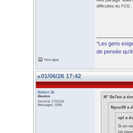
Avis partagé. Mais 
difficultés du FCG..
"Les gens exige
de pensée qu'il
Hors ligne
01/06/26 17:42
Bébert 38
Membre
N° Se7en a écr
Inscrit le: 17/12/16
Messages: 3268
Nyco38 a éc
vpl a éc
Si on re
(et gag