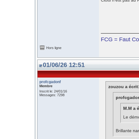
Ciotti n’est pas au
FCG = Faut Co
Hors ligne
01/06/26 12:51
profcgadonf
Membre
zouzou a écrit
Inscrit le: 24/01/16
Messages: 7298
profcgadonf
M.M a é
Le démo
Brillante n