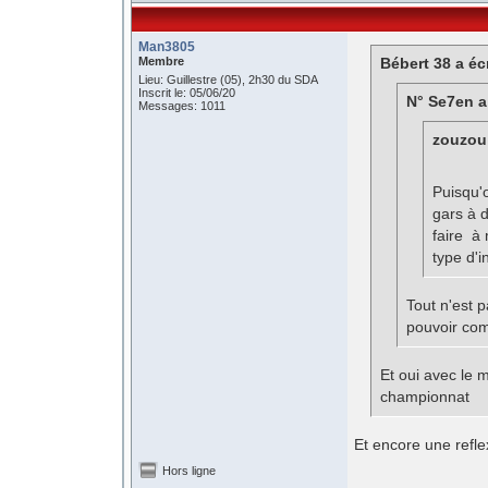
Man3805
Membre
Bébert 38 a écr
Lieu: Guillestre (05), 2h30 du SDA
Inscrit le: 05/06/20
N° Se7en a 
Messages: 1011
zouzou 
Puisqu'o
gars à d
faire à 
type d'i
Tout n'est p
pouvoir comp
Et oui avec le 
championnat
Et encore une reflex
Hors ligne