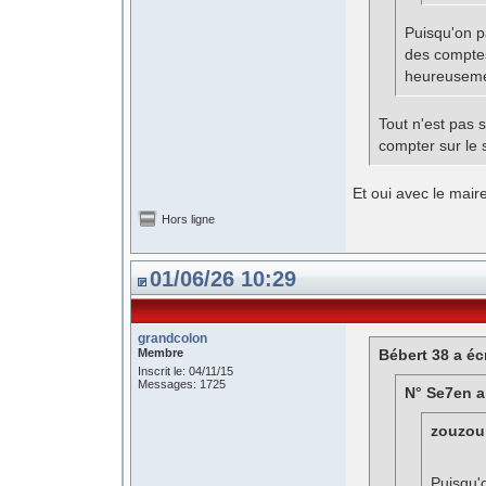
Puisqu'on pa
des comptes 
heureusement
Tout n'est pas 
compter sur le s
Et oui avec le mair
Hors ligne
01/06/26 10:29
grandcolon
Membre
Bébert 38 a écr
Inscrit le: 04/11/15
Messages: 1725
N° Se7en a 
zouzou 
Puisqu'o