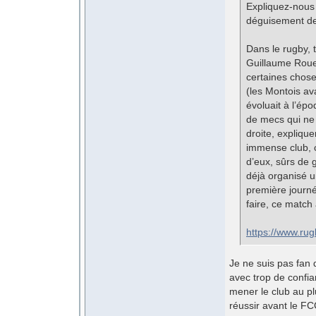
Expliquez-nous 
déguisement de 
Dans le rugby, 
Guillaume Rouet
certaines chose
(les Montois av
évoluait à l’ép
de mecs qui ne 
droite, expliqu
immense club, c
d’eux, sûrs de g
déjà organisé u
première journé
faire, ce match 
https://www.ru
Je ne suis pas fan 
avec trop de confia
mener le club au pl
réussir avant le FC