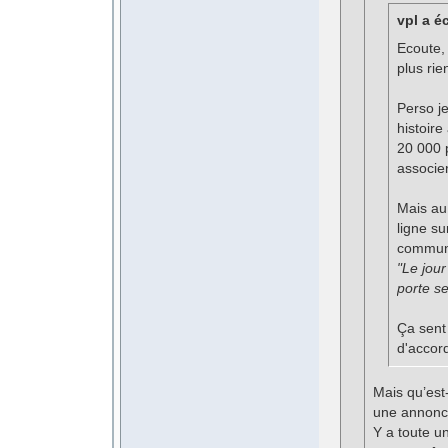
vpl a éc
Ecoute, 
plus ri
Perso j
histoire
20 000 
associer
Mais au 
ligne su
commun
"Le jour
porte s
Ça sent 
d'accor
Mais qu’est-
une annonc
Y a toute u