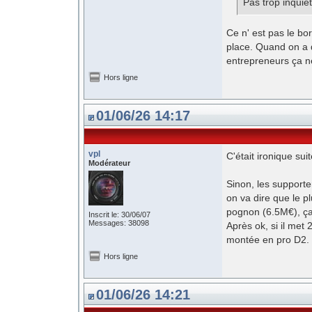
Pas trop inquié
Ce n' est pas le bor
place. Quand on a d
entrepreneurs ça n
Hors ligne
01/06/26 14:17
vpl
C'était ironique suite
Modérateur
Sinon, les supporter
on va dire que le 
pognon (6.5M€), ça
Inscrit le: 30/06/07
Messages: 38098
Après ok, si il met 
montée en pro D2.
Hors ligne
01/06/26 14:21