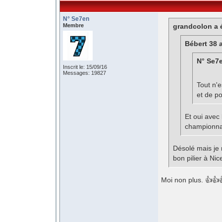
N° Se7en
Membre
grandcolon a é
Bébert 38 a
N° Se7e
Inscrit le: 15/09/16
Messages: 19827
Tout n'e
et de po
Et oui avec 
championna
Désolé mais je 
bon pilier à Nic
Moi non plus. 👍👍