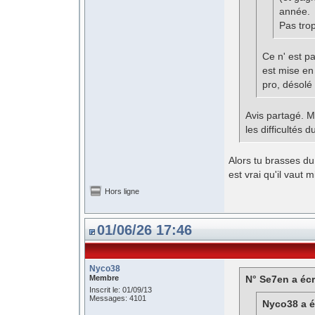
année.
Pas tro
Ce n' est pa
est mise en
pro, désolé
Avis partagé. M
les difficultés 
Alors tu brasses du 
est vrai qu'il vaut
Hors ligne
01/06/26 17:46
Nyco38
Membre
N° Se7en a écr
Inscrit le: 01/09/13
Messages: 4101
Nyco38 a éc