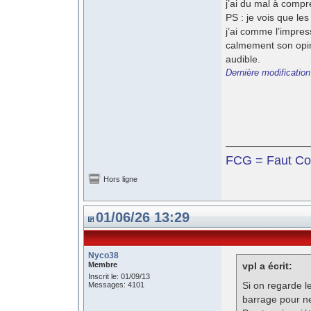
j’ai du mal à comp
PS : je vois que le
j’ai comme l’impres
calmement son opini
audible.
Dernière modification
FCG = Faut Co
Hors ligne
01/06/26 13:29
Nyco38
Membre
vpl a écrit:
Inscrit le: 01/09/13
Si on regarde l
Messages: 4101
barrage pour n