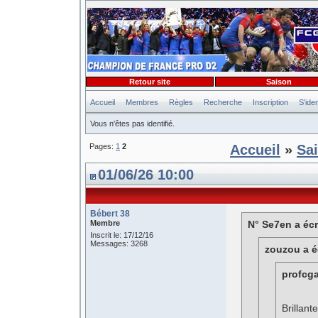
Retour site
Saison
Accueil
Membres
Règles
Recherche
Inscription
S'iden
Vous n'êtes pas identifié.
Pages:
1
2
Accueil
»
Sa
01/06/26 10:00
Bébert 38
Membre
N° Se7en a écr
Inscrit le: 17/12/16
Messages: 3268
zouzou a éc
profcga
Brillan