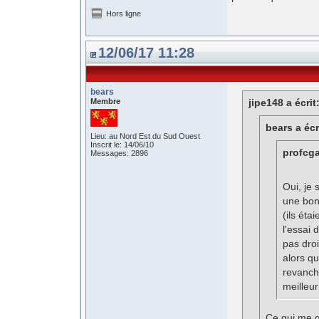
Hors ligne
12/06/17 11:28
bears
Membre
jipe148 a écrit
bears a écr
Lieu: au Nord Est du Sud Ouest
Inscrit le: 14/06/10
profcga
Messages: 2896
Oui, je 
une bon
(ils éta
l'essai 
pas droi
alors qu
revanche
meilleur
Ce qui me g