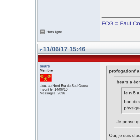
FCG = Faut Co
Hors ligne
11/06/17 15:46
bears
Membre
profcgadonf a 
bears a écr
Lieu: au Nord Est du Sud Ouest
Inscrit le: 14/06/10
le n 5 a
Messages: 2896
bon die
physiqu
Je pense qu
Oui, je suis d'a