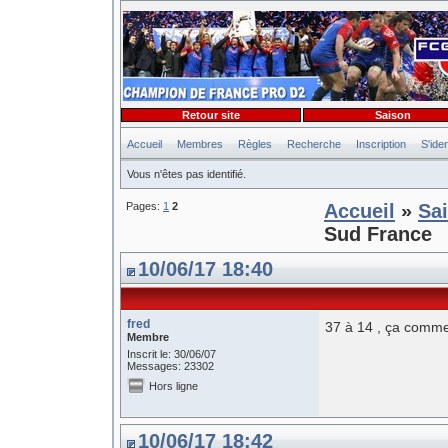
Retour site
Saison
Accueil
Membres
Règles
Recherche
Inscription
S'iden
Vous n'êtes pas identifié.
Pages:
1
2
Accueil
»
Sa
Sud France
10/06/17 18:40
fred
37 à 14 , ça commen
Membre
Inscrit le: 30/06/07
Messages: 23302
Hors ligne
10/06/17 18:42