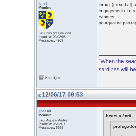
le n 5
leroux (ex sud af) 
Membre
engagement et etre
rythmes...
pourquoi ne pas ta
Lieu: bas grésivaudan
Inscrit le: 02/02/08
Messages: 4909
`When the seagu
sardines will be
Hors ligne
12/06/17 09:53
jipe148
Membre
bears a écrit:
Lieu: Aigues-Mortes
Inscrit le: 08/02/14
profcgadonf
Messages: 8389