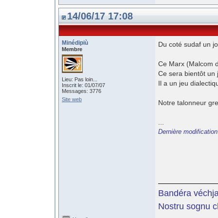
14/06/17 17:08
Minédipiù
Du coté sudaf un jo
Membre
Ce Marx (Malcom de
Ce sera bientôt un j
Lieu: Pas loin...
Il a un jeu dialectiq
Inscrit le: 01/07/07
Messages: 3776
Site web
Notre talonneur gre
...
Dernière modification
Bandéra véchja,
Nostru sognu ch