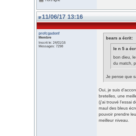
Hors ligne
11/06/17 13:16
profcgadonf
Membre
bears a écrit:
Inscrit le: 24/01/16
Messages: 7298
le n 5 a écr
bon dieu, l
du match, p
Je pense que sa
Oui, je suis d'acco
bretelles, une meill
(j'ai trouvé l'essai
maul des bleus écrou
pouvoir prendre leu
meilleur niveau.