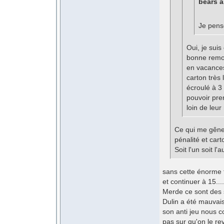
bears a 
Je pens
Oui, je suis
bonne remon
en vacances)
carton très 
écroulé à 3 
pouvoir pre
loin de leur
Ce qui me gêne 
pénalité et cart
Soit l'un soit l'
sans cette énorme f
et continuer à 15....
Merde ce sont des s
Dulin a été mauvais
son anti jeu nous co
pas sur qu'on le rev