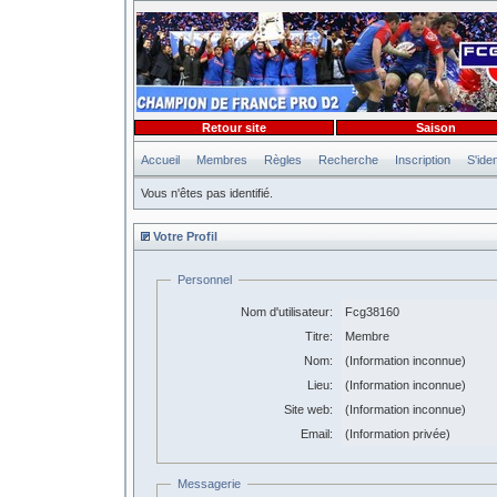
Retour site
Saison
Accueil
Membres
Règles
Recherche
Inscription
S'iden
Vous n'êtes pas identifié.
Votre Profil
Personnel
Nom d'utilisateur:
Fcg38160
Titre:
Membre
Nom:
(Information inconnue)
Lieu:
(Information inconnue)
Site web:
(Information inconnue)
Email:
(Information privée)
Messagerie