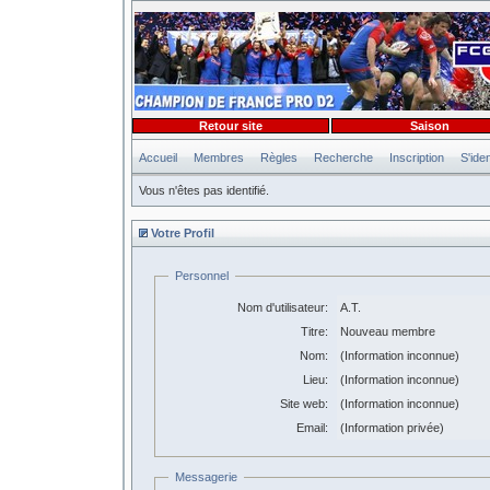
Retour site
Saison
Accueil
Membres
Règles
Recherche
Inscription
S'iden
Vous n'êtes pas identifié.
Votre Profil
Personnel
Nom d'utilisateur:
A.T.
Titre:
Nouveau membre
Nom:
(Information inconnue)
Lieu:
(Information inconnue)
Site web:
(Information inconnue)
Email:
(Information privée)
Messagerie